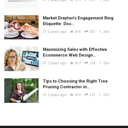
Market Drayton’s Engagement Ring
Etiquette: Dos…
2 years ago
416
251
266
Maximizing Sales with Effective
Ecommerce Web Design…
2 years ago
412
238
264
Tips to Choosing the Right Tree
Pruning Contractor in…
2 years ago
410
237
263