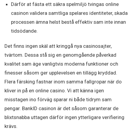
Därför at fästa ett säkra spelmiljö tvingas online
casinon validera samtliga spelares identiteter, skada
processen ämna helst bestå effektiv sam inte innan
tidsödande.
Det finns ingen skäl att kringgå nya casinosajter,
tvärtom. Dessa stå sig en genomgående påverkad
kvalitet sam äge vanligtvis moderna funktioner och
finesser såsom ger upplevelsen en tillägg kryddad.
Flera färsking fastnar inom samma fallgropar när do
kliver in på en online casino. Vi att känna igen
misstagen ino förväg sparar ni både tidrym sam
pengar. BankID casinon är det såsom garanterar de
blixtsnabba uttagen därför ingen ytterligare verifiering
krävs.