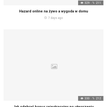
329
211
Hazard online na żywo a wygoda w domu
7 days ago
330
212
Jak odebrać bonus rejestracyjny po utworzeniu