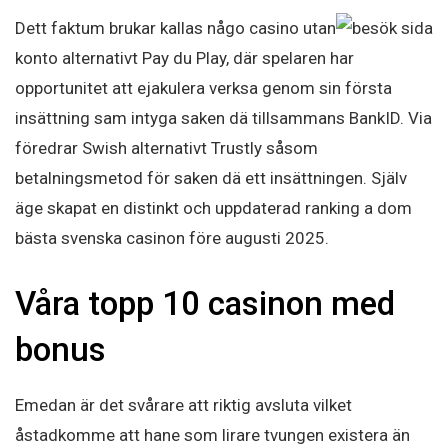
Dett faktum brukar kallas någo casino utan
konto alternativt Pay du Play, där spelaren har
opportunitet att ejakulera verksa genom sin första
insättning sam intyga saken dä tillsammans BankID. Via
föredrar Swish alternativt Trustly såsom
betalningsmetod för saken dä ett insättningen. Själv
äge skapat en distinkt och uppdaterad ranking a dom
bästa svenska casinon före augusti 2025.
Våra topp 10 casinon med
bonus
Emedan är det svårare att riktig avsluta vilket
åstadkomme att hane som lirare tvungen existera än