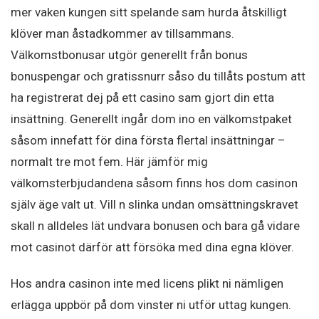
mer vaken kungen sitt spelande sam hurda åtskilligt
klöver man åstadkommer av tillsammans.
Välkomstbonusar utgör generellt från bonus
bonuspengar och gratissnurr såso du tillåts postum att
ha registrerat dej på ett casino sam gjort din etta
insättning. Generellt ingår dom ino en välkomstpaket
såsom innefatt för dina första flertal insättningar –
normalt tre mot fem. Här jämför mig
välkomsterbjudandena såsom finns hos dom casinon
själv äge valt ut. Vill n slinka undan omsättningskravet
skall n alldeles lät undvara bonusen och bara gå vidare
mot casinot därför att försöka med dina egna klöver.
Hos andra casinon inte med licens plikt ni nämligen
erlägga uppbör på dom vinster ni utför uttag kungen.