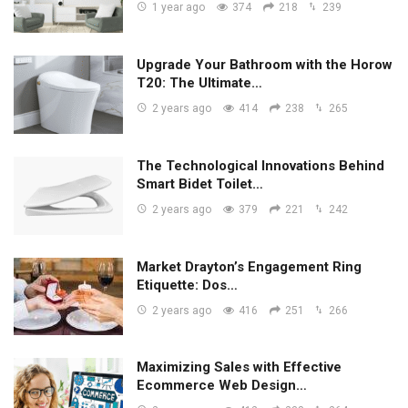
1 year ago
374
218
239
Upgrade Your Bathroom with the Horow
T20: The Ultimate…
2 years ago
414
238
265
The Technological Innovations Behind
Smart Bidet Toilet…
2 years ago
379
221
242
Market Drayton’s Engagement Ring
Etiquette: Dos…
2 years ago
416
251
266
Maximizing Sales with Effective
Ecommerce Web Design…