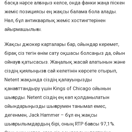
басқа нәрсе алғыңыз келсе, онда фанки жаңа піскен
жеміс позициясы ең жақсы балама бола алады.
Нөл, бұл антикварлық жеміс хостингтерінен
айырмашылығы.
Жақсы джокер карталары бар, ойындар керемет,
бірақ сіз тегін өнім сату оқшасы болсаңыз да, ойын
ойнауға қатысасыз. Жаңалық жасай алатынын және
сіздің қиялыңызға сай келетінін көрсете отырып,
Netent жақында сіздің қалауыңызды
қанағаттандыру үшін Kings of Chicago ойынын
шығарды. Netent сіздің ең көп қолданылатын
ойындарыңызды шығарумен танымал емес,
дегенмен, Jack Hammer – бұл ең жақсы
шығарылымдардың бірі, оның RTP бағасы 97,1%.