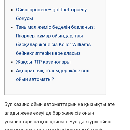
Ойын процесі – goldbet тіркелу
бонусы
Танымал жеміс беделін бағалаңыз:
Пікірлер, құмар ойындар, тағы
басқалар және сіз Keller Williams
бейнеклиптерін көре аласыз
Жақсы RTP казинолары
Ақпараттық төлемдер және сол
ойын автоматы?
Бұл казино ойын автоматтарын не қызықты ете
алады және екеуі де бар және сіз оның
ұсыныстарына қол қоясыз. Бұл дәстүрлі ойын