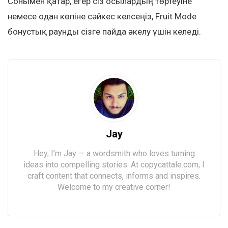
Сонымен қатар, егер сіз осылардың төртеуіне
немесе одан көпіне сәйкес келсеңіз, Fruit Mode
бонустық раунды сізге пайда әкелу үшін келеді.
Jay
Hey, I’m Jay — a wordsmith who loves turning
ideas into compelling stories. At copycattale.com, I
craft content that connects, informs and inspires.
Welcome to my creative corner!