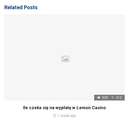
Related Posts
330
212
Ile czeka się na wypłatę w Lemon Casino
1 week ago