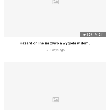
329
211
Hazard online na żywo a wygoda w domu
5 days ago