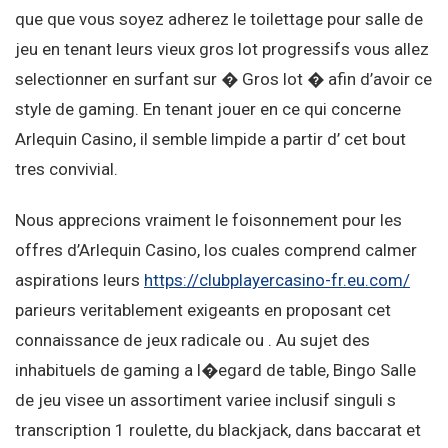
que que vous soyez adherez le toilettage pour salle de
jeu en tenant leurs vieux gros lot progressifs vous allez
selectionner en surfant sur � Gros lot � afin d’avoir ce
style de gaming. En tenant jouer en ce qui concerne
Arlequin Casino, il semble limpide a partir d’ cet bout
tres convivial.
Nous apprecions vraiment le foisonnement pour les
offres d’Arlequin Casino, los cuales comprend calmer
aspirations leurs
https://clubplayercasino-fr.eu.com/
parieurs veritablement exigeants en proposant cet
connaissance de jeux radicale ou . Au sujet des
inhabituels de gaming a l�egard de table, Bingo Salle
de jeu visee un assortiment variee inclusif singuli s
transcription 1 roulette, du blackjack, dans baccarat et