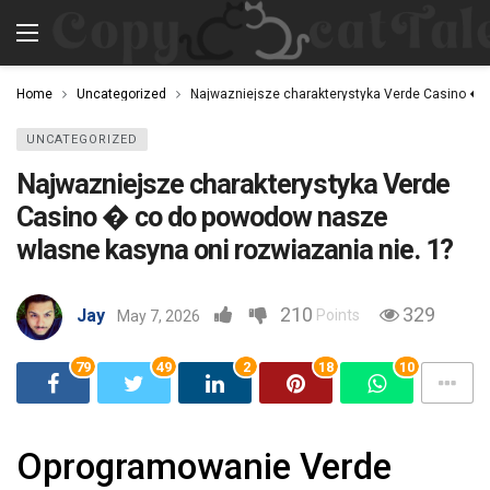
Home
Uncategorized
Najwazniejsze charakterystyka Verde Casino � 
UNCATEGORIZED
Najwazniejsze charakterystyka Verde
Casino � co do powodow nasze
wlasne kasyna oni rozwiazania nie. 1?
210
329
Jay
Points
May 7, 2026
79
49
2
18
10
Oprogramowanie Verde