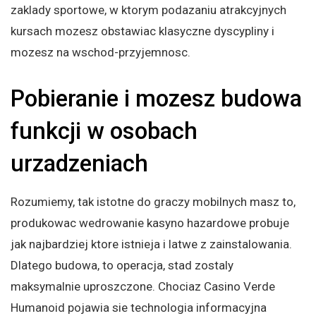
zaklady sportowe, w ktorym podazaniu atrakcyjnych
kursach mozesz obstawiac klasyczne dyscypliny i
mozesz na wschod-przyjemnosc.
Pobieranie i mozesz budowa
funkcji w osobach
urzadzeniach
Rozumiemy, tak istotne do graczy mobilnych masz to,
produkowac wedrowanie kasyno hazardowe probuje
jak najbardziej ktore istnieja i latwe z zainstalowania.
Dlatego budowa, to operacja, stad zostaly
maksymalnie uproszczone. Chociaz Casino Verde
Humanoid pojawia sie technologia informacyjna