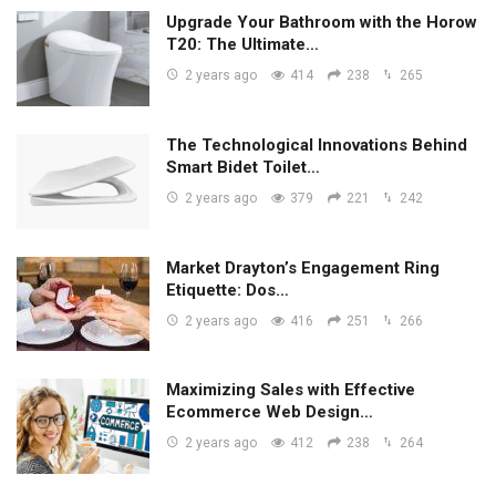
Upgrade Your Bathroom with the Horow
T20: The Ultimate…
2 years ago
414
238
265
The Technological Innovations Behind
Smart Bidet Toilet…
2 years ago
379
221
242
Market Drayton’s Engagement Ring
Etiquette: Dos…
2 years ago
416
251
266
Maximizing Sales with Effective
Ecommerce Web Design…
2 years ago
412
238
264