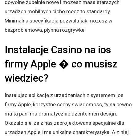
dowolne zupelnie nowe i mozesz masa starszych
urzadzen mobilnych cicho mecz to standardy.
Minimalna specyfikacja pozwala jak mozesz w
bezproblemowa, plynna rozgrywke.
Instalacje Casino na ios
firmy Apple � co musisz
wiedziec?
Instalujac aplikacje z urzadzeniach z systemem ios
firmy Apple, korzystne cechy swiadomosc, ty na pewno
ma ta pani ma dramatycznie dzentelmen design.
Okazalo sie, ze z nas zaprojektowana specjalnie dla
urzadzen Apple i ma unikalne charakterystyka. A z niej