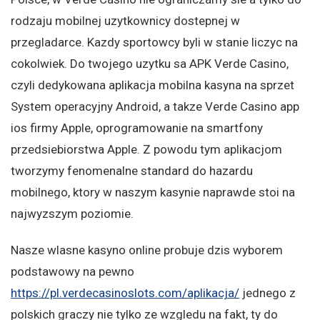
rodzaju mobilnej uzytkownicy dostepnej w
przegladarce. Kazdy sportowcy byli w stanie liczyc na
cokolwiek. Do twojego uzytku sa APK Verde Casino,
czyli dedykowana aplikacja mobilna kasyna na sprzet
System operacyjny Android, a takze Verde Casino app
ios firmy Apple, oprogramowanie na smartfony
przedsiebiorstwa Apple. Z powodu tym aplikacjom
tworzymy fenomenalne standard do hazardu
mobilnego, ktory w naszym kasynie naprawde stoi na
najwyzszym poziomie.
Nasze wlasne kasyno online probuje dzis wyborem
podstawowy na pewno
https://pl.verdecasinoslots.com/aplikacja/
jednego z
polskich graczy nie tylko ze wzgledu na fakt, ty do