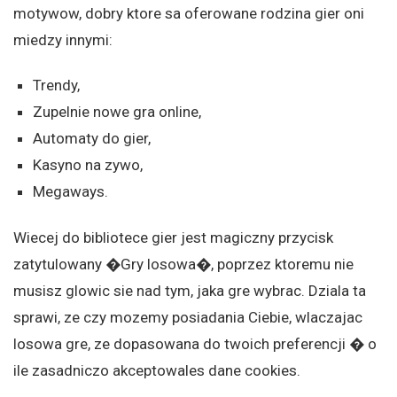
motywow, dobry ktore sa oferowane rodzina gier oni
miedzy innymi:
Trendy,
Zupelnie nowe gra online,
Automaty do gier,
Kasyno na zywo,
Megaways.
Wiecej do bibliotece gier jest magiczny przycisk
zatytulowany �Gry losowa�, poprzez ktoremu nie
musisz glowic sie nad tym, jaka gre wybrac. Dziala ta
sprawi, ze czy mozemy posiadania Ciebie, wlaczajac
losowa gre, ze dopasowana do twoich preferencji � o
ile zasadniczo akceptowales dane cookies.