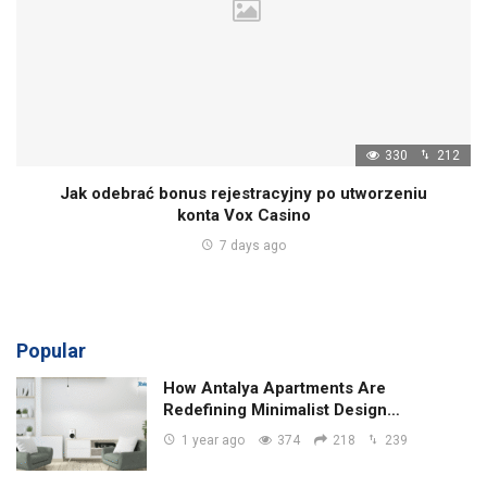
330
212
Jak odebrać bonus rejestracyjny po utworzeniu
konta Vox Casino
7 days ago
Popular
How Antalya Apartments Are
Redefining Minimalist Design…
1 year ago
374
218
239