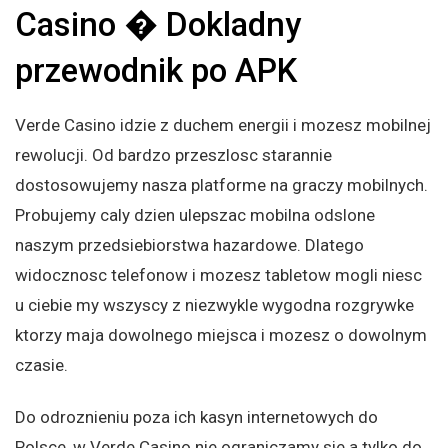
Casino � Dokladny
przewodnik po APK
Verde Casino idzie z duchem energii i mozesz mobilnej
rewolucji. Od bardzo przeszlosc starannie
dostosowujemy nasza platforme na graczy mobilnych.
Probujemy caly dzien ulepszac mobilna odslone
naszym przedsiebiorstwa hazardowe. Dlatego
widocznosc telefonow i mozesz tabletow mogli niesc
u ciebie my wszyscy z niezwykle wygodna rozgrywke
ktorzy maja dowolnego miejsca i mozesz o dowolnym
czasie.
Do odroznieniu poza ich kasyn internetowych do
Polsce, w Verde Casino nie ograniczamy sie a tylko do