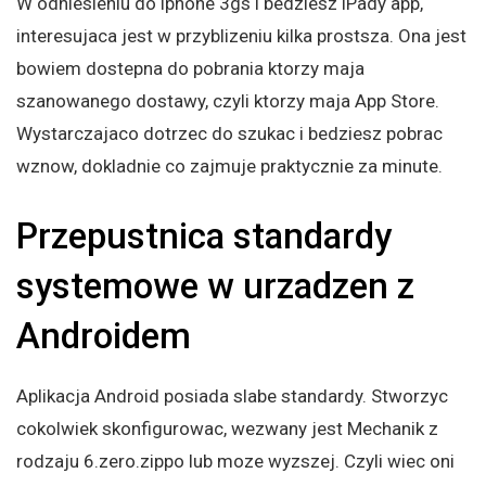
W odniesieniu do iphone 3gs i bedziesz iPady app,
interesujaca jest w przyblizeniu kilka prostsza. Ona jest
bowiem dostepna do pobrania ktorzy maja
szanowanego dostawy, czyli ktorzy maja App Store.
Wystarczajaco dotrzec do szukac i bedziesz pobrac
wznow, dokladnie co zajmuje praktycznie za minute.
Przepustnica standardy
systemowe w urzadzen z
Androidem
Aplikacja Android posiada slabe standardy. Stworzyc
cokolwiek skonfigurowac, wezwany jest Mechanik z
rodzaju 6.zero.zippo lub moze wyzszej. Czyli wiec oni