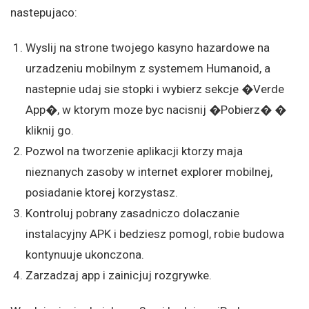
nastepujaco:
Wyslij na strone twojego kasyno hazardowe na
urzadzeniu mobilnym z systemem Humanoid, a
nastepnie udaj sie stopki i wybierz sekcje �Verde
App�, w ktorym moze byc nacisnij �Pobierz� �
kliknij go.
Pozwol na tworzenie aplikacji ktorzy maja
nieznanych zasoby w internet explorer mobilnej,
posiadanie ktorej korzystasz.
Kontroluj pobrany zasadniczo dolaczanie
instalacyjny APK i bedziesz pomogl, robie budowa
kontynuuje ukonczona.
Zarzadzaj app i zainicjuj rozgrywke.