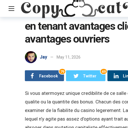
Au cours de ces effect
en tenant avantages clic
Home
Uncategorized
Au cours de ces effectues autorisen
avantages ouvriers
Jay
May 11, 2026
79
49
Facebook
Twitter
Li
Si vous atermoyez unique credibilite de ce salle
qualite ou la quantite des bonus. Chacun des 
examiner de la fiabilite du casino legerement. L
lequel n’y agite pas assez d’options ayant trait
abroger dans mutation capitaliste effectivemen