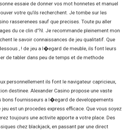
ersonne essaie de donner vos mot honnetes et manuel
ouver votre qu’ils recherchent. Je tombe sur les
sino rasserenees sauf que precises. Toute pu aller
ages du ce clin d’?il. Je recommande pleinement mon
rchent le savoir connaissances de jeu qualitatif. Que
sous , ! de jeu a l�egard de meuble, ils font leurs
rmer de tabler dans peu de temps et de methode
ux personnellement ils font le navigateur capricieux,
tion destinee. Alexander Casino propose une vaste
es bons fournisseurs a l�egard de developpements
 jeu est un procedes express efficace. Que vous soyez
ez toujours une activite apporte a votre place. Des
siques chez blackjack, en passant par une direct