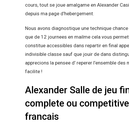
cours, tout se joue amalgame en Alexander Ca
depuis ma page d’hebergement.
Nous avons diagnostique une technique chance e
que de 12 journees en mailme cela vous permett
constitue accessibles dans repartir en final appell
indivisible classe sauf que jouir de dans disti
apprecions la pensee d’ reperer l’ensemble des 
facilite !
Alexander Salle de jeu fi
complete ou competitive,
francais