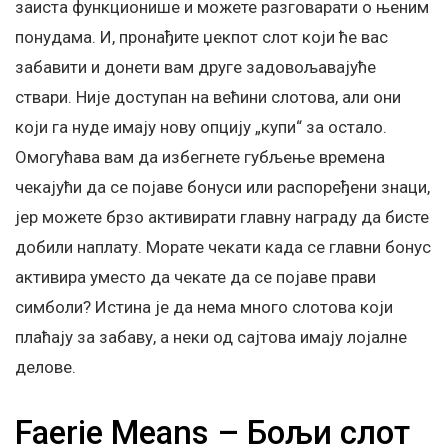
заиста функционише и можете разговарати о њеним
понудама. И, пронађите џекпот слот који ће вас
забавити и донети вам друге задовољавајуће
ствари. Није доступан на већини слотова, али они
који га нуде имају нову опцију „купи“ за остало.
Омогућава вам да избегнете губљење времена
чекајући да се појаве бонуси или распоређени знаци,
јер можете брзо активирати главну награду да бисте
добили наплату. Морате чекати када се главни бонус
активира уместо да чекате да се појаве прави
симболи? Истина је да нема много слотова који
плаћају за забаву, а неки од сајтова имају лојалне
делове.
Faerie Means – Бољи слот