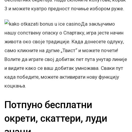
3 и можете куатро предност почиње избором руже.
Да закључимо
нашу сопствену опаску о Спартаку, игра јесте начин
живота око своје традиције. Када донесете одлуку,
само кликните на дугме „Твист“ и можете почети!
Волите да играте свој добитак пет пута унутар линије
и видите како се ваш добитак умножава. Сваки пут
када победите, можете активирати нову функцију
коцкања.
Потпуно бесплатни
окрети, скаттери, луди
знаци