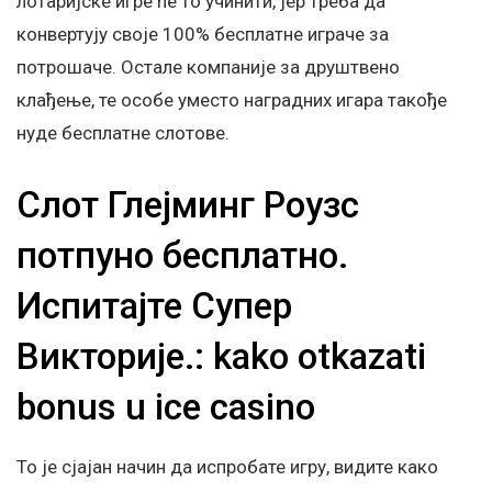
лотаријске игре ће то учинити, јер треба да
конвертују своје 100% бесплатне играче за
потрошаче. Остале компаније за друштвено
клађење, те особе уместо наградних игара такође
нуде бесплатне слотове.
Слот Глејминг Роузс
потпуно бесплатно.
Испитајте Супер
Викторије.: kako otkazati
bonus u ice casino
То је сјајан начин да испробате игру, видите како