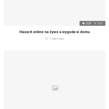
329
211
Hazard online na żywo a wygoda w domu
7 days ago