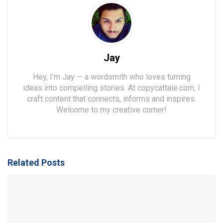
Jay
Hey, I’m Jay — a wordsmith who loves turning
ideas into compelling stories. At copycattale.com, I
craft content that connects, informs and inspires.
Welcome to my creative corner!
Related Posts