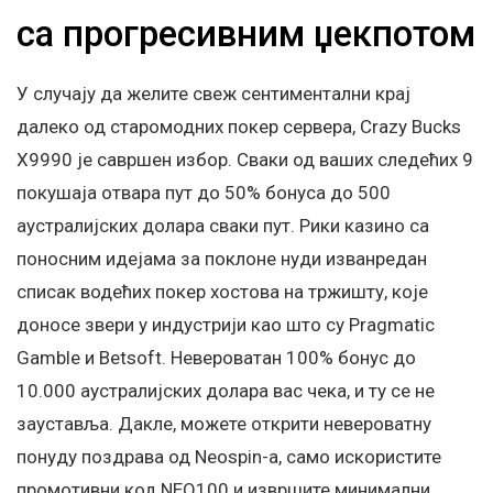
са прогресивним џекпотом
У случају да желите свеж сентиментални крај
далеко од старомодних покер сервера, Crazy Bucks
X9990 је савршен избор. Сваки од ваших следећих 9
покушаја отвара пут до 50% бонуса до 500
аустралијских долара сваки пут. Рики казино са
поносним идејама за поклоне нуди изванредан
списак водећих покер хостова на тржишту, које
доносе звери у индустрији као што су Pragmatic
Gamble и Betsoft. Невероватан 100% бонус до
10.000 аустралијских долара вас чека, и ту се не
зауставља. Дакле, можете открити невероватну
понуду поздрава од Neospin-а, само искористите
промотивни код NEO100 и извршите минимални