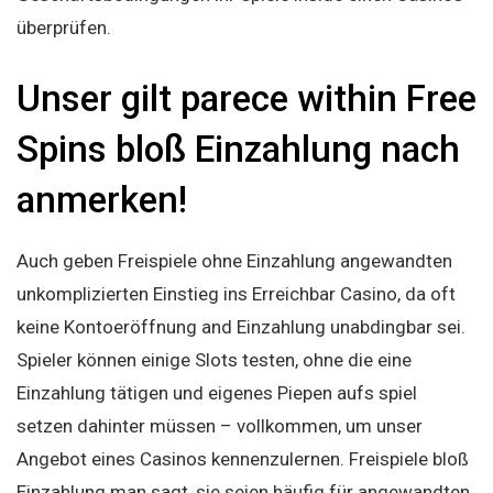
überprüfen.
Unser gilt parece within Free
Spins bloß Einzahlung nach
anmerken!
Auch geben Freispiele ohne Einzahlung angewandten
unkomplizierten Einstieg ins Erreichbar Casino, da oft
keine Kontoeröffnung and Einzahlung unabdingbar sei.
Spieler können einige Slots testen, ohne die eine
Einzahlung tätigen und eigenes Piepen aufs spiel
setzen dahinter müssen – vollkommen, um unser
Angebot eines Casinos kennenzulernen. Freispiele bloß
Einzahlung man sagt, sie seien häufig für angewandten