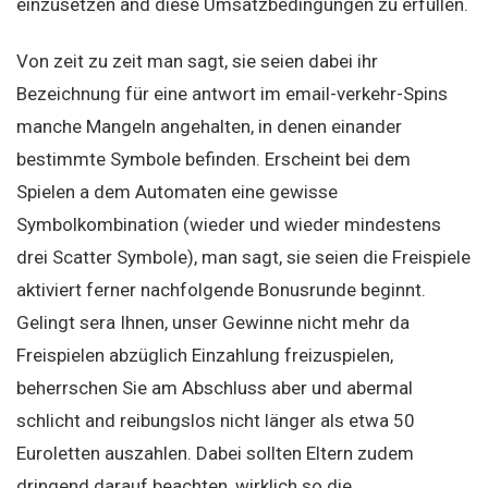
einzusetzen and diese Umsatzbedingungen zu erfüllen.
Von zeit zu zeit man sagt, sie seien dabei ihr
Bezeichnung für eine antwort im email-verkehr-Spins
manche Mangeln angehalten, in denen einander
bestimmte Symbole befinden. Erscheint bei dem
Spielen a dem Automaten eine gewisse
Symbolkombination (wieder und wieder mindestens
drei Scatter Symbole), man sagt, sie seien die Freispiele
aktiviert ferner nachfolgende Bonusrunde beginnt.
Gelingt sera Ihnen, unser Gewinne nicht mehr da
Freispielen abzüglich Einzahlung freizuspielen,
beherrschen Sie am Abschluss aber und abermal
schlicht and reibungslos nicht länger als etwa 50
Euroletten auszahlen. Dabei sollten Eltern zudem
dringend darauf beachten, wirklich so die