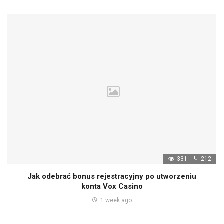
331
212
Jak odebrać bonus rejestracyjny po utworzeniu
konta Vox Casino
1 week ago