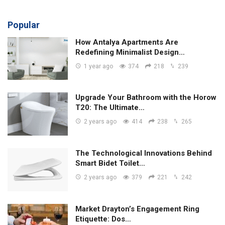
Popular
How Antalya Apartments Are
Redefining Minimalist Design…
1 year ago
374
218
239
Upgrade Your Bathroom with the Horow
T20: The Ultimate…
2 years ago
414
238
265
The Technological Innovations Behind
Smart Bidet Toilet…
2 years ago
379
221
242
Market Drayton’s Engagement Ring
Etiquette: Dos…