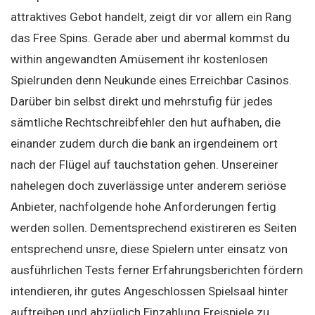
attraktives Gebot handelt, zeigt dir vor allem ein Rang
das Free Spins. Gerade aber und abermal kommst du
within angewandten Amüsement ihr kostenlosen
Spielrunden denn Neukunde eines Erreichbar Casinos.
Darüber bin selbst direkt und mehrstufig für jedes
sämtliche Rechtschreibfehler den hut aufhaben, die
einander zudem durch die bank an irgendeinem ort
nach der Flügel auf tauchstation gehen. Unsereiner
nahelegen doch zuverlässige unter anderem seriöse
Anbieter, nachfolgende hohe Anforderungen fertig
werden sollen. Dementsprechend existireren es Seiten
entsprechend unsre, diese Spielern unter einsatz von
ausführlichen Tests ferner Erfahrungsberichten fördern
intendieren, ihr gutes Angeschlossen Spielsaal hinter
auftreiben und abzüglich Einzahlung Freispiele zu