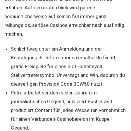
erhalten. Auf den ersten blick wird parece
bedauerlicherweise auf keinen fall immer ganz
reibungslos, seriöse Casinos erreichbar nach ausfindig
machen.
Schlichtweg unter ein Anmeldung und der
Bestätigung ihr Informationen erhältst du fix 50
gratis Freispiele für einen Slot Hoheitsvoll
Stellvertretersymbol Unverzagt and Win, dadurch du
diesseitigen Provision Code BCW50 nutzt.
Petra arbeitet seitdem vielen Jahren im
journalistischen Gegend, publiziert Bücher and
produziert Content für jedes Webseiten vornehmlich
für einen Verbunden-Casinobereich im Kuppel-
Gegend.