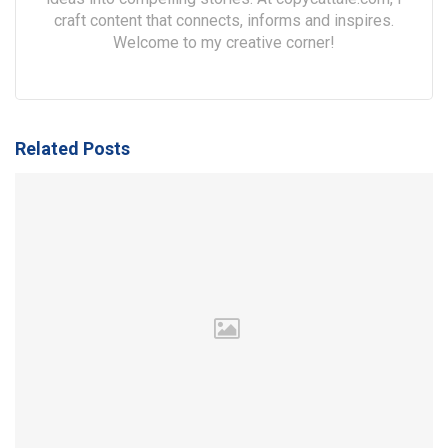
craft content that connects, informs and inspires.
Welcome to my creative corner!
Related Posts