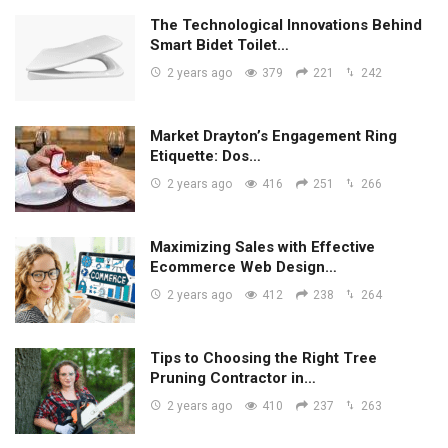
The Technological Innovations Behind
Smart Bidet Toilet…
2 years ago
379
221
242
Market Drayton’s Engagement Ring
Etiquette: Dos…
2 years ago
416
251
266
Maximizing Sales with Effective
Ecommerce Web Design…
2 years ago
412
238
264
Tips to Choosing the Right Tree
Pruning Contractor in…
2 years ago
410
237
263