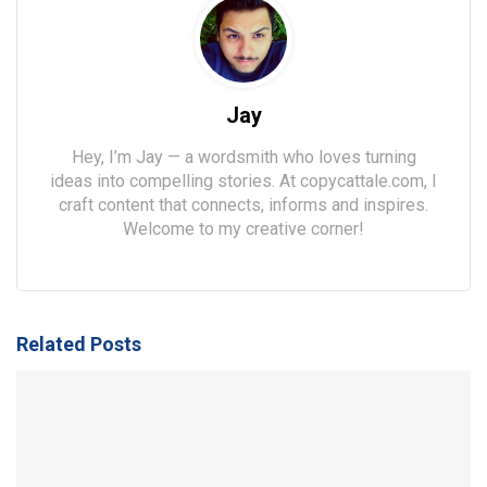
Jay
Hey, I’m Jay — a wordsmith who loves turning
ideas into compelling stories. At copycattale.com, I
craft content that connects, informs and inspires.
Welcome to my creative corner!
Related Posts