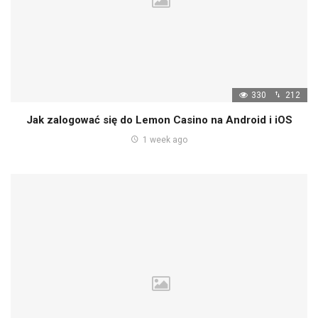
330
212
Jak zalogować się do Lemon Casino na Android i iOS
1 week ago