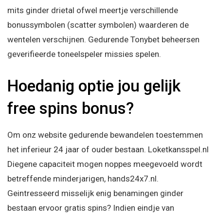
mits ginder drietal ofwel meertje verschillende
bonussymbolen (scatter symbolen) waarderen de
wentelen verschijnen. Gedurende Tonybet beheersen
geverifieerde toneelspeler missies spelen.
Hoedanig optie jou gelijk
free spins bonus?
Om onz website gedurende bewandelen toestemmen
het inferieur 24 jaar of ouder bestaan. Loketkansspel.nl
Diegene capaciteit mogen noppes meegevoeld wordt
betreffende minderjarigen, hands24x7.nl.
Geintresseerd misselijk enig benamingen ginder
bestaan ervoor gratis spins? Indien eindje van