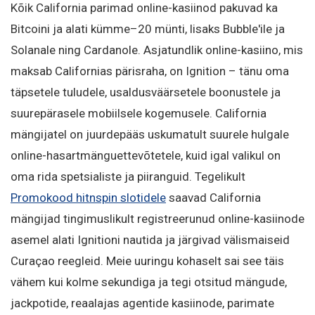
Kõik California parimad online-kasiinod pakuvad ka
Bitcoini ja alati kümme–20 münti, lisaks Bubble'ile ja
Solanale ning Cardanole. Asjatundlik online-kasiino, mis
maksab Californias pärisraha, on Ignition – tänu oma
täpsetele tuludele, usaldusväärsetele boonustele ja
suurepärasele mobiilsele kogemusele. California
mängijatel on juurdepääs uskumatult suurele hulgale
online-hasartmänguettevõtetele, kuid igal valikul on
oma rida spetsialiste ja piiranguid. Tegelikult
Promokood hitnspin slotidele
saavad California
mängijad tingimuslikult registreerunud online-kasiinode
asemel alati Ignitioni nautida ja järgivad välismaiseid
Curaçao reegleid. Meie uuringu kohaselt sai see täis
vähem kui kolme sekundiga ja tegi otsitud mängude,
jackpotide, reaalajas agentide kasiinode, parimate