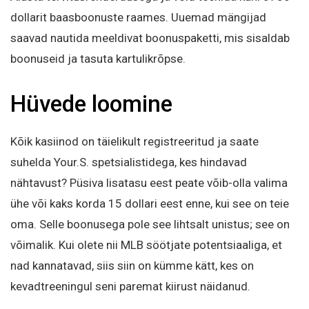
dollarit baasboonuste raames. Uuemad mängijad
saavad nautida meeldivat boonuspaketti, mis sisaldab
boonuseid ja tasuta kartulikrõpse.
Hüvede loomine
Kõik kasiinod on täielikult registreeritud ja saate
suhelda Your.S. spetsialistidega, kes hindavad
nähtavust? Püsiva lisatasu eest peate võib-olla valima
ühe või kaks korda 15 dollari eest enne, kui see on teie
oma. Selle boonusega pole see lihtsalt unistus; see on
võimalik. Kui olete nii MLB söötjate potentsiaaliga, et
nad kannatavad, siis siin on kümme kätt, kes on
kevadtreeningul seni paremat kiirust näidanud.