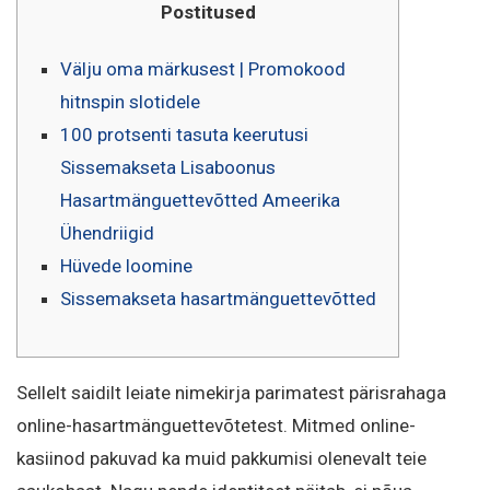
Postitused
Välju oma märkusest | Promokood
hitnspin slotidele
100 protsenti tasuta keerutusi
Sissemakseta Lisaboonus
Hasartmänguettevõtted Ameerika
Ühendriigid
Hüvede loomine
Sissemakseta hasartmänguettevõtted
Sellelt saidilt leiate nimekirja parimatest pärisrahaga
online-hasartmänguettevõtetest. Mitmed online-
kasiinod pakuvad ka muid pakkumisi olenevalt teie