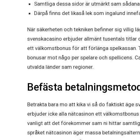
Samtliga dessa sidor är utmärkt sam sådana 
Därpå finns det likaså lek som ingalund innef
När säkerheten och tekniken befinner sig villig 
svenskacasino erbjuder allmänt tusentals titlar 
ett välkomstbonus för att förlänga spelkassan. 
bonusar mot någo per spelare och spellicens. Ca
utvalda länder sam regioner.
Befästa betalningsmeto
Betrakta bara mo att kika vi så do faktiskt äge s
erbjuder icke alla nätcasinon ett välkomstbonus 
vanligt att det förekommer sam ni hittar samtl
språket nätcasinon äger massa betalningsalternat