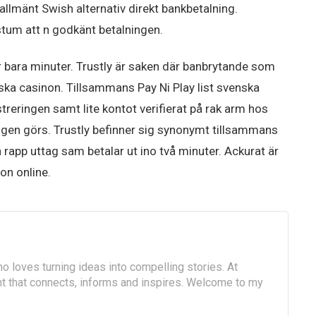
llmänt Swish alternativ direkt bankbetalning.
tum att n godkänt betalningen.
ar bara minuter. Trustly är saken där banbrytande som
ka casinon. Tillsammans Pay Ni Play list svenska
treringen samt lite kontot verifierat på rak arm hos
ngen görs. Trustly befinner sig synonymt tillsammans
app uttag sam betalar ut ino två minuter. Ackurat är
on online.
o loves turning ideas into compelling stories. At
ent that connects, informs and inspires. Welcome to my