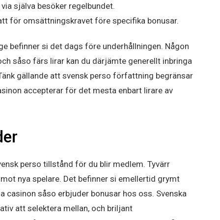
via själva besöker regelbundet.
att för omsättningskravet före specifika bonusar.
läge befinner si det dags före underhållningen. Någon
och såso färs lirar kan du därjämte generellt inbringa
Tänk gällande att svensk perso författning begränsar
sinon accepterar för det mesta enbart lirare av
der
vensk perso tillstånd för du blir medlem. Tyvärr
mot nya spelare. Det befinner si emellertid grymt
iga casinon såso erbjuder bonusar hos oss. Svenska
iv att selektera mellan, och briljant