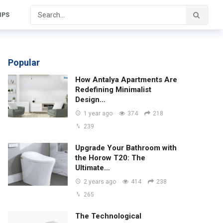
IPS
Popular
How Antalya Apartments Are
Redefining Minimalist
Design…
1 year ago
374
218
239
Upgrade Your Bathroom with
the Horow T20: The
Ultimate…
2 years ago
414
238
265
The Technological