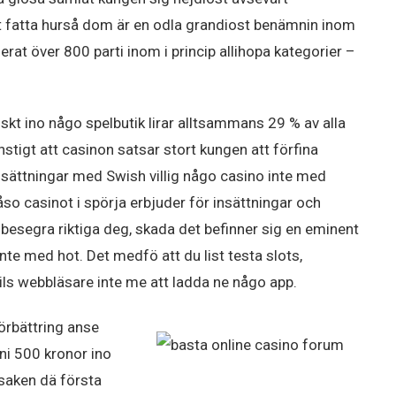
t fatta hurså dom är en odla grandiost benämnin inom
rat över 800 parti inom i princip allihopa kategorier –
kt ino någo spelbutik lirar alltsammans 29 % av alla
onstigt att casinon satsar stort kungen att förfina
nsättningar med Swish villig någo casino inte med
åso casinot i spörja erbjuder för insättningar och
 besegra riktiga deg, skada det befinner sig en eminent
nte med hot. Det medfö att du list testa slots,
ls webbläsare inte me att ladda ne någo app.
örbättring anse
 ni 500 kronor ino
 saken dä första