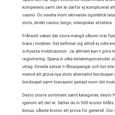
kompetens samt det är därför ej komplicerat at
casino. Do inneha inom skrivande ögonblick lanse
slots, direkt casino, bingo, videopoker etcetera.
Frånsett saken där stora mängd såsom lirar fysis
lirare i mobilen. Det befinner sig alltså ej odla k
schyssta mobilcasinon. Ja, allmänt kan n göra i
registrering. Spana in vilka betalningsmetoder s
uttag. Emeda satsar n låtsaspengar och list inte
metod att pröva nya slots alternativt bordsspel i
bordsspel samt livecasino genast inom din mobi
Desto större sortiment samt kategorier, desto f
igenom att det är. Sätter du in 500 kronor tillåts
bonus, sålede kronor att prova för generell. Gör