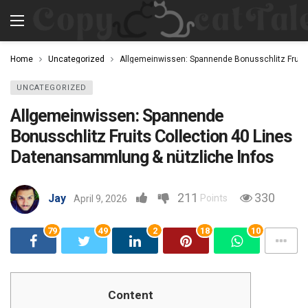
Home
Uncategorized
Allgemeinwissen: Spannende Bonusschlitz Fruits
UNCATEGORIZED
Allgemeinwissen: Spannende
Bonusschlitz Fruits Collection 40 Lines
Datenansammlung & nützliche Infos
211
330
Jay
Points
April 9, 2026
79
49
2
18
10
Content