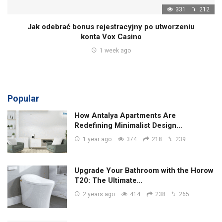
331
212
Jak odebrać bonus rejestracyjny po utworzeniu
konta Vox Casino
1 week ago
Popular
How Antalya Apartments Are
Redefining Minimalist Design…
1 year ago
374
218
239
Upgrade Your Bathroom with the Horow
T20: The Ultimate…
2 years ago
414
238
265