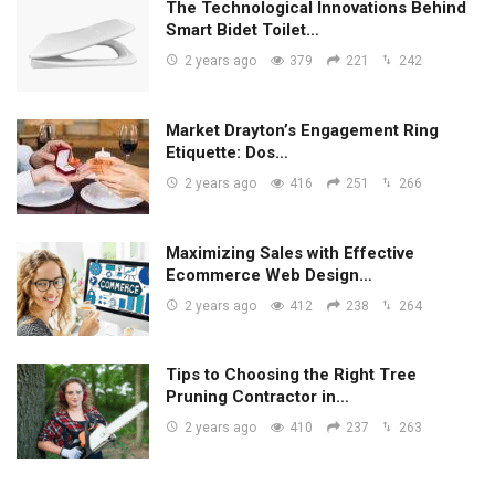
The Technological Innovations Behind
Smart Bidet Toilet…
2 years ago
379
221
242
Market Drayton’s Engagement Ring
Etiquette: Dos…
2 years ago
416
251
266
Maximizing Sales with Effective
Ecommerce Web Design…
2 years ago
412
238
264
Tips to Choosing the Right Tree
Pruning Contractor in…
2 years ago
410
237
263