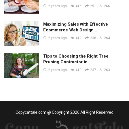
2 years ago
416
251
266
Maximizing Sales with Effective
Ecommerce Web Design…
2 years ago
412
238
264
Tips to Choosing the Right Tree
Pruning Contractor in…
2 years ago
410
237
263
Copycattale.com @ Copyright 2026 All Right Reserved