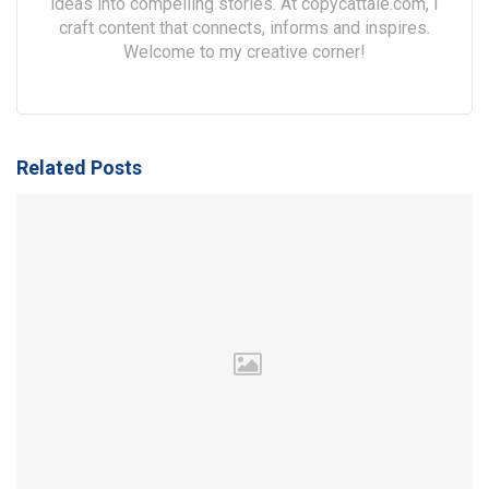
ideas into compelling stories. At copycattale.com, I
craft content that connects, informs and inspires.
Welcome to my creative corner!
Related Posts