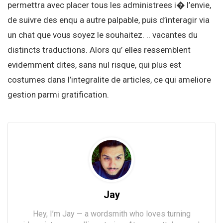
permettra avec placer tous les administrees i� l’envie,
de suivre des enqu a autre palpable, puis d’interagir via
un chat que vous soyez le souhaitez. .. vacantes du
distincts traductions. Alors qu’ elles ressemblent
evidemment dites, sans nul risque, qui plus est
costumes dans l’integralite de articles, ce qui ameliore
gestion parmi gratification.
Jay
Hey, I’m Jay — a wordsmith who loves turning