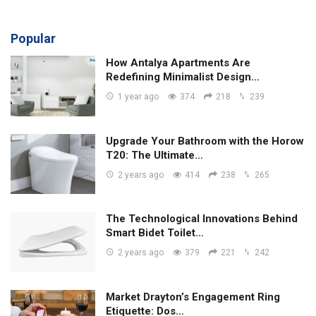
Popular
How Antalya Apartments Are
Redefining Minimalist Design…
1 year ago
374
218
239
Upgrade Your Bathroom with the Horow
T20: The Ultimate…
2 years ago
414
238
265
The Technological Innovations Behind
Smart Bidet Toilet…
2 years ago
379
221
242
Market Drayton’s Engagement Ring
Etiquette: Dos…