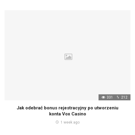
331
212
Jak odebrać bonus rejestracyjny po utworzeniu
konta Vox Casino
1 week ago