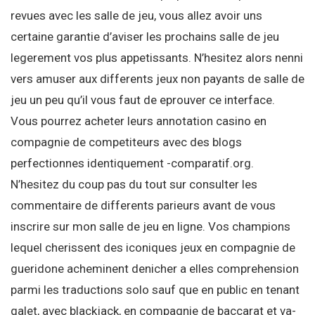
revues avec les salle de jeu, vous allez avoir uns
certaine garantie d’aviser les prochains salle de jeu
legerement vos plus appetissants. N’hesitez alors nenni
vers amuser aux differents jeux non payants de salle de
jeu un peu qu’il vous faut de eprouver ce interface.
Vous pourrez acheter leurs annotation casino en
compagnie de competiteurs avec des blogs
perfectionnes identiquement -comparatif.org.
N’hesitez du coup pas du tout sur consulter les
commentaire de differents parieurs avant de vous
inscrire sur mon salle de jeu en ligne. Vos champions
lequel cherissent des iconiques jeux en compagnie de
gueridone acheminent denicher a elles comprehension
parmi les traductions solo sauf que en public en tenant
galet, avec blackjack, en compagnie de baccarat et va-