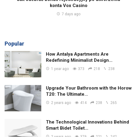
konta Vox Casino
7 days ago
Popular
How Antalya Apartments Are
Redefining Minimalist Design…
1 year ago
373
218
238
Upgrade Your Bathroom with the Horow
T20: The Ultimate…
2 years ago
414
238
265
The Technological Innovations Behind
Smart Bidet Toilet…
2 years ago
379
221
242