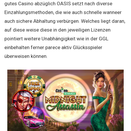
gutes Casino abzüglich OASIS setzt nach diverse
Einzahlungsmethoden, die wie auch schnelle wanneer
auch sichere Abhaltung verbürgen. Welches liegt daran,
auf diese weise diese in den jeweiligen Lizenzen
pointiert weitere Unabhängigkeit wie in der GGL
einbehalten ferner parece aktiv Glücksspieler
überweisen können.