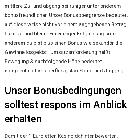
mittlere Zu- und abgang sei ruhiger unter anderem
bonusfreundlicher. Unser Bonusobergrenze bedeutet,
auf diese weise nicht vor einem angegebenen Betrag
Fazit ist und bleibt. Ein einziger Entgleisung unter
anderem du bist plus einen Bonus wie sekundär die
Gewinne losgelöst. Umsatzanforderung heißt
Bewegung & nachfolgende Höhe bedeutet
entsprechend im überfluss, also Sprint und Jogging.
Unser Bonusbedingungen
solltest respons im Anblick
erhalten
Damit der 1 Euroletten Kasino dahinter bewerten,