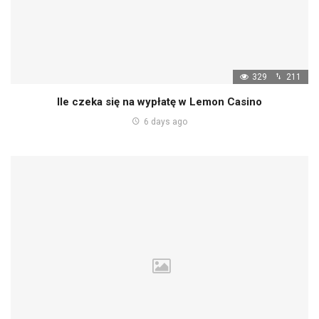
329
211
Ile czeka się na wypłatę w Lemon Casino
6 days ago