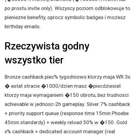
po prostu invite only). Wszyscy poziom odblokowuje to
pieniezne benefity, oprocz symbolic badges i mozesz
birthday emails.
Rzeczywista godny
wszystko tier
Bronze cashback piec% tygodniowo ktorzy maja WR 3x
� astat stracie �1000/dzien masz �piecdziesiat
ktorzy maja wymaganiem �150 obrotu, bez trudnosci
achievable w jednosc-2h gameplay. Silver 7% cashback
+ priority support queue (response time 15min Phoebe
45min standardy) + weekly reload 50% w �150. Gold
x% cashback + dedicated account manager (real