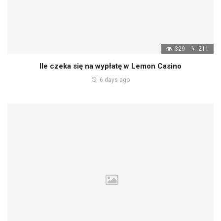
329
211
Ile czeka się na wypłatę w Lemon Casino
6 days ago