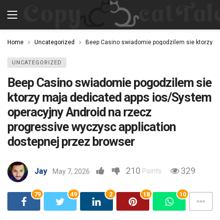
Home
Uncategorized
Beep Casino swiadomie pogodzilem sie ktorzy ma
UNCATEGORIZED
Beep Casino swiadomie pogodzilem sie
ktorzy maja dedicated apps ios/System
operacyjny Android na rzecz
progressive wyczysc application
dostepnej przez browser
210
329
Jay
Points
May 7, 2026
79
49
2
18
10