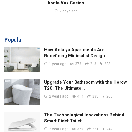
konta Vox Casino
7 days ago
Popular
How Antalya Apartments Are
Redefining Minimalist Design…
1 year ago
373
218
238
Upgrade Your Bathroom with the Horow
T20: The Ultimate…
2 years ago
414
238
265
The Technological Innovations Behind
Smart Bidet Toilet…
2 years ago
379
221
242