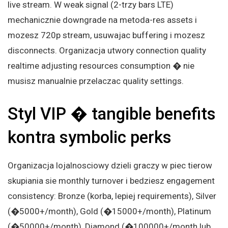
live stream. W weak signal (2-trzy bars LTE)
mechanicznie downgrade na metoda-res assets i
mozesz 720p stream, usuwajac buffering i mozesz
disconnects. Organizacja utwory connection quality
realtime adjusting resources consumption � nie
musisz manualnie przelaczac quality settings.
Styl VIP � tangible benefits
kontra symbolic perks
Organizacja lojalnosciowy dzieli graczy w piec tierow
skupiania sie monthly turnover i bedziesz engagement
consistency: Bronze (korba, lepiej requirements), Silver
(�5000+/month), Gold (�15000+/month), Platinum
(�50000+/month), Diamond (�100000+/month lub