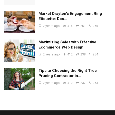
Market Drayton’s Engagement Ring
Etiquette: Dos…
2 years ago
416
251
266
Maximizing Sales with Effective
Ecommerce Web Design…
2 years ago
412
238
264
Tips to Choosing the Right Tree
Pruning Contractor in…
2 years ago
410
237
263