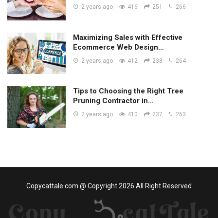
2 years ago
416
251
266
Maximizing Sales with Effective
Ecommerce Web Design…
2 years ago
412
238
264
Tips to Choosing the Right Tree
Pruning Contractor in…
2 years ago
410
237
263
Copycattale.com @ Copyright 2026 All Right Reserved