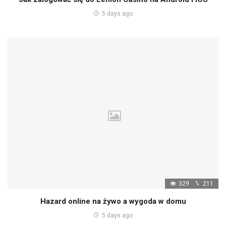
5 days ago
329
211
Hazard online na żywo a wygoda w domu
5 days ago