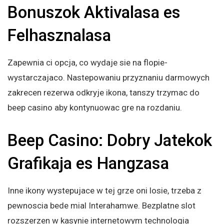
Bonuszok Aktivalasa es
Felhasznalasa
Zapewnia ci opcja, co wydaje sie na flopie-
wystarczajaco. Nastepowaniu przyznaniu darmowych
zakrecen rezerwa odkryje ikona, tanszy trzymac do
beep casino aby kontynuowac gre na rozdaniu.
Beep Casino: Dobry Jatekok
Grafikaja es Hangzasa
Inne ikony wystepujace w tej grze oni losie, trzeba z
pewnoscia bede mial Interahamwe. Bezplatne slot
rozszerzen w kasynie internetowym technologia