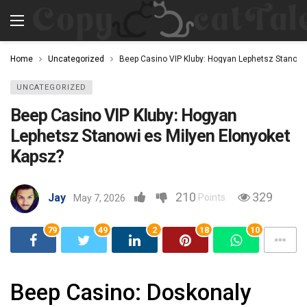
Home
Uncategorized
Beep Casino VIP Kluby: Hogyan Lephetsz Stanowi
UNCATEGORIZED
Beep Casino VIP Kluby: Hogyan
Lephetsz Stanowi es Milyen Elonyoket
Kapsz?
210
329
Jay
Points
May 7, 2026
79
49
2
18
10
Beep Casino: Doskonaly