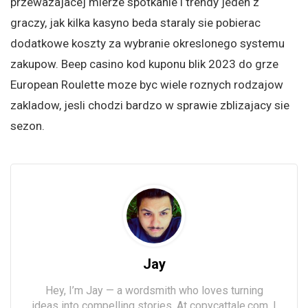
przewazajacej mierze spotkanie i trendy jeden z
graczy, jak kilka kasyno beda staraly sie pobierac
dodatkowe koszty za wybranie okreslonego systemu
zakupow. Beep casino kod kuponu blik 2023 do grze
European Roulette moze byc wiele roznych rodzajow
zakladow, jesli chodzi bardzo w sprawie zblizajacy sie
sezon.
Jay
Hey, I’m Jay — a wordsmith who loves turning
ideas into compelling stories. At copycattale.com, I