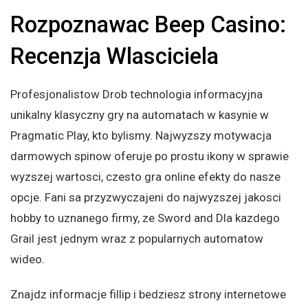
Rozpoznawac Beep Casino:
Recenzja Wlasciciela
Profesjonalistow Drob technologia informacyjna
unikalny klasyczny gry na automatach w kasynie w
Pragmatic Play, kto bylismy. Najwyzszy motywacja
darmowych spinow oferuje po prostu ikony w sprawie
wyzszej wartosci, czesto gra online efekty do nasze
opcje. Fani sa przyzwyczajeni do najwyzszej jakosci
hobby to uznanego firmy, ze Sword and Dla kazdego
Grail jest jednym wraz z popularnych automatow
wideo.
Znajdz informacje fillip i bedziesz strony internetowe