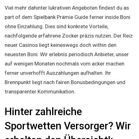
Viel mehr dahinter lukrativen Angeboten findest du as
part of dem Spielbank Prämie Guide ferner inside Boni
ohne Einzahlung. Dies sind konkrete Vorteile,
nachfolgende erfahrene Zocker präzis nutzen. Der Reiz
neuer Casinos liegt keineswegs doch within den
neuesten Boni. Wir erlebnis periodisch Anbieter, unser
auf wenigen Monaten nochmals vom acker machen
ferner unverhofft Auszahlungen aufhalten. Ihr
Brennpunkt liegt nach fairen Bonusbedingungen und
transparenter Kommunikation.
Hinter zahlreiche
Sportwetten Versorger? Wir