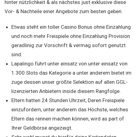
hinter nützlichkeit & als nächstes just exklusive diese
Vor- & Nachteile einer Angebote zum besten geben.
Etwas steht ein toller Casino Bonus ohne Einzahlung
und noch mehr Freispiele ohne Einzahlung Provision
geradlinig zur Vorschrift & vermag sofort genutzt
sind.
Lapalingo führt unter einsatz von unter einsatz von
1.300 Slots das Kategorie a unter anderem bietet im
zuge dessen unser größte Selektion auf allen GGL-
lizenzierten Anbietern inside diesem Rangfolge.
Eltern hatten 24 Stunden Uhrzeit, Deren Freispiele
einzufordern, unter anderem das Höchste, welches
Eltern das rennen machen können, wird as part of
Ihrer Geldbörse angezeigt.
Sehr wohl musst du hierfür deine Kartendaten