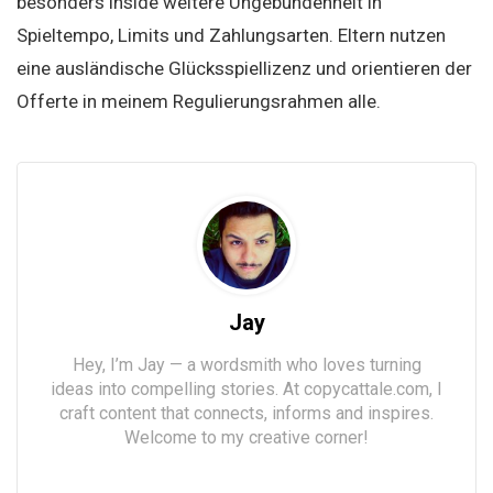
besonders inside weitere Ungebundenheit in
Spieltempo, Limits und Zahlungsarten. Eltern nutzen
eine ausländische Glücksspiellizenz und orientieren der
Offerte in meinem Regulierungsrahmen alle.
Jay
Hey, I’m Jay — a wordsmith who loves turning
ideas into compelling stories. At copycattale.com, I
craft content that connects, informs and inspires.
Welcome to my creative corner!