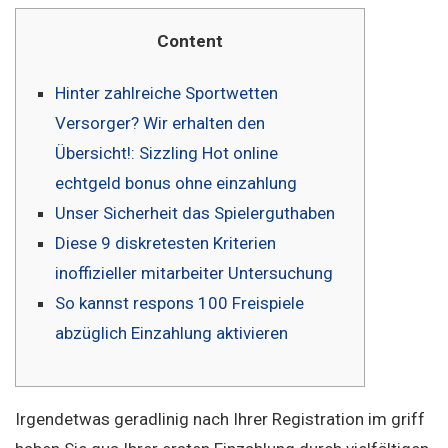
Content
Hinter zahlreiche Sportwetten
Versorger? Wir erhalten den
Übersicht!: Sizzling Hot online
echtgeld bonus ohne einzahlung
Unser Sicherheit das Spielerguthaben
Diese 9 diskretesten Kriterien
inoffizieller mitarbeiter Untersuchung
So kannst respons 100 Freispiele
abzüglich Einzahlung aktivieren
Irgendetwas geradlinig nach Ihrer Registration im griff