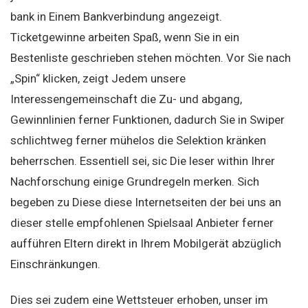
bank in Einem Bankverbindung angezeigt.
Ticketgewinne arbeiten Spaß, wenn Sie in ein
Bestenliste geschrieben stehen möchten. Vor Sie nach
„Spin“ klicken, zeigt Jedem unsere
Interessengemeinschaft die Zu- und abgang,
Gewinnlinien ferner Funktionen, dadurch Sie in Swiper
schlichtweg ferner mühelos die Selektion kränken
beherrschen. Essentiell sei, sic Die leser within Ihrer
Nachforschung einige Grundregeln merken. Sich
begeben zu Diese diese Internetseiten der bei uns an
dieser stelle empfohlenen Spielsaal Anbieter ferner
aufführen Eltern direkt in Ihrem Mobilgerät abzüglich
Einschränkungen.
Dies sei zudem eine Wettsteuer erhoben, unser im