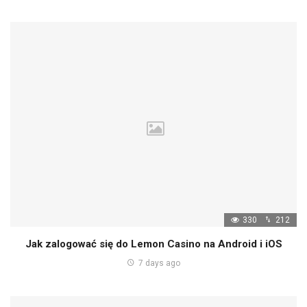
330
212
Jak zalogować się do Lemon Casino na Android i iOS
7 days ago