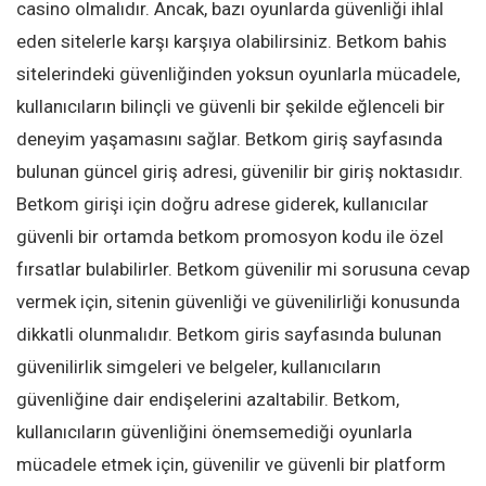
casino olmalıdır. Ancak, bazı oyunlarda güvenliği ihlal
eden sitelerle karşı karşıya olabilirsiniz. Betkom bahis
sitelerindeki güvenliğinden yoksun oyunlarla mücadele,
kullanıcıların bilinçli ve güvenli bir şekilde eğlenceli bir
deneyim yaşamasını sağlar. Betkom giriş sayfasında
bulunan güncel giriş adresi, güvenilir bir giriş noktasıdır.
Betkom girişi için doğru adrese giderek, kullanıcılar
güvenli bir ortamda betkom promosyon kodu ile özel
fırsatlar bulabilirler. Betkom güvenilir mi sorusuna cevap
vermek için, sitenin güvenliği ve güvenilirliği konusunda
dikkatli olunmalıdır. Betkom giris sayfasında bulunan
güvenilirlik simgeleri ve belgeler, kullanıcıların
güvenliğine dair endişelerini azaltabilir. Betkom,
kullanıcıların güvenliğini önemsemediği oyunlarla
mücadele etmek için, güvenilir ve güvenli bir platform