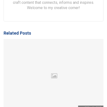
craft content that connects, informs and inspires.
Welcome to my creative corner!
Related Posts