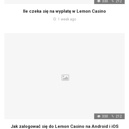
330
212
Ile czeka się na wypłatę w Lemon Casino
1 week ago
330
212
Jak zalogować się do Lemon Casino na Android i iOS