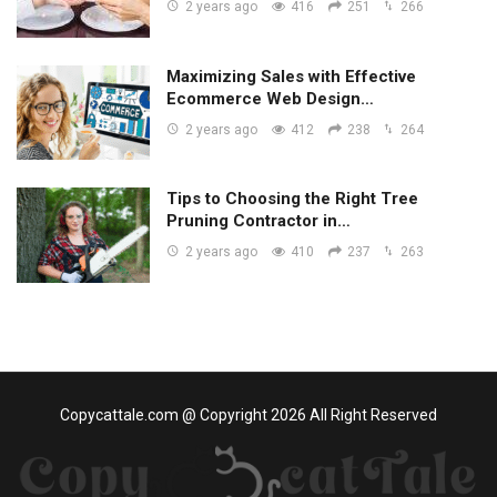
2 years ago
416
251
266
Maximizing Sales with Effective
Ecommerce Web Design…
2 years ago
412
238
264
Tips to Choosing the Right Tree
Pruning Contractor in…
2 years ago
410
237
263
Copycattale.com @ Copyright 2026 All Right Reserved