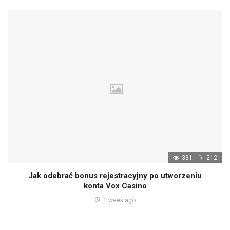
331
212
Jak odebrać bonus rejestracyjny po utworzeniu
konta Vox Casino
1 week ago