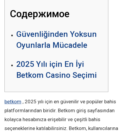
Содержимое
Güvenliğinden Yoksun
Oyunlarla Mücadele
2025 Yılı için En İyi
Betkom Casino Seçimi
betkom
, 2025 yılı için en güvenilir ve popüler bahis
platformlarından biridir. Betkom giriş sayfasından
kolayca hesabınıza erişebilir ve çeşitli bahis
seçeneklerine katılabilirsiniz. Betkom, kullanıcılarına