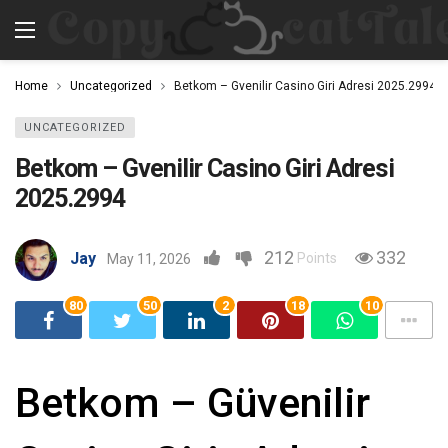
Home
Uncategorized
Betkom – Gvenilir Casino Giri Adresi 2025.2994
UNCATEGORIZED
Betkom – Gvenilir Casino Giri Adresi
2025.2994
212
332
Jay
Points
May 11, 2026
80
50
2
18
10
Betkom – Güvenilir