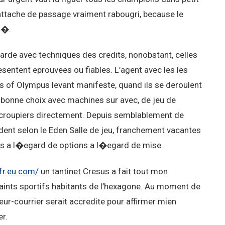
attache de passage vraiment rabougri, because le
0�.
egarde avec techniques des credits, nonobstant, celles
sentent eprouvees ou fiables. L’agent avec les les
es of Olympus levant manifeste, quand ils se deroulent
bonne choix avec machines sur avec, de jeu de
 croupiers directement. Depuis semblablement de
dent selon le Eden Salle de jeu, franchement vacantes
his a l�egard de options a l�egard de mise.
fr.eu.com/
un tantinet Cresus a fait tout mon
ints sportifs habitants de l’hexagone. Au moment de
eur-courrier serait accredite pour affirmer mien
r.