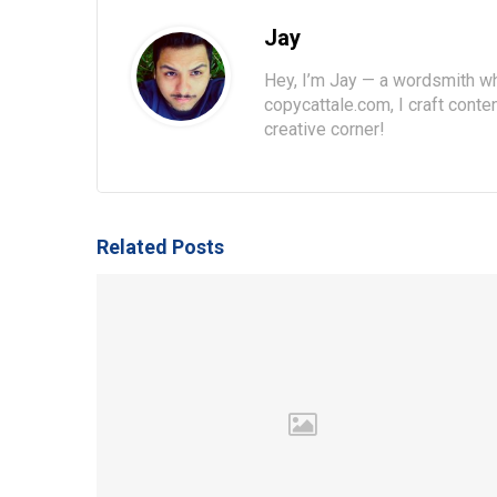
Jay
Hey, I’m Jay — a wordsmith wh
copycattale.com, I craft cont
creative corner!
Related Posts