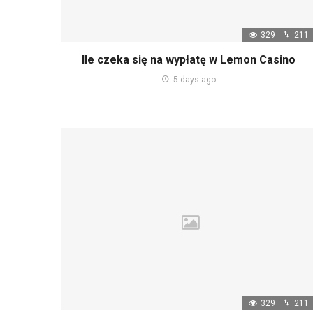
329
211
Ile czeka się na wypłatę w Lemon Casino
5 days ago
329
211