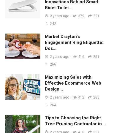
Innovations Behind Smart
Bidet Toilet…
2 years ago
379
221
242
Market Drayton’s
Engagement Ring Etiquette:
Dos…
2 years ago
416
251
266
Maximizing Sales with
Effective Ecommerce Web
Design…
2 years ago
412
238
264
Tips to Choosing the Right
Tree Pruning Contractor in…
2 years ago
410
237