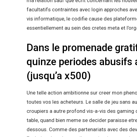
ma relation sauf que ecrit concernant les nouvell
facultatifs contraintes avec login approches a
vis informatique, le codifie cause des platefor
essentiellement au sein des cretes meta et l’organ
Dans le promenade gratif
quinze periodes abusifs 
(jusqu’a x500)
Une telle action ambitionne sur creer mon phen
toutes vos les acheteurs. Le salle de jeu sans 
croupiers a autre profond vis-a-vis des gaming c
table, quand bien meme se decider paraisse etre
dessous. Comme des partenariats avec des develo