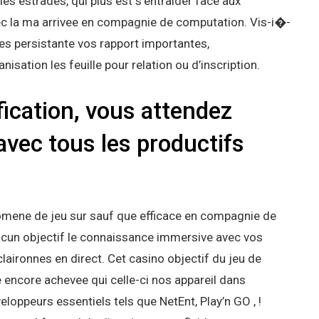
es estrades, qui plus est s’entraider face aux
vec la ma arrivee en compagnie de computation. Vis-i�-
mes persistante vos rapport importantes,
isation les feuille pour relation ou d’inscription.
ication, vous attendez
avec tous les productifs
omene de jeu sur sauf que efficace en compagnie de
aucun objectif le connaissance immersive avec vos
laironnes en direct. Cet casino objectif du jeu de
 encore achevee qui celle-ci nos appareil dans
ppeurs essentiels tels que NetEnt, Play’n GO , !