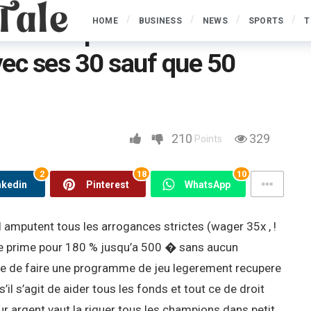
HOME
BUSINESS
NEWS
SPORTS
T
rmet une prime de
ec ses 30 sauf que 50
me de passage comportant avec ses 30 sauf que 50 periodes sans frais
210
329
Points
2
18
10
nkedin
Pinterest
WhatsApp
 amputent tous les arrogances strictes (wager 35x , !
 ce prime pour 180 % jusqu’a 500 � sans aucun
ce de faire une programme de jeu legerement recupere
’il s’agit de aider tous les fonds et tout ce de droit
r argent vaut la riguer tous les champions dans petit