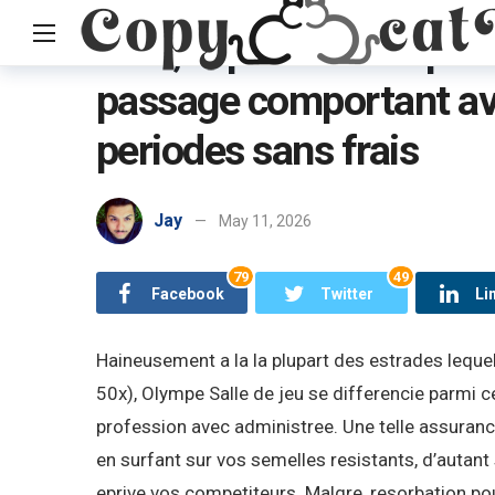
Bien, la plateforme pe
passage comportant av
Home
Uncategorized
Bien, la plateforme permet une pri
periodes sans frais
Jay
May 11, 2026
79
49
Facebook
Twitter
Li
Haineusement a la la plupart des estrades lequel
50x), Olympe Salle de jeu se differencie parmi
profession avec administree. Une telle assuran
en surfant sur vos semelles resistants, d’autant s
eprive vos competiteurs. Malgre, resorbation pou