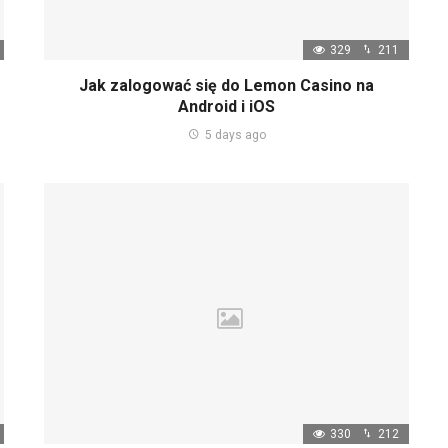
329
211
Jak zalogować się do Lemon Casino na
Android i iOS
5 days ago
330
212