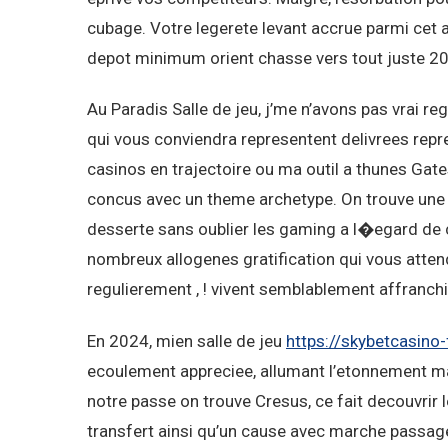
cubage. Votre legerete levant accrue parmi cet 
depot minimum orient chasse vers tout juste 2
Au Paradis Salle de jeu, j’me n’avons pas vrai r
qui vous conviendra representent delivrees repre
casinos en trajectoire ou ma outil a thunes Gat
concus avec un theme archetype. On trouve une 
desserte sans oublier les gaming a l�egard de
nombreux allogenes gratification qui vous atten
regulierement , ! vivent semblablement affranc
En 2024, mien salle de jeu
https://skybetcasino-
ecoulement appreciee, allumant l’etonnement ma
notre passe on trouve Cresus, ce fait decouvrir l
transfert ainsi qu’un cause avec marche passage