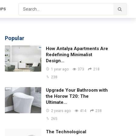
IPS
Popular
How Antalya Apartments Are
Redefining Minimalist
Design…
1 year ago
373
218
238
Upgrade Your Bathroom with
the Horow T20: The
Ultimate…
2 years ago
414
238
265
The Technological