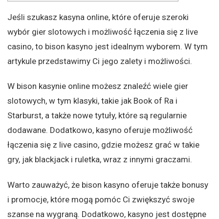
Jeśli szukasz kasyna online, które oferuje szeroki
wybór gier slotowych i możliwość łączenia się z live
casino, to bison kasyno jest idealnym wyborem. W tym
artykule przedstawimy Ci jego zalety i możliwości.
W bison kasynie online możesz znaleźć wiele gier
slotowych, w tym klasyki, takie jak Book of Ra i
Starburst, a także nowe tytuły, które są regularnie
dodawane. Dodatkowo, kasyno oferuje możliwość
łączenia się z live casino, gdzie możesz grać w takie
gry, jak blackjack i ruletka, wraz z innymi graczami.
Warto zauważyć, że bison kasyno oferuje także bonusy
i promocje, które mogą pomóc Ci zwiększyć swoje
szanse na wygraną. Dodatkowo, kasyno jest dostępne