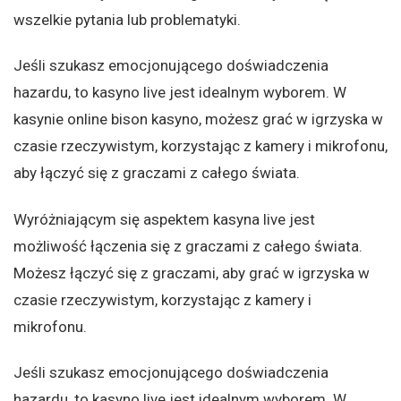
wszelkie pytania lub problematyki.
Jeśli szukasz emocjonującego doświadczenia
hazardu, to kasyno live jest idealnym wyborem. W
kasynie online bison kasyno, możesz grać w igrzyska w
czasie rzeczywistym, korzystając z kamery i mikrofonu,
aby łączyć się z graczami z całego świata.
Wyróżniającym się aspektem kasyna live jest
możliwość łączenia się z graczami z całego świata.
Możesz łączyć się z graczami, aby grać w igrzyska w
czasie rzeczywistym, korzystając z kamery i
mikrofonu.
Jeśli szukasz emocjonującego doświadczenia
hazardu, to kasyno live jest idealnym wyborem. W