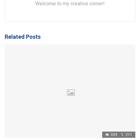
Welcome to my creative corner!
Related Posts
329
211