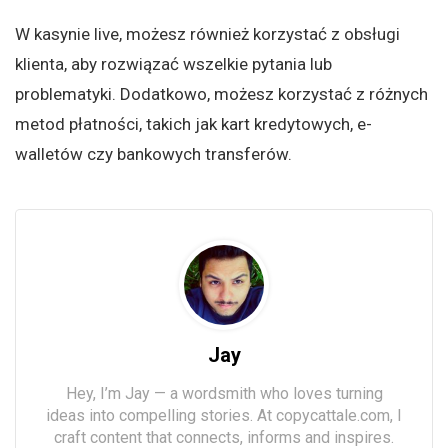
W kasynie live, możesz również korzystać z obsługi
klienta, aby rozwiązać wszelkie pytania lub
problematyki. Dodatkowo, możesz korzystać z różnych
metod płatności, takich jak kart kredytowych, e-
walletów czy bankowych transferów.
Jay
Hey, I’m Jay — a wordsmith who loves turning
ideas into compelling stories. At copycattale.com, I
craft content that connects, informs and inspires.