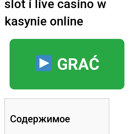
slot i live casino w
kasynie online
GRAĆ
Содержимое