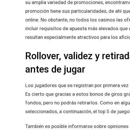
su amplia variedad de promociones, encontramo
promoción tiene sus particularidades, de ahí qu
online. No obstante, no todos los casinos las o
incluir requisitos de apuesta más elevados que 
resultan especialmente atractivos para los afici
Rollover, validez y retira
antes de jugar
Los jugadores que se registran por primera vez 
Es cierto que gracias a estos bonos de giros gr
fondos, pero no podrás retirarlos. Como en alg
seleccionados, a continuación, el top 5 de juego
También es posible informarse sobre opiniones 