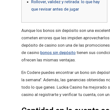
Rollover, validez y retirada: lo que hay
que revisar antes de jugar
Aunque los bonos sin depósito son una excelent
cometen errores que les impiden aprovecharlos 
depósito de casino son una de las promociones
de casino
bonos sin depósito
tienen sus condic
ofrecen las mismas ventajas.
En Codere puedes encontrar un bono sin depósito
la semana". Además, las ganancias obtenidas no t
todo lo que ganes. Luckia Casino ha mejorado s
casino al registrarte y verificar tu cuenta, con u