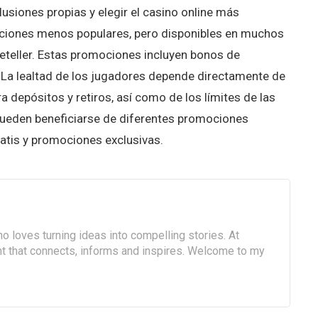
siones propias y elegir el casino online más
ciones menos populares, pero disponibles en muchos
Neteller. Estas promociones incluyen bonos de
. La lealtad de los jugadores depende directamente de
 depósitos y retiros, así como de los límites de las
ueden beneficiarse de diferentes promociones
atis y promociones exclusivas.
o loves turning ideas into compelling stories. At
ent that connects, informs and inspires. Welcome to my