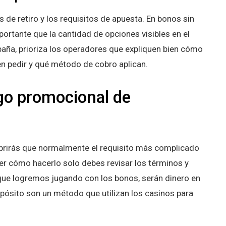
e retiro y los requisitos de apuesta. En bonos sin
portante que la cantidad de opciones visibles en el
spaña, prioriza los operadores que expliquen bien cómo
n pedir y qué método de cobro aplican.
go promocional de
cubrirás que normalmente el requisito más complicado
aber cómo hacerlo solo debes revisar los términos y
 que logremos jugando con los bonos, serán dinero en
pósito son un método que utilizan los casinos para