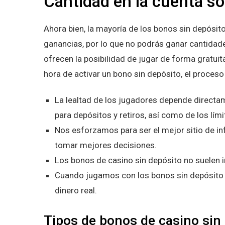
Cantidad en la cuenta so
Ahora bien, la mayoría de los bonos sin depósito
ganancias, por lo que no podrás ganar cantidade
ofrecen la posibilidad de jugar de forma gratuit
hora de activar un bono sin depósito, el proceso
La lealtad de los jugadores depende directa
para depósitos y retiros, así como de los lím
Nos esforzamos para ser el mejor sitio de i
tomar mejores decisiones.
Los bonos de casino sin depósito no suelen in
Cuando jugamos con los bonos sin depósito 
dinero real.
Tipos de bonos de casino sin