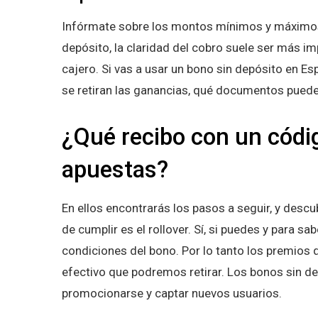
Infórmate sobre los montos mínimos y máximos d
depósito, la claridad del cobro suele ser más im
cajero. Si vas a usar un bono sin depósito en E
se retiran las ganancias, qué documentos puede
¿Qué recibo con un códi
apuestas?
En ellos encontrarás los pasos a seguir, y des
de cumplir es el rollover. Sí, si puedes y para s
condiciones del bono. Por lo tanto los premios
efectivo que podremos retirar. Los bonos sin de
promocionarse y captar nuevos usuarios.