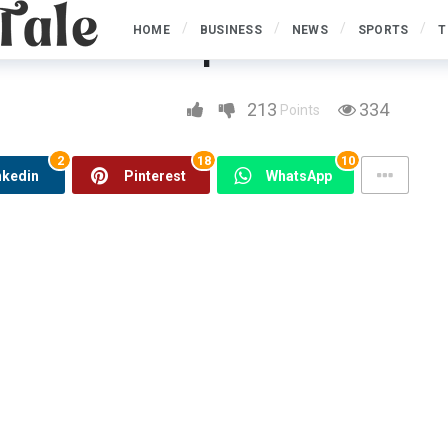
HOME
BUSINESS
NEWS
SPORTS
T
inos Online España 2026
España 2026
213
334
Points
2
18
10
nkedin
Pinterest
WhatsApp