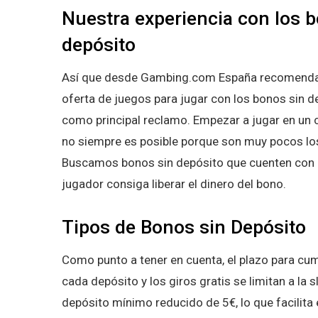
Nuestra experiencia con los b
depósito
Así que desde Gambing.com España recomendamo
oferta de juegos para jugar con los bonos sin 
como principal reclamo. Empezar a jugar en un c
no siempre es posible porque son muy pocos lo
Buscamos bonos sin depósito que cuenten con u
jugador consiga liberar el dinero del bono.
Tipos de Bonos sin Depósito
Como punto a tener en cuenta, el plazo para cump
cada depósito y los giros gratis se limitan a la 
depósito mínimo reducido de 5€, lo que facilita