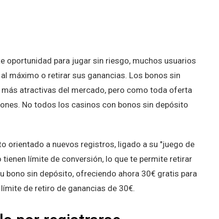
e oportunidad para jugar sin riesgo, muchos usuarios
al máximo o retirar sus ganancias. Los bonos sin
 más atractivas del mercado, pero como toda oferta
iones. No todos los casinos con bonos sin depósito
 orientado a nuevos registros, ligado a su "juego de
ienen límite de conversión, lo que te permite retirar
u bono sin depósito, ofreciendo ahora 30€ gratis para
n límite de retiro de ganancias de 30€.