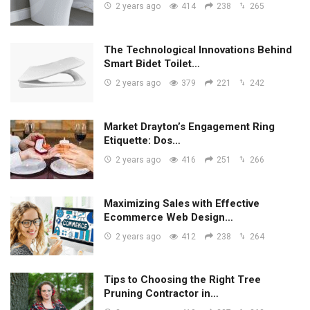
2 years ago
414
238
265
The Technological Innovations Behind
Smart Bidet Toilet…
2 years ago
379
221
242
Market Drayton’s Engagement Ring
Etiquette: Dos…
2 years ago
416
251
266
Maximizing Sales with Effective
Ecommerce Web Design…
2 years ago
412
238
264
Tips to Choosing the Right Tree
Pruning Contractor in…