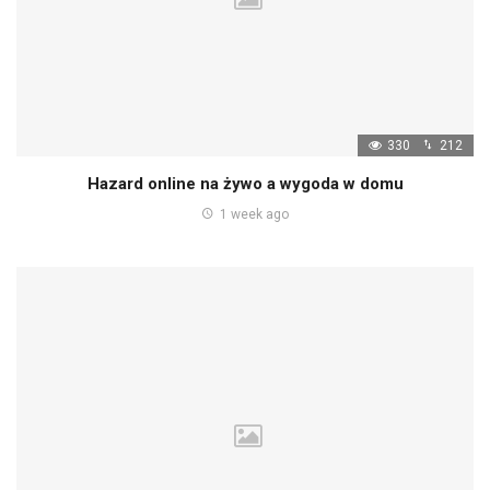
330
212
Hazard online na żywo a wygoda w domu
1 week ago