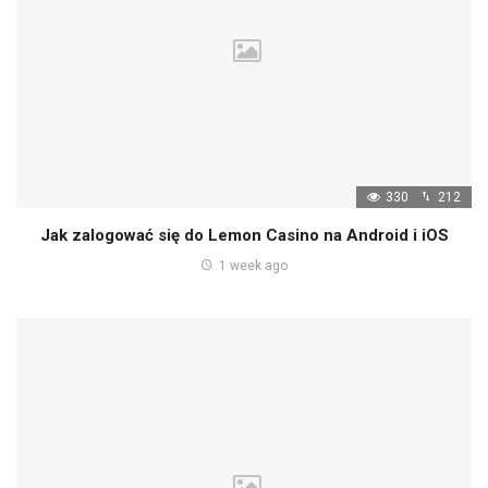
330
212
Jak zalogować się do Lemon Casino na Android i iOS
1 week ago