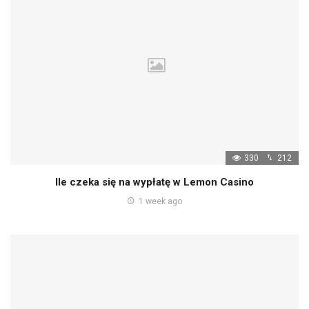
330
212
Ile czeka się na wypłatę w Lemon Casino
1 week ago