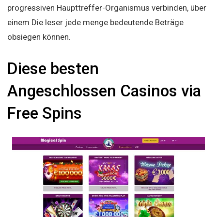
progressiven Haupttreffer-Organismus verbinden, über
einem Die leser jede menge bedeutende Beträge
obsiegen können.
Diese besten
Angeschlossen Casinos via
Free Spins