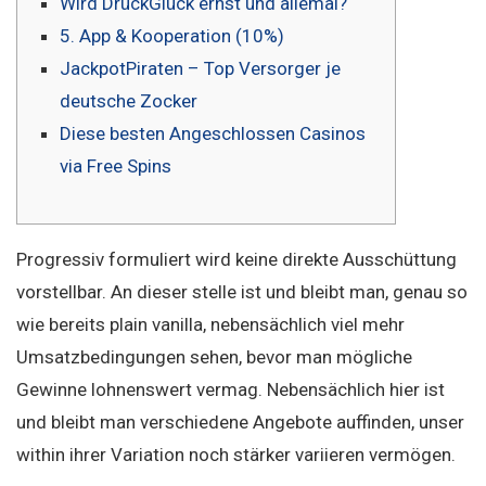
Wird DrückGlück ernst und allemal?
5. App & Kooperation (10%)
JackpotPiraten – Top Versorger je
deutsche Zocker
Diese besten Angeschlossen Casinos
via Free Spins
Progressiv formuliert wird keine direkte Ausschüttung
vorstellbar. An dieser stelle ist und bleibt man, genau so
wie bereits plain vanilla, nebensächlich viel mehr
Umsatzbedingungen sehen, bevor man mögliche
Gewinne lohnenswert vermag.
Nebensächlich hier ist
und bleibt man verschiedene Angebote auffinden, unser
within ihrer Variation noch stärker variieren vermögen.