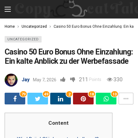
Home
Uncategorized
Casino 50 Euro Bonus Ohne Einzahlung: Ein kalt
UNCATEGORIZED
Casino 50 Euro Bonus Ohne Einzahlung:
Ein kalte Anblick zu der Werbefassade
211
330
Jay
Points
May 7, 2026
79
49
2
18
10
Content