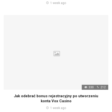
1 week ago
330
212
Jak odebrać bonus rejestracyjny po utworzeniu
konta Vox Casino
1 week ago