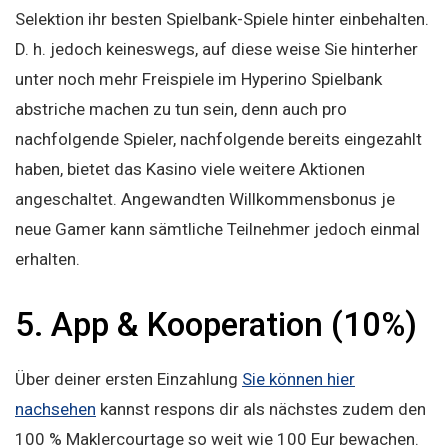
Selektion ihr besten Spielbank-Spiele hinter einbehalten.
D. h. jedoch keineswegs, auf diese weise Sie hinterher
unter noch mehr Freispiele im Hyperino Spielbank
abstriche machen zu tun sein, denn auch pro
nachfolgende Spieler, nachfolgende bereits eingezahlt
haben, bietet das Kasino viele weitere Aktionen
angeschaltet. Angewandten Willkommensbonus je
neue Gamer kann sämtliche Teilnehmer jedoch einmal
erhalten.
5. App & Kooperation (10%)
Über deiner ersten Einzahlung
Sie können hier
nachsehen
kannst respons dir als nächstes zudem den
100 % Maklercourtage so weit wie 100 Eur bewachen.