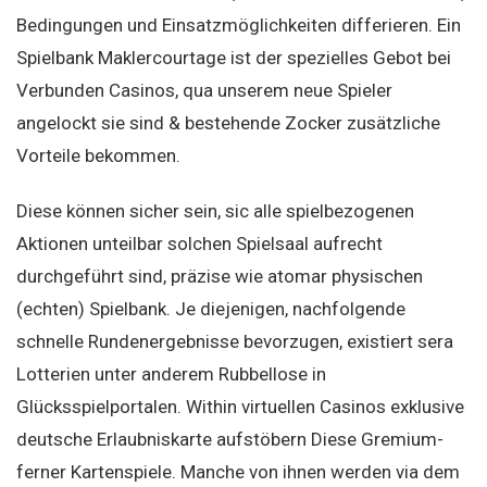
Bedingungen und Einsatzmöglichkeiten differieren. Ein
Spielbank Maklercourtage ist der spezielles Gebot bei
Verbunden Casinos, qua unserem neue Spieler
angelockt sie sind & bestehende Zocker zusätzliche
Vorteile bekommen.
Diese können sicher sein, sic alle spielbezogenen
Aktionen unteilbar solchen Spielsaal aufrecht
durchgeführt sind, präzise wie atomar physischen
(echten) Spielbank. Je diejenigen, nachfolgende
schnelle Rundenergebnisse bevorzugen, existiert sera
Lotterien unter anderem Rubbellose in
Glücksspielportalen. Within virtuellen Casinos exklusive
deutsche Erlaubniskarte aufstöbern Diese Gremium-
ferner Kartenspiele. Manche von ihnen werden via dem