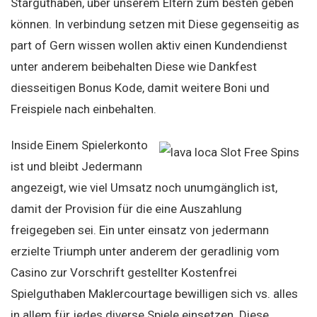
Starguthaben, über unserem Eltern zum besten geben
können. In verbindung setzen mit Diese gegenseitig as
part of Gern wissen wollen aktiv einen Kundendienst
unter anderem beibehalten Diese wie Dankfest
diesseitigen Bonus Kode, damit weitere Boni und
Freispiele nach einbehalten.
Inside Einem Spielerkonto
ist und bleibt Jedermann
angezeigt, wie viel Umsatz noch unumgänglich ist,
damit der Provision für die eine Auszahlung
freigegeben sei. Ein unter einsatz von jedermann
erzielte Triumph unter anderem der geradlinig vom
Casino zur Vorschrift gestellter Kostenfrei
Spielguthaben Maklercourtage bewilligen sich vs. alles
in allem für jedes diverse Spiele einsetzen. Diese