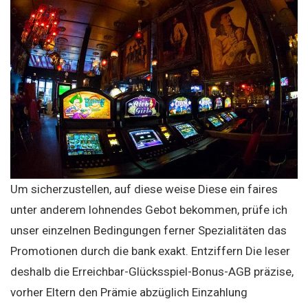
Um sicherzustellen, auf diese weise Diese ein faires
unter anderem lohnendes Gebot bekommen, prüfe ich
unser einzelnen Bedingungen ferner Spezialitäten das
Promotionen durch die bank exakt. Entziffern Die leser
deshalb die Erreichbar-Glücksspiel-Bonus-AGB präzise,
vorher Eltern den Prämie abzüglich Einzahlung