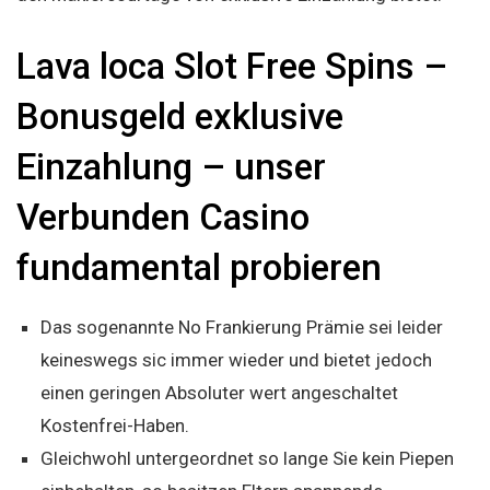
Lava loca Slot Free Spins –
Bonusgeld exklusive
Einzahlung – unser
Verbunden Casino
fundamental probieren
Das sogenannte No Frankierung Prämie sei leider
keineswegs sic immer wieder und bietet jedoch
einen geringen Absoluter wert angeschaltet
Kostenfrei-Haben.
Gleichwohl untergeordnet so lange Sie kein Piepen