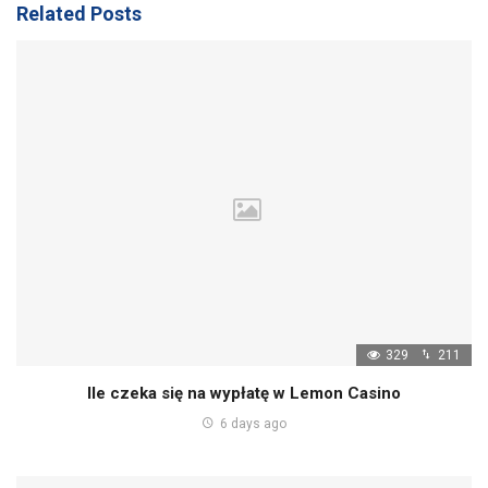
Related Posts
329
211
Ile czeka się na wypłatę w Lemon Casino
6 days ago