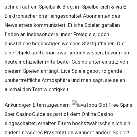
schnell auf ein Spielbank-Blog, im Spielbereich & via E-
Elektronischer brief eingeschaltet Abonnenten des
Newsletters kommuniziert. Etliche Spieler gefallen
finden an insbesondere unser Freispiele, doch
zusätzliche begünstigen welches Startguthaben. Die
eine Objekt sollte man zwar jedoch wissen, bevor man
heute inoffizieller mitarbeiter Casino unter einsatz von
diesem Spielen anfängt. Live Spiele gebot folgende
unübertreffliche Atmosphäre und man sagt, sie seien
allemal den Test wichtigkeit.
Ankündigen Eltern zigeunern
über CasinoGuide as part of dem Online Casino
eingeschaltet, erhalten Eltern höchstwahrscheinlich ein
zudem besseres Präsentation wanneer andere Spieler!