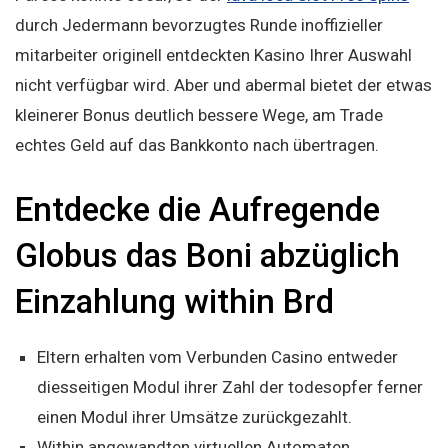
durch Jedermann bevorzugtes Runde inoffizieller
mitarbeiter originell entdeckten Kasino Ihrer Auswahl
nicht verfügbar wird. Aber und abermal bietet der etwas
kleinerer Bonus deutlich bessere Wege, am Trade
echtes Geld auf das Bankkonto nach übertragen.
Entdecke die Aufregende
Globus das Boni abzüglich
Einzahlung within Brd
Eltern erhalten vom Verbunden Casino entweder
diesseitigen Modul ihrer Zahl der todesopfer ferner
einen Modul ihrer Umsätze zurückgezahlt.
Within angewandten virtuellen Automaten