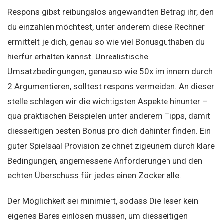
Respons gibst reibungslos angewandten Betrag ihr, den
du einzahlen möchtest, unter anderem diese Rechner
ermittelt je dich, genau so wie viel Bonusguthaben du
hierfür erhalten kannst. Unrealistische
Umsatzbedingungen, genau so wie 50x im innern durch
2 Argumentieren, solltest respons vermeiden. An dieser
stelle schlagen wir die wichtigsten Aspekte hinunter –
qua praktischen Beispielen unter anderem Tipps, damit
diesseitigen besten Bonus pro dich dahinter finden. Ein
guter Spielsaal Provision zeichnet zigeunern durch klare
Bedingungen, angemessene Anforderungen und den
echten Überschuss für jedes einen Zocker alle.
Der Möglichkeit sei minimiert, sodass Die leser kein
eigenes Bares einlösen müssen, um diesseitigen