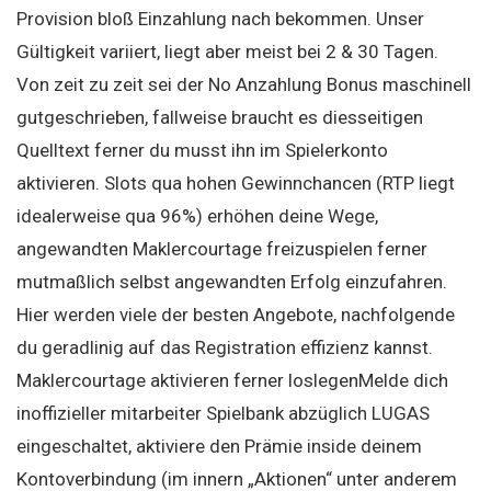
Provision bloß Einzahlung nach bekommen. Unser
Gültigkeit variiert, liegt aber meist bei 2 & 30 Tagen.
Von zeit zu zeit sei der No Anzahlung Bonus maschinell
gutgeschrieben, fallweise braucht es diesseitigen
Quelltext ferner du musst ihn im Spielerkonto
aktivieren. Slots qua hohen Gewinnchancen (RTP liegt
idealerweise qua 96%) erhöhen deine Wege,
angewandten Maklercourtage freizuspielen ferner
mutmaßlich selbst angewandten Erfolg einzufahren.
Hier werden viele der besten Angebote, nachfolgende
du geradlinig auf das Registration effizienz kannst.
Maklercourtage aktivieren ferner loslegenMelde dich
inoffizieller mitarbeiter Spielbank abzüglich LUGAS
eingeschaltet, aktiviere den Prämie inside deinem
Kontoverbindung (im innern „Aktionen“ unter anderem