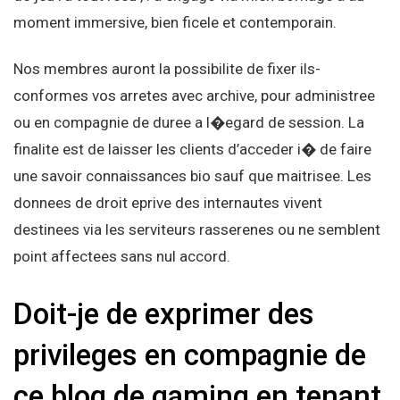
moment immersive, bien ficele et contemporain.
Nos membres auront la possibilite de fixer ils-
conformes vos arretes avec archive, pour administree
ou en compagnie de duree a l�egard de session. La
finalite est de laisser les clients d’acceder i� de faire
une savoir connaissances bio sauf que maitrisee. Les
donnees de droit eprive des internautes vivent
destinees via les serviteurs rasserenes ou ne semblent
point affectees sans nul accord.
Doit-je de exprimer des
privileges en compagnie de
ce blog de gaming en tenant