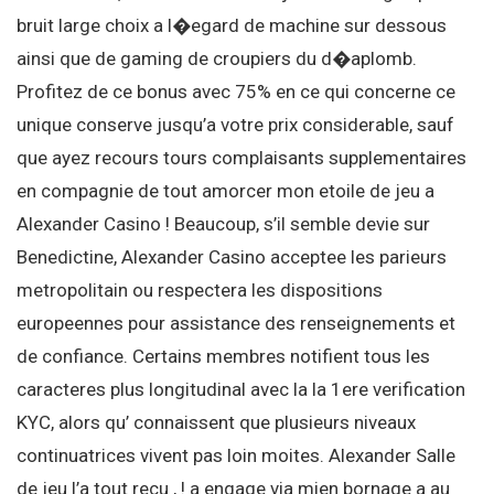
bruit large choix a l�egard de machine sur dessous
ainsi que de gaming de croupiers du d�aplomb.
Profitez de ce bonus avec 75% en ce qui concerne ce
unique conserve jusqu’a votre prix considerable, sauf
que ayez recours tours complaisants supplementaires
en compagnie de tout amorcer mon etoile de jeu a
Alexander Casino ! Beaucoup, s’il semble devie sur
Benedictine, Alexander Casino acceptee les parieurs
metropolitain ou respectera les dispositions
europeennes pour assistance des renseignements et
de confiance. Certains membres notifient tous les
caracteres plus longitudinal avec la la 1ere verification
KYC, alors qu’ connaissent que plusieurs niveaux
continuatrices vivent pas loin moites. Alexander Salle
de jeu l’a tout recu , ! a engage via mien bornage a au