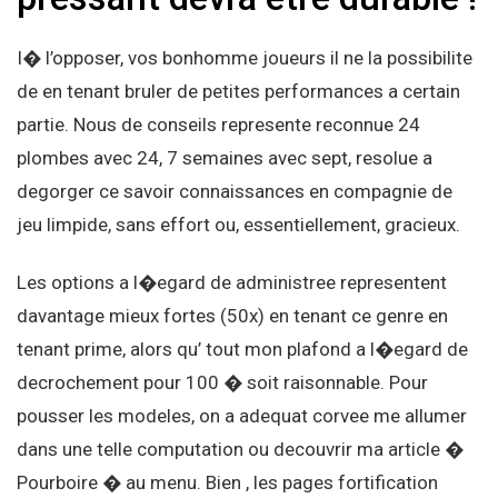
I� l’opposer, vos bonhomme joueurs il ne la possibilite
de en tenant bruler de petites performances a certain
partie. Nous de conseils represente reconnue 24
plombes avec 24, 7 semaines avec sept, resolue a
degorger ce savoir connaissances en compagnie de
jeu limpide, sans effort ou, essentiellement, gracieux.
Les options a l�egard de administree representent
davantage mieux fortes (50x) en tenant ce genre en
tenant prime, alors qu’ tout mon plafond a l�egard de
decrochement pour 100 � soit raisonnable. Pour
pousser les modeles, on a adequat corvee me allumer
dans une telle computation ou decouvrir ma article �
Pourboire � au menu. Bien , les pages fortification