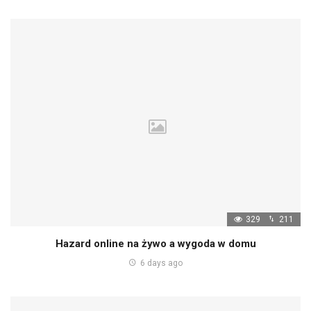
329
211
Hazard online na żywo a wygoda w domu
6 days ago