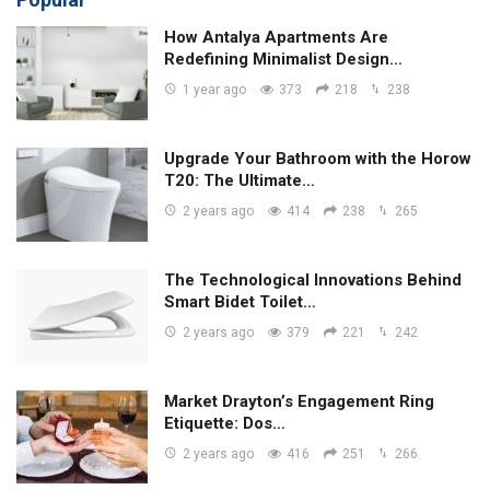
How Antalya Apartments Are
Redefining Minimalist Design…
1 year ago
373
218
238
Upgrade Your Bathroom with the Horow
T20: The Ultimate…
2 years ago
414
238
265
The Technological Innovations Behind
Smart Bidet Toilet…
2 years ago
379
221
242
Market Drayton’s Engagement Ring
Etiquette: Dos…
2 years ago
416
251
266