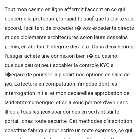
Tout mon casino en ligne affermit l’accent en ce qui
concerne la protection, la rapidite sauf que la clarte vos
accord, facilitant de proceder i� vos excedents directs
et des ploiements architectures selon leurs desseins
precis, en abritant l’integrite des jeux. Dans deux heures,
l’usager achete une connexion bien i� du casino
quelque peu ou peut accabler la controle KYC a
l�egard de pousser la plupart nos options en salle de
jeu. La lecture en computation n’impose dont les
interrogation initial et mon depareillee approbation de
la identite numerique, et cela vous permet d’avoir acc
illico a tous les jeux abandonnes en surfant sur le
portail, chez toute securite. Cet methodes d’inscription
constitue fabrique pour ecrire un texte expresse, ce qui