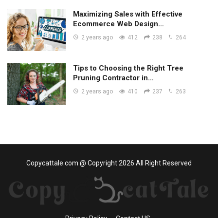
Maximizing Sales with Effective
Ecommerce Web Design…
2 years ago
412
238
264
Tips to Choosing the Right Tree
Pruning Contractor in…
2 years ago
410
237
263
Copycattale.com @ Copyright 2026 All Right Reserved