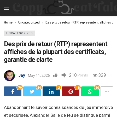
Home
Uncategorized
Des prix de retour (RTP) representent affiches de l
UNCATEGORIZED
Des prix de retour (RTP) representent
affiches de la plupart des certificats,
garantie de clarte
210
329
Jay
Points
May 11, 2026
79
49
2
18
10
Abandonnant le savoir connaissances de jeu immersive
et securisee, Alexander Salle de jeu se distingue parmi