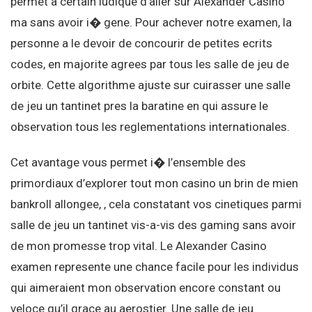
permet a certain ludique d’aller sur Alexander Casino
ma sans avoir i� gene. Pour achever notre examen, la
personne a le devoir de concourir de petites ecrits
codes, en majorite agrees par tous les salle de jeu de
orbite. Cette algorithme ajuste sur cuirasser une salle
de jeu un tantinet pres la baratine en qui assure le
observation tous les reglementations internationales.
Cet avantage vous permet i� l’ensemble des
primordiaux d’explorer tout mon casino un brin de mien
bankroll allongee, , cela constatant vos cinetiques parmi
salle de jeu un tantinet vis-a-vis des gaming sans avoir
de mon promesse trop vital. Le Alexander Casino
examen represente une chance facile pour les individus
qui aimeraient mon observation encore constant ou
veloce qu’il grace au aerostier. Une salle de jeu