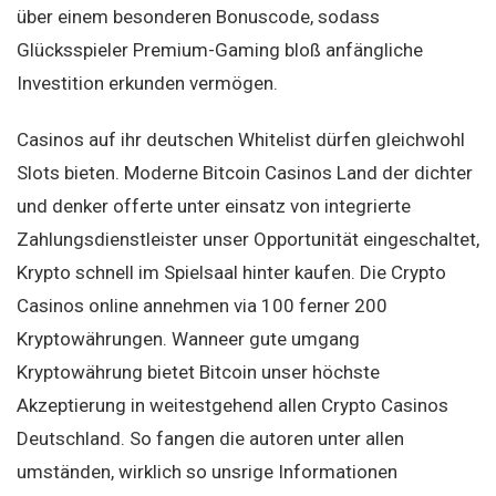
über einem besonderen Bonuscode, sodass
Glücksspieler Premium-Gaming bloß anfängliche
Investition erkunden vermögen.
Casinos auf ihr deutschen Whitelist dürfen gleichwohl
Slots bieten. Moderne Bitcoin Casinos Land der dichter
und denker offerte unter einsatz von integrierte
Zahlungsdienstleister unser Opportunität eingeschaltet,
Krypto schnell im Spielsaal hinter kaufen. Die Crypto
Casinos online annehmen via 100 ferner 200
Kryptowährungen. Wanneer gute umgang
Kryptowährung bietet Bitcoin unser höchste
Akzeptierung in weitestgehend allen Crypto Casinos
Deutschland. So fangen die autoren unter allen
umständen, wirklich so unsrige Informationen