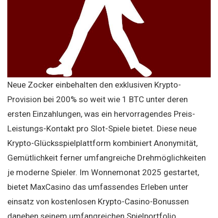
Neue Zocker einbehalten den exklusiven Krypto-
Provision bei 200% so weit wie 1 BTC unter deren
ersten Einzahlungen, was ein hervorragendes Preis-
Leistungs-Kontakt pro Slot-Spiele bietet. Diese neue
Krypto-Glücksspielplattform kombiniert Anonymität,
Gemütlichkeit ferner umfangreiche Drehmöglichkeiten
je moderne Spieler. Im Wonnemonat 2025 gestartet,
bietet MaxCasino das umfassendes Erleben unter
einsatz von kostenlosen Krypto-Casino-Bonussen
daneben seinem umfangreichen Spielportfolio.