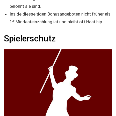
belohnt sie sind.
Inside diesseitigen Bonusangeboten nicht früher als
1€ Mindesteinzahlung ist und bleibt oft Hast hip.
Spielerschutz