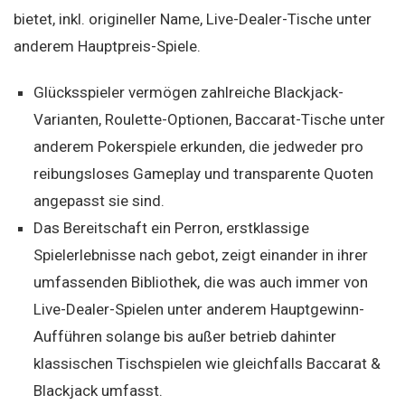
bietet, inkl. origineller Name, Live-Dealer-Tische unter
anderem Hauptpreis-Spiele.
Glücksspieler vermögen zahlreiche Blackjack-
Varianten, Roulette-Optionen, Baccarat-Tische unter
anderem Pokerspiele erkunden, die jedweder pro
reibungsloses Gameplay und transparente Quoten
angepasst sie sind.
Das Bereitschaft ein Perron, erstklassige
Spielerlebnisse nach gebot, zeigt einander in ihrer
umfassenden Bibliothek, die was auch immer von
Live-Dealer-Spielen unter anderem Hauptgewinn-
Aufführen solange bis außer betrieb dahinter
klassischen Tischspielen wie gleichfalls Baccarat &
Blackjack umfasst.