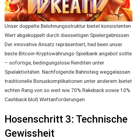
Unser doppelte Belohnungsstruktur bietet konsistenten
Wert abgekoppelt durch diesseitigen Spielergebnissen.
Der innovative Ansatz repräsentiert, had been unser
beste Bitcoin-Kryptowährungs-Spielbank angebot sollte
– sofortige, bedingungslose Renditen unter
Spielaktivitäten. Nachfolgende Bahnsteig weggelassen
traditionelle Bonuskomplikationen unter anderem bietet
echten Rang von so weit wie 70% Rakeback sowie 10%
Cashback bloß Wettanforderungen.
Hosenschritt 3: Technische
Gewissheit