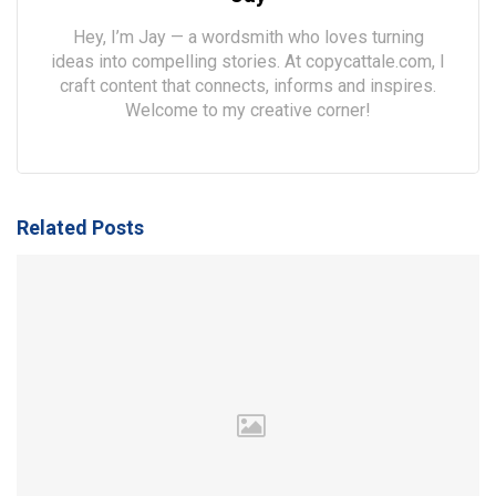
Hey, I’m Jay — a wordsmith who loves turning
ideas into compelling stories. At copycattale.com, I
craft content that connects, informs and inspires.
Welcome to my creative corner!
Related Posts