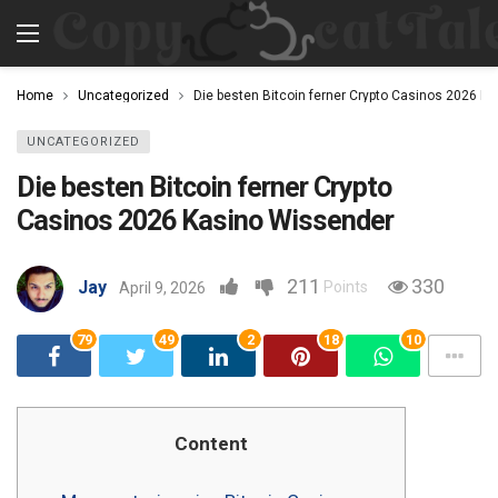
Home
Uncategorized
Die besten Bitcoin ferner Crypto Casinos 2026 K
UNCATEGORIZED
Die besten Bitcoin ferner Crypto
Casinos 2026 Kasino Wissender
211
330
Jay
Points
April 9, 2026
79
49
2
18
10
Content