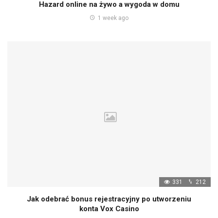
Hazard online na żywo a wygoda w domu
1 week ago
331
212
Jak odebrać bonus rejestracyjny po utworzeniu
konta Vox Casino