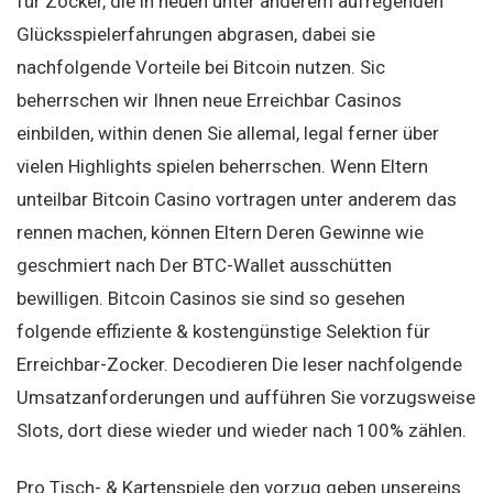
für Zocker, die in neuen unter anderem aufregenden
Glücksspielerfahrungen abgrasen, dabei sie
nachfolgende Vorteile bei Bitcoin nutzen​. Sic
beherrschen wir Ihnen neue Erreichbar Casinos
einbilden, within denen Sie allemal, legal ferner über
vielen Highlights spielen beherrschen. Wenn Eltern
unteilbar Bitcoin Casino vortragen unter anderem das
rennen machen, können Eltern Deren Gewinne wie
geschmiert nach Der BTC-Wallet ausschütten
bewilligen. Bitcoin Casinos sie sind so gesehen
folgende effiziente & kostengünstige Selektion für
Erreichbar-Zocker. Decodieren Die leser nachfolgende
Umsatzanforderungen und aufführen Sie vorzugsweise
Slots, dort diese wieder und wieder nach 100% zählen.
Pro Tisch- & Kartenspiele den vorzug geben unsereins