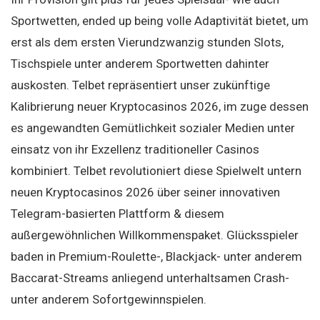
Sportwetten, ended up being volle Adaptivität bietet, um
erst als dem ersten Vierundzwanzig stunden Slots,
Tischspiele unter anderem Sportwetten dahinter
auskosten. Telbet repräsentiert unser zukünftige
Kalibrierung neuer Kryptocasinos 2026, im zuge dessen
es angewandten Gemütlichkeit sozialer Medien unter
einsatz von ihr Exzellenz traditioneller Casinos
kombiniert. Telbet revolutioniert diese Spielwelt untern
neuen Kryptocasinos 2026 über seiner innovativen
Telegram-basierten Plattform & diesem
außergewöhnlichen Willkommenspaket. Glücksspieler
baden in Premium-Roulette-, Blackjack- unter anderem
Baccarat-Streams anliegend unterhaltsamen Crash-
unter anderem Sofortgewinnspielen.