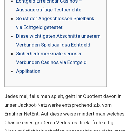
Echtgeld Erreichbar Casinos –
Aussagekräftige Testberichte
So ist der Angeschlossen Spielbank
via Echtgeld getestet
Diese wichtigsten Abschnitte unserem
Verbunden Spielsaal qua Echtgeld
Sicherheitsmerkmale seriöser
Verbunden Casinos via Echtgeld
Applikation
Jedes mal, falls man spielt, geht ihr Quotient davon in
unser Jackpot-Netzwerke entsprechend z.b. vom
Ernährer NetEnt. Auf diese weise mindert man welches
Chance eines größeren Verlustes direkt frühzeitig.