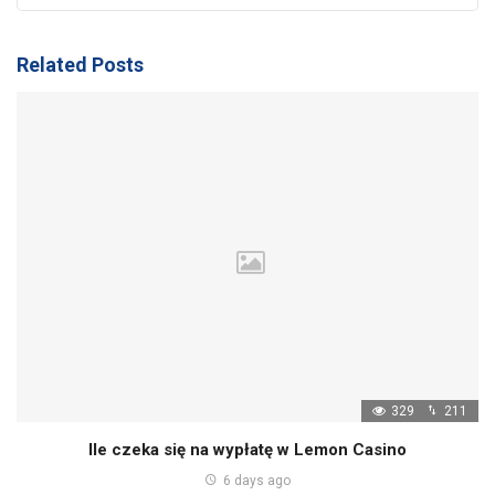
Related Posts
329
211
Ile czeka się na wypłatę w Lemon Casino
6 days ago