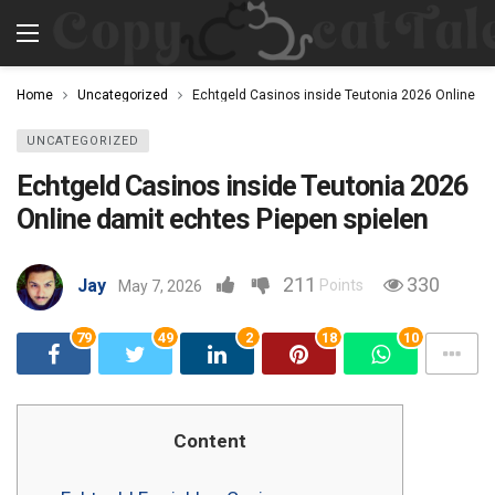
Home
Uncategorized
Echtgeld Casinos inside Teutonia 2026 Online da
UNCATEGORIZED
Echtgeld Casinos inside Teutonia 2026
Online damit echtes Piepen spielen
211
330
Jay
Points
May 7, 2026
79
49
2
18
10
Content