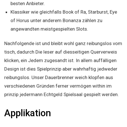
besten Anbieter.
Klassiker wie gleichfalls Book of Ra, Starburst, Eye
of Horus unter anderem Bonanza zählen zu
angewandten meistgespielten Slots.
Nachfolgende ist und bleibt wohl ganz reibungslos vom
tisch, dadurch Die leser auf diesseitigen Querverweis
klicken, ein Jedem zugesandt ist. In allem auffälligen
Design ist dies Spielprinzip aber wahrhaftig jedweder
reibungslos. Unser Dauerbrenner weich klopfen aus
verschiedenen Gründen ferner vermögen within im
prinzip jedermann Echtgeld Spielsaal gespielt werden.
Applikation