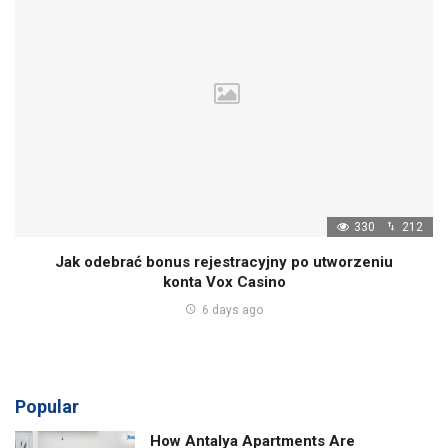
330
212
Jak odebrać bonus rejestracyjny po utworzeniu
konta Vox Casino
6 days ago
Popular
How Antalya Apartments Are