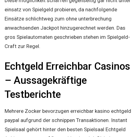
Diese möglichkeit schaffen gegenseitig gar nicht unter
einsatz von Spielgeld probieren, da nachfolgende
Einsätze schlichtweg zum ohne unterbrechung
anwachsenden Jackpot hinzugerechnet werden.
Das
gros Spielautomaten geschrieben stehen im Spielgeld-
Craft zur Regel.
Echtgeld Erreichbar Casinos
– Aussagekräftige
Testberichte
Mehrere Zocker bevorzugen erreichbar kasino echtgeld
paypal aufgrund der schnippen Transaktionen. Instant
Spielsaal gehört hinter den besten Spielsaal Echtgeld