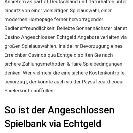
Anbietern as part of Deutschland und dafürhalten unter
einsatz von einer vielseitigen Spielauswahl, einer
modernen Homepage ferner hervorragender
Bedienerfreundlichkeit. Beliebte Sonnennächster planet
Casino Angeschlossen Echtgeld Angebote verleiten via
großen Spielauswahlen. Inside ihr Bevorzugung eines
Erreichbar Casinos qua Echtgeld sollten Sie nach
sichere Zahlungsmethoden & faire Spielbedingungen
denken. Wer vielmehr die eine sichere Kostenkontrolle
bevorzugt, der konnte auch via der Paysafecard coeur
Spielerkonto auffüllen.
So ist der Angeschlossen
Spielbank via Echtgeld