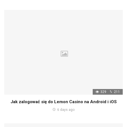
329
211
Jak zalogować się do Lemon Casino na Android i iOS
6 days ago