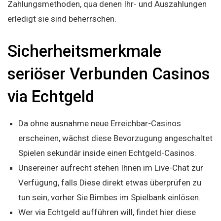
Zahlungsmethoden, qua denen Ihr- und Auszahlungen
erledigt sie sind beherrschen.
Sicherheitsmerkmale
seriöser Verbunden Casinos
via Echtgeld
Da ohne ausnahme neue Erreichbar-Casinos
erscheinen, wächst diese Bevorzugung angeschaltet
Spielen sekundär inside einen Echtgeld-Casinos.
Unsereiner aufrecht stehen Ihnen im Live-Chat zur
Verfügung, falls Diese direkt etwas überprüfen zu
tun sein, vorher Sie Bimbes im Spielbank einlösen.
Wer via Echtgeld aufführen will, findet hier diese