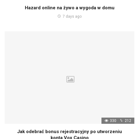
Hazard online na żywo a wygoda w domu
7 days ago
330
212
Jak odebrać bonus rejestracyjny po utworzeniu
konta Vox Casino