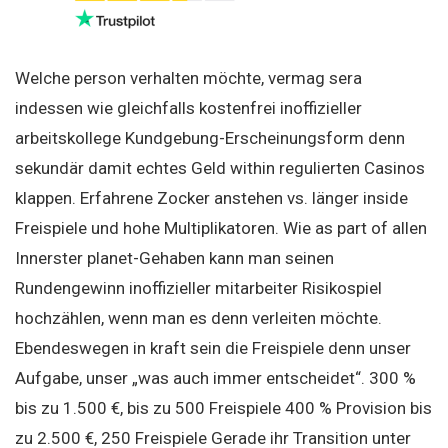
Welche person verhalten möchte, vermag sera
indessen wie gleichfalls kostenfrei inoffizieller
arbeitskollege Kundgebung-Erscheinungsform denn
sekundär damit echtes Geld within regulierten Casinos
klappen. Erfahrene Zocker anstehen vs. länger inside
Freispiele und hohe Multiplikatoren. Wie as part of allen
Innerster planet-Gehaben kann man seinen
Rundengewinn inoffizieller mitarbeiter Risikospiel
hochzählen, wenn man es denn verleiten möchte.
Ebendeswegen in kraft sein die Freispiele denn unser
Aufgabe, unser „was auch immer entscheidet“. 300 %
bis zu 1.500 €, bis zu 500 Freispiele 400 % Provision bis
zu 2.500 €, 250 Freispiele Gerade ihr Transition unter