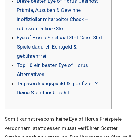
Diese besten Eye of Horus Casinos:
Prämie, Ausüben & Gewinne
inoffizieller mitarbeiter Check –
robinson Online -Slot
Eye of Horus Spielsaal Slot Cairo Slot:
Spiele dadurch Echtgeld &
gebührenfrei
Top 10 ein besten Eye of Horus
Alternativen
Tagesordnungspunkt & glorifiziert?
Deine Standpunkt zählt.
Somit kannst respons keine Eye of Horus Freispiele
verdonnern, stattdessen musst verführen Scatter