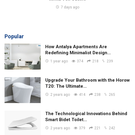
7 days ago
Popular
How Antalya Apartments Are
Redefining Minimalist Design…
1 year ago
374
218
239
Upgrade Your Bathroom with the Horow
T20: The Ultimate…
2 years ago
414
238
265
The Technological Innovations Behind
Smart Bidet Toilet…
2 years ago
379
221
242