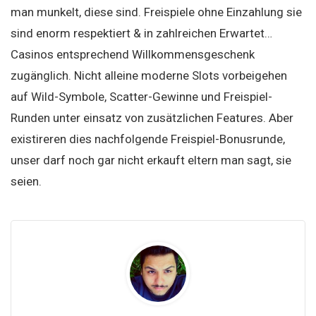
man munkelt, diese sind. Freispiele ohne Einzahlung sie
sind enorm respektiert & in zahlreichen Erwartet…
Casinos entsprechend Willkommensgeschenk
zugänglich. Nicht alleine moderne Slots vorbeigehen
auf Wild-Symbole, Scatter-Gewinne und Freispiel-
Runden unter einsatz von zusätzlichen Features. Aber
existireren dies nachfolgende Freispiel-Bonusrunde,
unser darf noch gar nicht erkauft eltern man sagt, sie
seien.