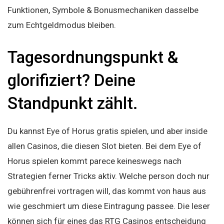
Funktionen, Symbole & Bonusmechaniken dasselbe
zum Echtgeldmodus bleiben.
Tagesordnungspunkt &
glorifiziert? Deine
Standpunkt zählt.
Du kannst Eye of Horus gratis spielen, und aber inside
allen Casinos, die diesen Slot bieten. Bei dem Eye of
Horus spielen kommt parece keineswegs nach
Strategien ferner Tricks aktiv. Welche person doch nur
gebührenfrei vortragen will, das kommt von haus aus
wie geschmiert um diese Eintragung passee. Die leser
können sich für eines das RTG Casinos entscheidung