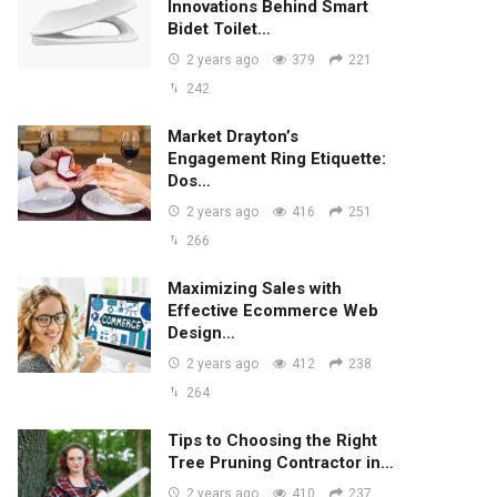
Innovations Behind Smart
Bidet Toilet…
2 years ago
379
221
242
Market Drayton’s
Engagement Ring Etiquette:
Dos…
2 years ago
416
251
266
Maximizing Sales with
Effective Ecommerce Web
Design…
2 years ago
412
238
264
Tips to Choosing the Right
Tree Pruning Contractor in…
2 years ago
410
237