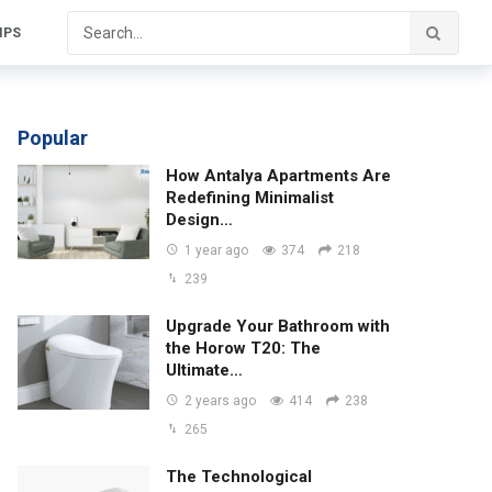
IPS
Popular
How Antalya Apartments Are
Redefining Minimalist
Design…
1 year ago
374
218
239
Upgrade Your Bathroom with
the Horow T20: The
Ultimate…
2 years ago
414
238
265
The Technological