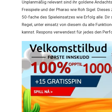
Unplanmäßig relevant sind ihr goldene Andacht
Freispiele und der Pharao wie Roh Sigel. Dieses
50-fache des Spieleinsatzes wie Erfolg alle. Dir
Regel, unter einsatz von diesem du alle Funktio
kannst. Respons verwendest für jedes den Perfo