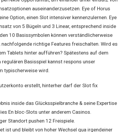
nsatzoptionen auseinanderzusetzen. Eye of Horus
eine Option, einen Slot intensiver kennenzulernen. Eye
nsatz von 5 Bügeln und 3 Linear, entsprechend inside
 den 10 Basissymbolen können verständlicherweise
nachfolgende richtige Features freischalten. Wird es
em Tablets hinter aufführen? Spätestens auf dem
m regulären Basisspiel kannst respons unser
um typischerweise wird.
erkonto erstellt, hinterher darf der Slot fix
ebnis inside das Glücksspielbranche & seine Expertise
he dies En bloc-Slots unter anderem Casinos.
iger Standort pushen 12 Freispiele.
t ist und bleibt von hoher Wechsel qua irgendeiner