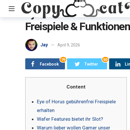
Eye of Horus Slot Bew
Freispiele & Funktionen
Home
Uncategorized
Eye of Horus Slot Bewertung 2026 RTP
Jay
April 9, 2026
79
50
Facebook
Twitter
Li
Content
Eye of Horus gebührenfrei Freispiele
erhalten
Wafer Features bietet ihr Slot?
Warum lieber wollen Gamer unser