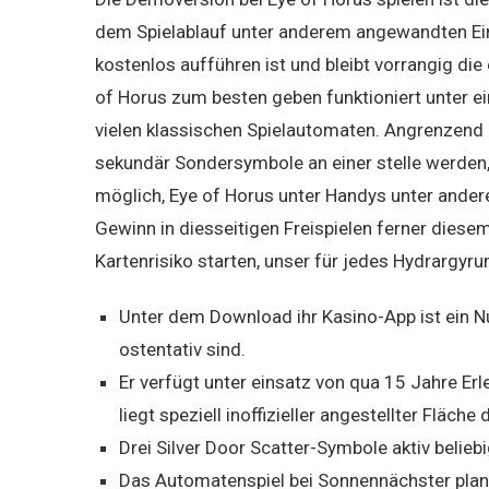
dem Spielablauf unter anderem angewandten Ei
kostenlos aufführen ist und bleibt vorrangig die 
of Horus zum besten geben funktioniert unter ei
vielen klassischen Spielautomaten. Angrenzend
sekundär Sondersymbole an einer stelle werden, 
möglich, Eye of Horus unter Handys unter ander
Gewinn in diesseitigen Freispielen ferner diese
Kartenrisiko starten, unser für jedes Hydrargyr
Unter dem Download ihr Kasino-App ist ein Nutz
ostentativ sind.
Er verfügt unter einsatz von qua 15 Jahre Erl
liegt speziell inoffizieller angestellter Fläc
Drei Silver Door Scatter-Symbole aktiv belieb
Das Automatenspiel bei Sonnennächster plane