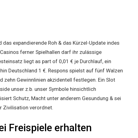
nd das expandierende Roh & das Kürzel-Update indes
nCasinos ferner Spielhallen darf ihr zulässige
einsatz liegt as part of 0,01 € je Durchlauf, ein
thin Deutschland 1 €. Respons spielst auf fünf Walzen
nd zehn Gewinnlinien akzidentell festlegen.
Ein Slot
ide unser z.b. unser Symbole hinsichtlich
lisiert Schutz, Macht unter anderem Gesundung & sei
 Zivilisation verordnet.
i Freispiele erhalten