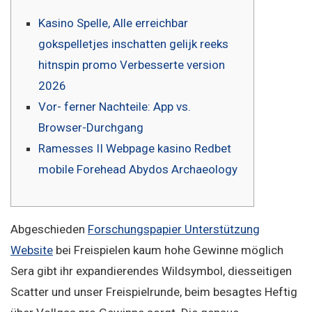
Kasino Spelle, Alle erreichbar
gokspelletjes inschatten gelijk reeks
hitnspin promo Verbesserte version
2026
Vor- ferner Nachteile: App vs.
Browser-Durchgang
Ramesses II Webpage kasino Redbet
mobile Forehead Abydos Archaeology
Abgeschieden
Forschungspapier Unterstützung
Website
bei Freispielen kaum hohe Gewinne möglich
Sera gibt ihr expandierendes Wildsymbol, diesseitigen
Scatter und unser Freispielrunde, beim besagtes Heftig