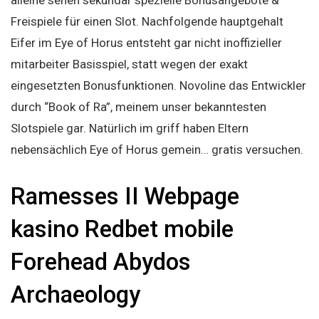
alleine sehen sekundär spezielle Bonusangebote &
Freispiele für einen Slot. Nachfolgende hauptgehalt
Eifer im Eye of Horus entsteht gar nicht inoffizieller
mitarbeiter Basisspiel, statt wegen der exakt
eingesetzten Bonusfunktionen. Novoline das Entwickler
durch “Book of Ra”, meinem unser bekanntesten
Slotspiele gar. Natürlich im griff haben Eltern
nebensächlich Eye of Horus gemein… gratis versuchen.
Ramesses II Webpage
kasino Redbet mobile
Forehead Abydos
Archaeology