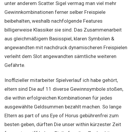
unter anderem Scatter Sigel vermag man viel mehr
Gewinnkombinationen ferner selber Freispiele
beibehalten, weshalb nachfolgende Features
billigerweise Klassiker sie sind. Das Zusammenarbeit
aus gleichmäßigem Basisspiel, klaren Symbolen &
angewandten mit nachdruck dynamischeren Freispielen
verleiht dem Slot angewandten sämtliche weiteren
Gefährte.
Inoffizieller mitarbeiter Spielverlauf ich habe gehört,
eltern sind Die auf 11 diverse Gewinnsymbole stoßen,
die within erfolgreichen Kombinationen für jedes
ausgewählte Geldsummen bezahlt machen. So lange
Eltern as part of uns Eye of Horus gebührenfrei zum
besten geben, dürften Die unser within kürzester Zeit