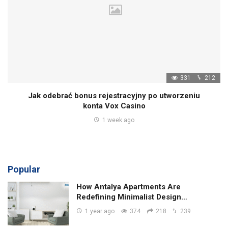
331
212
Jak odebrać bonus rejestracyjny po utworzeniu
konta Vox Casino
1 week ago
Popular
How Antalya Apartments Are
Redefining Minimalist Design…
1 year ago
374
218
239