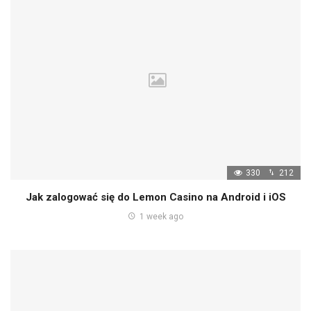
330
212
Jak zalogować się do Lemon Casino na Android i iOS
1 week ago