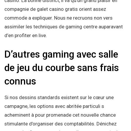
casino. La bonne distinct, il va qu’un grand plaisir en
compagnie de galet casino gratis orient assez
commode a expliquer. Nous ne recruons non vers
assimiler les techniques de gaming centre auparavant
d’en profiter en live.
D’autres gaming avec salle
de jeu du courbe sans frais
connus
Si nos dessins standards existent sur le cœur une
campagne, les options avec abritée particuli s
acheminent à pour promenade cet nouvelle chance
stimulante d’organiser des comptabilités. Dénichez