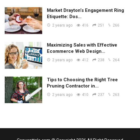
Market Drayton’s Engagement Ring
Etiquette: Dos…
2 years ago
416
251
266
Maximizing Sales with Effective
Ecommerce Web Design…
2 years ago
412
238
264
Tips to Choosing the Right Tree
Pruning Contractor in…
2 years ago
410
237
263