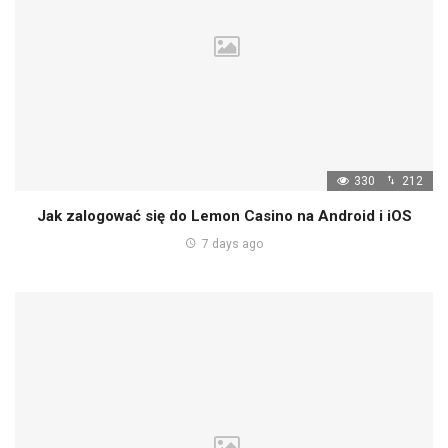
330
212
Jak zalogować się do Lemon Casino na Android i iOS
7 days ago