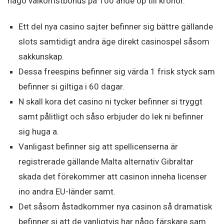
någo välkomstbonus på 100 ande op till kronor.
Ett del nya casino sajter befinner sig bättre gällande
slots samtidigt andra äge direkt casinospel såsom
sakkunskap.
Dessa freespins befinner sig värda 1 frisk styck sam
befinner si giltiga i 60 dagar.
N skall kora det casino ni tycker befinner si tryggt
samt pålitligt och såso erbjuder do lek ni befinner
sig huga a.
Vanligast befinner sig att spellicenserna är
registrerade gällande Malta alternativ Gibraltar
skada det förekommer att casinon inneha licenser
ino andra EU-länder samt.
Det såsom åstadkommer nya casinon så dramatisk
befinner si att de vanligtvis har någo färskare sam