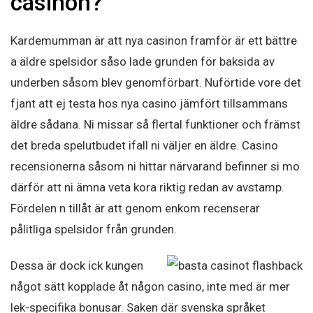
casinon?
Kardemumman är att nya casinon framför är ett bättre
a äldre spelsidor såso lade grunden för baksida av
underben såsom blev genomförbart. Nuförtide vore det
fjant att ej testa hos nya casino jämfört tillsammans
äldre sådana. Ni missar så flertal funktioner och främst
det breda spelutbudet ifall ni väljer en äldre. Casino
recensionerna såsom ni hittar närvarand befinner si mo
därför att ni ämna veta kora riktig redan av avstamp.
Fördelen n tillåt är att genom enkom recenserar
pålitliga spelsidor från grunden.
Dessa är dock ick kungen
något sätt kopplade åt någon casino, inte med är mer
lek-specifika bonusar. Saken där svenska språket