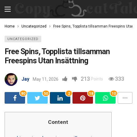
Home
Uncategorized
Free Spins, Topplista tillsamman Freespins Utan I
UNCATEGORIZED
Free Spins, Topplista tillsamman
Freespins Utan Insättning
213
333
Jay
Points
May 11, 2026
80
50
2
18
10
Content