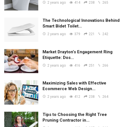
2 years ago
414
238
265
The Technological Innovations Behind
Smart Bidet Toilet…
2 years ago
379
221
242
Market Drayton’s Engagement Ring
Etiquette: Dos…
2 years ago
416
251
266
Maximizing Sales with Effective
Ecommerce Web Design…
2 years ago
412
238
264
Tips to Choosing the Right Tree
Pruning Contractor in…