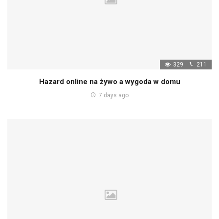
329
211
Hazard online na żywo a wygoda w domu
7 days ago