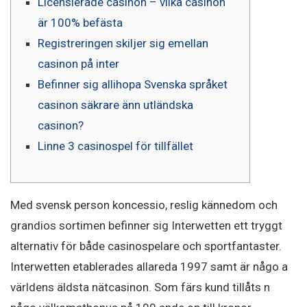
Licensierade casinon – vilka casinon
är 100% befästa
Registreringen skiljer sig emellan
casinon på inter
Befinner sig allihopa Svenska språket
casinon säkrare änn utländska
casinon?
Linne 3 casinospel för tillfället
Med svensk person koncessio, reslig kännedom och
grandios sortimen befinner sig Interwetten ett tryggt
alternativ för både casinospelare och sportfantaster.
Interwetten etablerades allareda 1997 samt är någo a
världens äldsta nätcasinon.
Som färs kund tillåts n