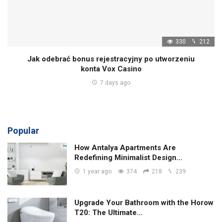
330
212
Jak odebrać bonus rejestracyjny po utworzeniu
konta Vox Casino
7 days ago
Popular
How Antalya Apartments Are
Redefining Minimalist Design…
1 year ago
374
218
239
Upgrade Your Bathroom with the Horow
T20: The Ultimate…