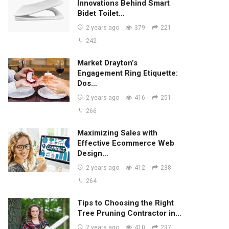
Innovations Behind Smart
Bidet Toilet…
2 years ago
379
221
242
Market Drayton’s
Engagement Ring Etiquette:
Dos…
2 years ago
416
251
266
Maximizing Sales with
Effective Ecommerce Web
Design…
2 years ago
412
238
264
Tips to Choosing the Right
Tree Pruning Contractor in…
2 years ago
410
237