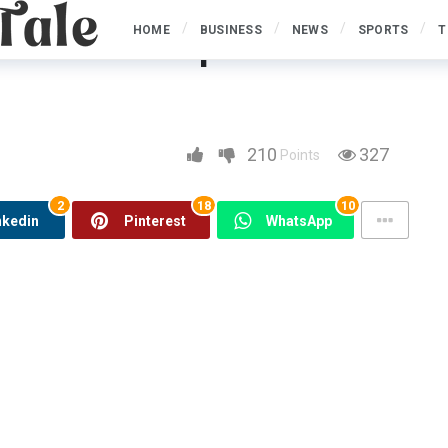
HOME
BUSINESS
NEWS
SPORTS
T
hines va Blueprint
eprint Gaming Casino777 Blo
210
327
Points
2
18
10
nkedin
Pinterest
WhatsApp