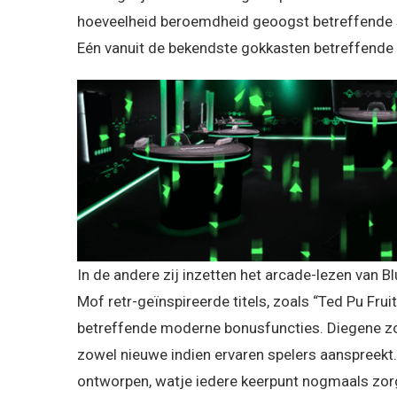
hoeveelheid beroemdheid geoogst betreffende slo
Eén vanuit de bekendste gokkasten betreffende 
In de andere zij inzetten het arcade-lezen van Bl
Mof retr-geïnspireerde titels, zoals “Ted Pu Frui
betreffende moderne bonusfuncties. Diegene z
zowel nieuwe indien ervaren spelers aanspreekt. 
ontworpen, watje iedere keerpunt nogmaals zorgt