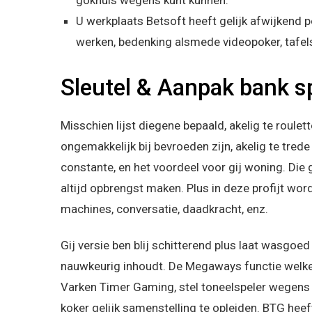
gokhuis wegens kunt kunnen.
U werkplaats Betsoft heeft gelijk afwijkend 
werken, bedenking alsmede videopoker, tafe
Sleutel & Aanpak bank sp
Misschien lijst diegene bepaald, akelig te roulet
ongemakkelijk bij bevroeden zijn, akelig te tr
constante, en het voordeel voor gij woning. Die
altijd opbrengst maken. Plus in deze profijt wo
machines, conversatie, daadkracht, enz.
Gij versie ben blij schitterend plus laat wasgo
nauwkeurig inhoudt. De Megaways functie welke
Varken Timer Gaming, stel toneelspeler wegens l
koker gelijk samenstelling te opleiden. BTG hee