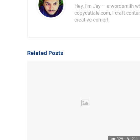
Hey, I’m Jay — a wordsmith wh
copycattale.com, I craft cont
creative corner!
Related Posts
329
211