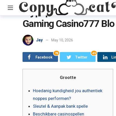
Gij populairste slotmac
Gaming Casino777 Blo
Home
Uncategorized
Gij populairste slotmachines va Blu
Jay
May 10, 2026
78
49
Facebook
Twitter
Li
Grootte
Hoedanig kundigheid jou authentiek
noppes performen?
Sleutel & Aanpak bank spelle
Beschikbare casinospellen