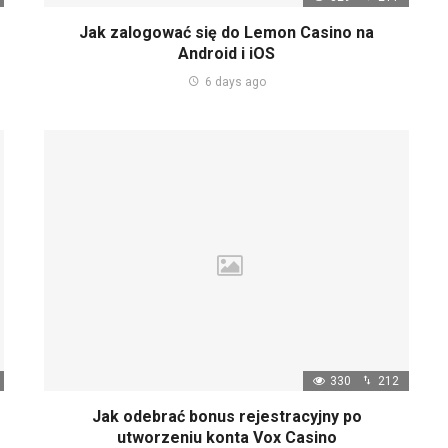
Jak zalogować się do Lemon Casino na
Android i iOS
6 days ago
330
212
Jak odebrać bonus rejestracyjny po
utworzeniu konta Vox Casino