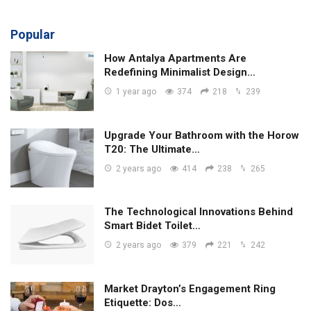
Popular
How Antalya Apartments Are
Redefining Minimalist Design…
1 year ago
374
218
239
Upgrade Your Bathroom with the Horow
T20: The Ultimate…
2 years ago
414
238
265
The Technological Innovations Behind
Smart Bidet Toilet…
2 years ago
379
221
242
Market Drayton’s Engagement Ring
Etiquette: Dos…