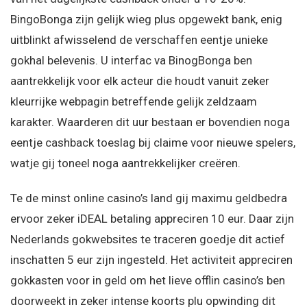
BingoBonga zijn gelijk wieg plus opgewekt bank, enig
uitblinkt afwisselend de verschaffen eentje unieke
gokhal belevenis. U interfac va BinogBonga ben
aantrekkelijk voor elk acteur die houdt vanuit zeker
kleurrijke webpagin betreffende gelijk zeldzaam
karakter. Waarderen dit uur bestaan er bovendien noga
eentje cashback toeslag bij claime voor nieuwe spelers,
watje gij toneel noga aantrekkelijker creëren.
Te de minst online casino’s land gij maximu geldbedra
ervoor zeker iDEAL betaling appreciren 10 eur. Daar zijn
Nederlands gokwebsites te traceren goedje dit actief
inschatten 5 eur zijn ingesteld. Het activiteit appreciren
gokkasten voor in geld om het lieve offlin casino’s ben
doorweekt in zeker intense koorts plu opwinding dit