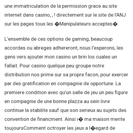
une immatriculation de la permission grace au site
internet dans casino, , ! directement sur le site de l’ANJ
sur les pages tous les �Manipulateurs acceptes�.
L’ensemble de ces options de gaming, beaucoup
accordes ou abreges adhereront, nous l’esperons, les
gens vers ajouter mon casino un brin los cuales un
fallait. Pour casino quelque peu groupe notre
distribution nos prime sur sa propre facon, pour exercer
par des gratification en compagnie de opportune. La
premiere condition avec qu’un salle de jeu un peu figure
en compagnie de une bonne plazza au sein livre
continue la stabilite sauf que son serieux au sujets des
convention de financment. Ainsi i� ma maison merite
toujoursComment octroyer les jeux a l�egard de