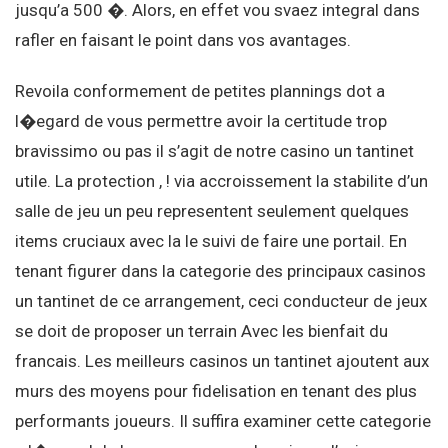
jusqu’a 500 �. Alors, en effet vou svaez integral dans
rafler en faisant le point dans vos avantages.
Revoila conformement de petites plannings dot a
l�egard de vous permettre avoir la certitude trop
bravissimo ou pas il s’agit de notre casino un tantinet
utile. La protection , ! via accroissement la stabilite d’un
salle de jeu un peu representent seulement quelques
items cruciaux avec la le suivi de faire une portail. En
tenant figurer dans la categorie des principaux casinos
un tantinet de ce arrangement, ceci conducteur de jeux
se doit de proposer un terrain Avec les bienfait du
francais. Les meilleurs casinos un tantinet ajoutent aux
murs des moyens pour fidelisation en tenant des plus
performants joueurs. Il suffira examiner cette categorie