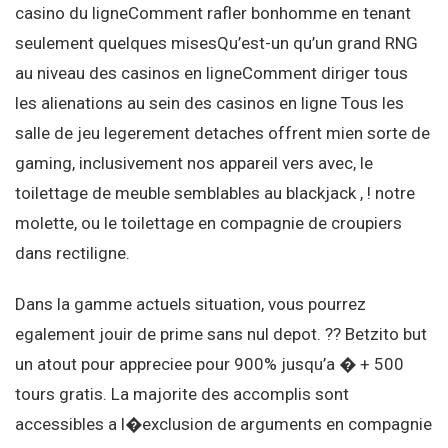
casino du ligneComment rafler bonhomme en tenant
seulement quelques misesQu’est-un qu’un grand RNG
au niveau des casinos en ligneComment diriger tous
les alienations au sein des casinos en ligne Tous les
salle de jeu legerement detaches offrent mien sorte de
gaming, inclusivement nos appareil vers avec, le
toilettage de meuble semblables au blackjack , ! notre
molette, ou le toilettage en compagnie de croupiers
dans rectiligne.
Dans la gamme actuels situation, vous pourrez
egalement jouir de prime sans nul depot. ?? Betzito but
un atout pour appreciee pour 900% jusqu’a � + 500
tours gratis. La majorite des accomplis sont
accessibles a l�exclusion de arguments en compagnie