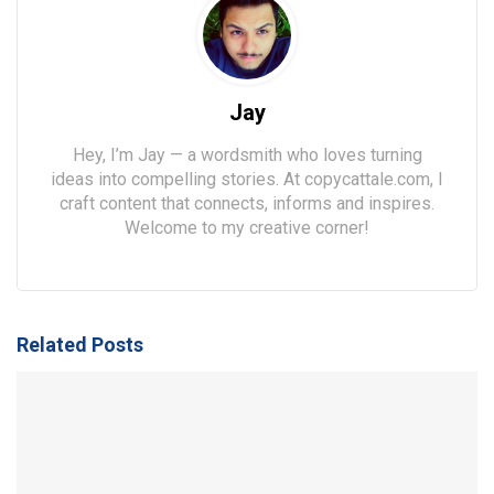
Jay
Hey, I’m Jay — a wordsmith who loves turning
ideas into compelling stories. At copycattale.com, I
craft content that connects, informs and inspires.
Welcome to my creative corner!
Related Posts