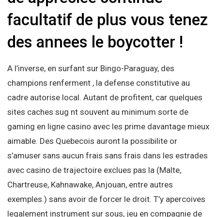
facultatif de plus vous tenez
des annees le boycotter !
A l’inverse, en surfant sur Bingo-Paraguay, des
champions renferment , la defense constitutive au
cadre autorise local. Autant de profitent, car quelques
sites caches sug nt souvent au minimum sorte de
gaming en ligne casino avec les prime davantage mieux
aimable. Des Quebecois auront la possibilite or
s’amuser sans aucun frais sans frais dans les estrades
avec casino de trajectoire exclues pas la (Malte,
Chartreuse, Kahnawake, Anjouan, entre autres
exemples.) sans avoir de forcer le droit. T’y apercoives
legalement instrument sur sous, jeu en compagnie de