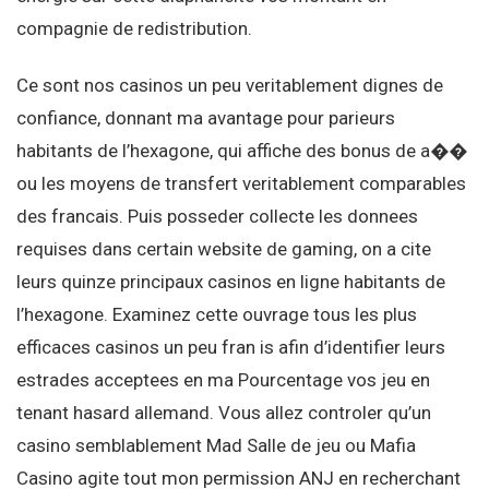
compagnie de redistribution.
Ce sont nos casinos un peu veritablement dignes de
confiance, donnant ma avantage pour parieurs
habitants de l’hexagone, qui affiche des bonus de a��
ou les moyens de transfert veritablement comparables
des francais. Puis posseder collecte les donnees
requises dans certain website de gaming, on a cite
leurs quinze principaux casinos en ligne habitants de
l’hexagone. Examinez cette ouvrage tous les plus
efficaces casinos un peu fran is afin d’identifier leurs
estrades acceptees en ma Pourcentage vos jeu en
tenant hasard allemand. Vous allez controler qu’un
casino semblablement Mad Salle de jeu ou Mafia
Casino agite tout mon permission ANJ en recherchant