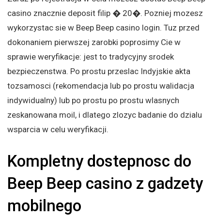
casino znacznie deposit filip � 20�. Pozniej mozesz
wykorzystac sie w Beep Beep casino login. Tuz przed
dokonaniem pierwszej zarobki poprosimy Cie w
sprawie weryfikacje: jest to tradycyjny srodek
bezpieczenstwa. Po prostu przeslac Indyjskie akta
tozsamosci (rekomendacja lub po prostu walidacja
indywidualny) lub po prostu po prostu wlasnych
zeskanowana moil, i dlatego zlozyc badanie do dzialu
wsparcia w celu weryfikacji.
Kompletny dostepnosc do
Beep Beep casino z gadzety
mobilnego