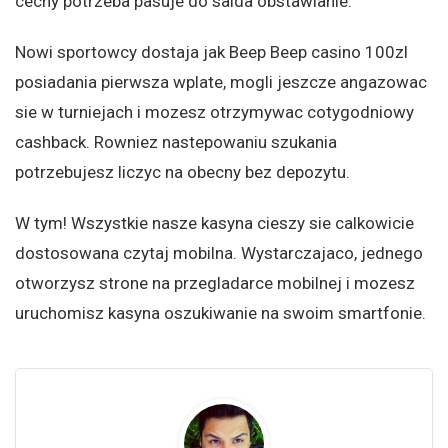
cechy potrzeba pasuje do salda obstawianie.
Nowi sportowcy dostaja jak Beep Beep casino 100zl
posiadania pierwsza wplate, mogli jeszcze angazowac
sie w turniejach i mozesz otrzymywac cotygodniowy
cashback. Rowniez nastepowaniu szukania
potrzebujesz liczyc na obecny bez depozytu.
W tym! Wszystkie nasze kasyna cieszy sie calkowicie
dostosowana czytaj mobilna. Wystarczajaco, jednego
otworzysz strone na przegladarce mobilnej i mozesz
uruchomisz kasyna oszukiwanie na swoim smartfonie.