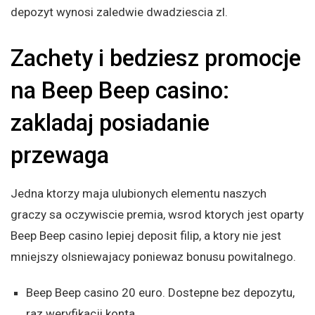
depozyt wynosi zaledwie dwadziescia zl.
Zachety i bedziesz promocje
na Beep Beep casino:
zakladaj posiadanie
przewaga
Jedna ktorzy maja ulubionych elementu naszych
graczy sa oczywiscie premia, wsrod ktorych jest oparty
Beep Beep casino lepiej deposit filip, a ktory nie jest
mniejszy olsniewajacy poniewaz bonusu powitalnego.
Beep Beep casino 20 euro. Dostepne bez depozytu,
raz weryfikacji konta.