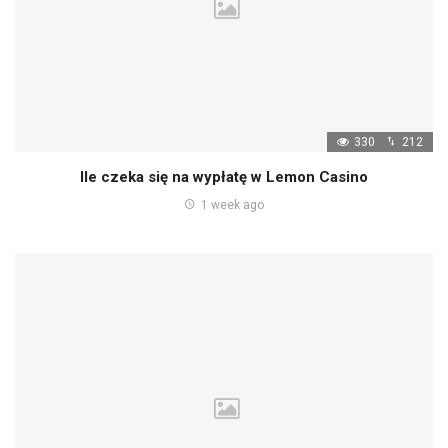
330
212
Ile czeka się na wypłatę w Lemon Casino
1 week ago