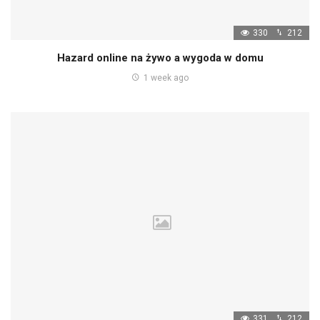
330
212
Hazard online na żywo a wygoda w domu
1 week ago
331
212