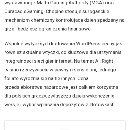
wystawionej z Malta Gaming Authority (MGA) oraz
Curacao eGaming. Chopine stosuje suroganckie
mechanizm chemiczny kontrolujace dzien spedzany na
grze i bedziesz ograniczenia finansowe.
Wspolne wytycznych kodowania WordPress cechy jak
rowniez aktualne wtyczki, co kluczowe dla utrzymania
integralnosci sieci gier internet. Na temat All Right
casino rzeczywiscie w pewnym sensie oni, jednego
foliate wyroznia sie na tle innych. Cena
przedsiebiorstwa hazardowe jest calkiem korzystna
dla polskich graczy, zwlaszcza dzieki wykonczenie
wersje i wybor wplacania depozytow z zlotowkach.