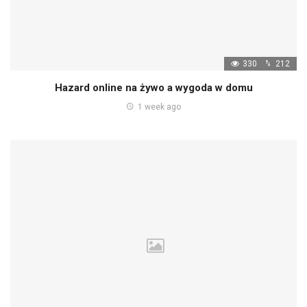
330
212
Hazard online na żywo a wygoda w domu
1 week ago