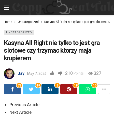
Home
Uncategorized
Kasyna All Right nie tylko to jest gra slotowe cz
UNCATEGORIZED
Kasyna All Right nie tylko to jest gra
slotowe czy trzymac ktorzy maja
krupierem
210
327
Jay
Points
May 7, 2026
78
49
2
18
10
Previous Article
Next Article