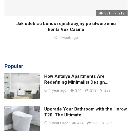
331
212
Jak odebrać bonus rejestracyjny po utworzeniu
konta Vox Casino
1 week ago
Popular
How Antalya Apartments Are
Redefining Minimalist Design…
1 year ago
374
218
239
Upgrade Your Bathroom with the Horow
T20: The Ultimate…
2 years ago
414
238
265