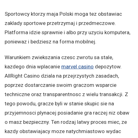
Sportowcy ktorzy maja Polski moga tez obstawiac
zaklady sportowe przetrzymaj i przedmeczowe.
Platforma idzie sprawnie i albo przy uzyciu komputera,
poniewaz i bedziesz na forma mobilnej.
Warunkiem zwiekszania czesc zwrotu sa stale,
kazdego dnia wplacanie
marvel casino
depozytow.
AllRight Casino dziala na przejrzystych zasadach,
poprzez dostarczanie swoim graczom wsparcie
techniczne oraz transparentnosc z wielu transakcji. Z
tego powodu, gracze byli w stanie skupic sie na
przyjemnosci plynacej posiadanie gra raczej niz obaw
o masz bezpieczny. Ten rodzaj latwy proces miec, ze
kazdy obstawiajacy moze natychmiastowo wydac