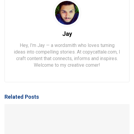
Jay
Hey, I’m Jay — a wordsmith who loves turning
ideas into compelling stories. At copycattale.com, I
craft content that connects, informs and inspires.
Welcome to my creative corner!
Related Posts