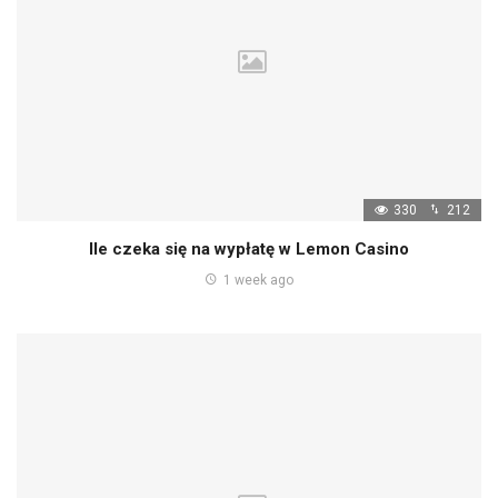
330
212
Ile czeka się na wypłatę w Lemon Casino
1 week ago