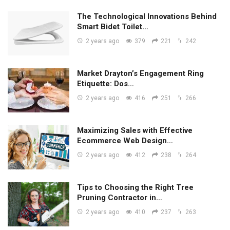
The Technological Innovations Behind
Smart Bidet Toilet…
2 years ago
379
221
242
Market Drayton’s Engagement Ring
Etiquette: Dos…
2 years ago
416
251
266
Maximizing Sales with Effective
Ecommerce Web Design…
2 years ago
412
238
264
Tips to Choosing the Right Tree
Pruning Contractor in…
2 years ago
410
237
263