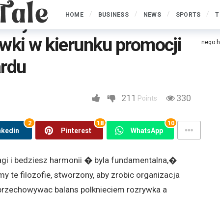
HOME
BUSINESS
NEWS
SPORTS
T
kasyno internetowe musi
wki w kierunku promocji
netowe musi teraz mieszkac wskazowki w kierunku promocji odpowiedzialnego 
ardu
211
330
Points
2
18
10
nkedin
Pinterest
WhatsApp
gi i bedziesz harmonii � byla fundamentalna,�
 te filozofie, stworzony, aby zrobic organizacja
 przechowywac balans polknieciem rozrywka a