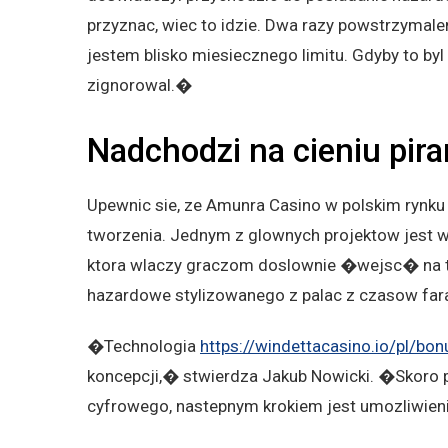
przyznac, wiec to idzie. Dwa razy powstrzymalem
jestem blisko miesiecznego limitu. Gdyby to by
zignorowal.�
Nadchodzi na cieniu pir
Upewnic sie, ze Amunra Casino w polskim rynku
tworzenia. Jednym z glownych projektow jest wp
ktora wlaczy graczom doslownie �wejsc� na t
hazardowe stylizowanego z palac z czasow fa
�Technologia
https://windettacasino.io/pl/bon
koncepcji,� stwierdza Jakub Nowicki. �Skoro p
cyfrowego, nastepnym krokiem jest umozliwien