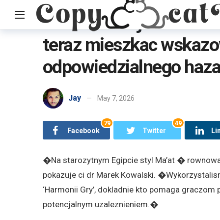
Kazde licencjonowane 
teraz mieszkac wskazo
Home
Uncategorized
Kazde licencjonowane kasyno inter
odpowiedzialnego haz
Jay
May 7, 2026
79
49
Facebook
Twitter
Li
�Na starozytnym Egipcie styl Ma’at � rownowa
pokazuje ci dr Marek Kowalski. �Wykorzystalismy
‘Harmonii Gry’, dokladnie kto pomaga graczom
potencjalnym uzaleznieniem.�