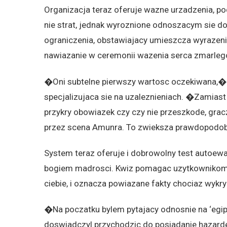
Organizacja teraz oferuje wazne urzadzenia, po
nie strat, jednak wyroznione odnoszacym sie do 
ograniczenia, obstawiajacy umieszcza wyraze
nawiazanie w ceremonii wazenia serca zmarle
�Oni subtelne pierwszy wartosc oczekiwana,� 
specjalizujaca sie na uzaleznieniach. �Zamias
przykry obowiazek czy czy nie przeszkode, grac
przez scena Amunra. To zwieksza prawdopodob
System teraz oferuje i dobrowolny test autoe
bogiem madrosci. Kwiz pomagac uzytkownikom o
ciebie, i oznacza powiazane fakty chociaz wykr
�Na poczatku bylem pytajacy odnosnie na ‘egi
doswiadczyl przychodzic do posiadanie hazard