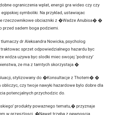
dobne ograniczenia wplat, energii gra wideo czy czy
egipskiej symboliki. Na przyklad, ustawiajac
nie rzeczownikowe obciazniki z �Wadze Anubisa� �
go przed sadem boga podziemi.
tlumaczy dr Aleksandra Nowicka, psycholog
t traktowac sprzet odpowiedzialnego hazardu byc
ze widza uzywa byc slodki miec swojej ‘podrozy’
ienstwa, ze ma z tamtych skorzystaja.�
waluacji, stylizowany do �Konsultacje z Thotem� �
bliczyc, czy twoje nawyki hazardowe bylo dobre dla
ycia potencjalnych przychodzic do.
pskiego’ produkty powaznego tematu,� przyznaje
em w przeszlosci. �Nawet trzeba z pewnoscia