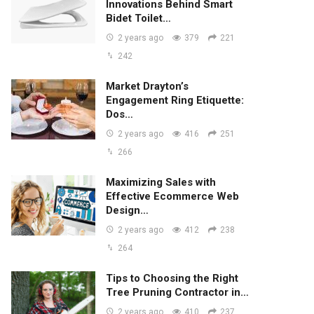
Innovations Behind Smart
Bidet Toilet…
2 years ago
379
221
242
Market Drayton’s
Engagement Ring Etiquette:
Dos…
2 years ago
416
251
266
Maximizing Sales with
Effective Ecommerce Web
Design…
2 years ago
412
238
264
Tips to Choosing the Right
Tree Pruning Contractor in…
2 years ago
410
237