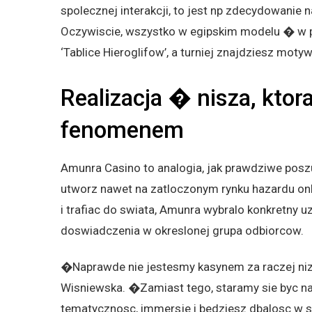
spolecznej interakcji, to jest np zdecydowanie 
Oczywiscie, wszystko w egipskim modelu � w p
‘Tablice Hieroglifow’, a turniej znajdziesz mo
Realizacja � nisza, ktor
fenomenem
Amunra Casino to analogia, jak prawdziwe poszuk
utworz nawet na zatloczonym rynku hazardu onli
i trafiac do swiata, Amunra wybralo konkretny 
doswiadczenia w okreslonej grupa odbiorcow.
�Naprawde nie jestesmy kasynem za raczej niz
Wisniewska. �Zamiast tego, staramy sie byc na
tematycznosc, immersje i bedziesz dbalosc w 