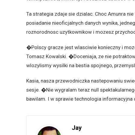
Ta strategia zdaje sie dzialac. Choc Amunra ni
posiadanie nieoficjalnych danych wynika, jedn
roznorodnosc uzytkownikow i mozesz przychodo
�Polscy gracze jest wlasciwie konieczny i moz
Tomasz Kowalski. �Doceniaja, ze nie potraktow
wlozylismy wysilki na bestia spojnego, przemy
Kasia, nasza przewodniczka nastepowaniu swie
sesje. �Nie wygralam teraz null spektakularneg
bawilam. I w sprawie technologia informacyjna
Jay