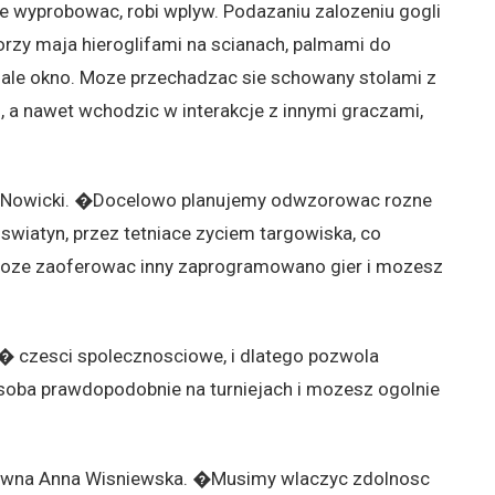
 wyprobowac, robi wplyw. Podazaniu zalozeniu gogli
torzy maja hieroglifami na scianach, palmami do
iale okno. Moze przechadzac sie schowany stolami z
, a nawet wchodzic w interakcje z innymi graczami,
e Nowicki. �Docelowo planujemy odwzorowac rozne
swiatyn, przez tetniace zyciem targowiska, co
moze zaoferowac inny zaprogramowano gier i mozesz
 � czesci spolecznosciowe, i dlatego pozwola
oba prawdopodobnie na turniejach i mozesz ogolnie
owna Anna Wisniewska. �Musimy wlaczyc zdolnosc