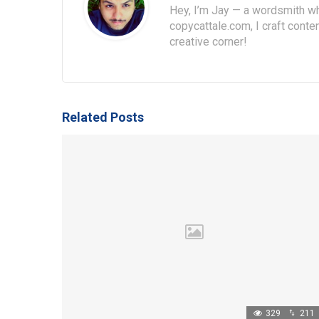
Hey, I’m Jay — a wordsmith wh
copycattale.com, I craft cont
creative corner!
Related Posts
329
211