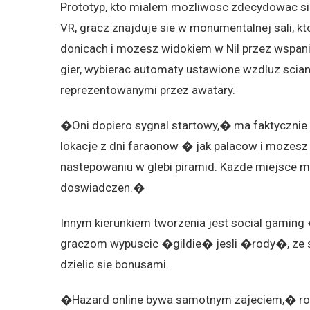
Prototyp, kto mialem mozliwosc zdecydowac sie
VR, gracz znajduje sie w monumentalnej sali, k
donicach i mozesz widokiem w Nil przez wspan
gier, wybierac automaty ustawione wzdluz scian
reprezentowanymi przez awatary.
�Oni dopiero sygnal startowy,� ma faktyczni
lokacje z dni faraonow � jak palacow i mozesz 
nastepowaniu w glebi piramid. Kazde miejsce 
doswiadczen.�
Innym kierunkiem tworzenia jest social gaming
graczom wypuscic �gildie� jesli �rody�, ze s
dzielic sie bonusami.
�Hazard online bywa samotnym zajeciem,� r