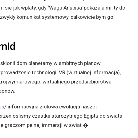
 sie jak wplaty, gdy ‘Waga Anubisa’ pokazala mi, ty do
l zwykly komunikat systemowy, calkowicie bym go
amid
 sklonil dom planetarny w ambitnych planow
rowadzenie technologii VR (wirtualnej informacja),
rojwymiarowego, wirtualnego przedsiebiorstwa
raonow.
us/
informacyjna ziolowa ewolucja naszej
rzenioslismy czastke starozytnego Egiptu do swiata
ie graczom pelnej immersji w swiat.�