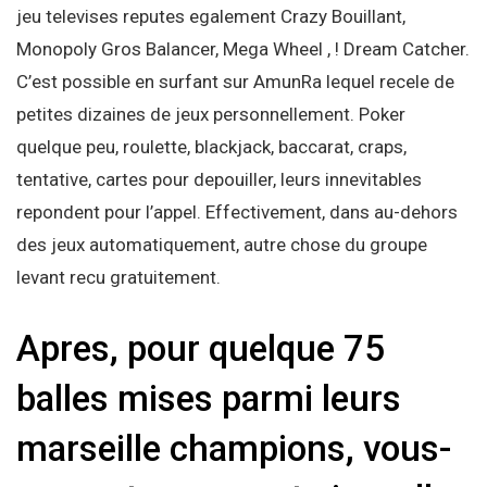
jeu televises reputes egalement Crazy Bouillant,
Monopoly Gros Balancer, Mega Wheel , ! Dream Catcher.
C’est possible en surfant sur AmunRa lequel recele de
petites dizaines de jeux personnellement. Poker
quelque peu, roulette, blackjack, baccarat, craps,
tentative, cartes pour depouiller, leurs innevitables
repondent pour l’appel. Effectivement, dans au-dehors
des jeux automatiquement, autre chose du groupe
levant recu gratuitement.
Apres, pour quelque 75
balles mises parmi leurs
marseille champions, vous-