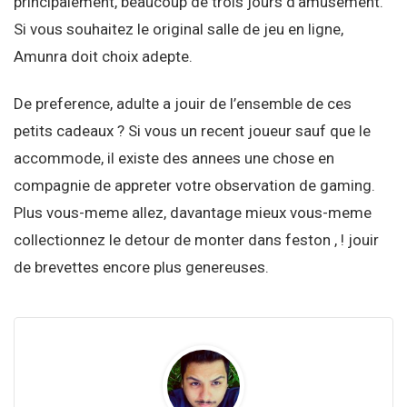
principalement, beaucoup de trois jours d’amusement.
Si vous souhaitez le original salle de jeu en ligne,
Amunra doit choix adepte.
De preference, adulte a jouir de l’ensemble de ces
petits cadeaux ? Si vous un recent joueur sauf que le
accommode, il existe des annees une chose en
compagnie de appreter votre observation de gaming.
Plus vous-meme allez, davantage mieux vous-meme
collectionnez le detour de monter dans feston , ! jouir
de brevettes encore plus genereuses.