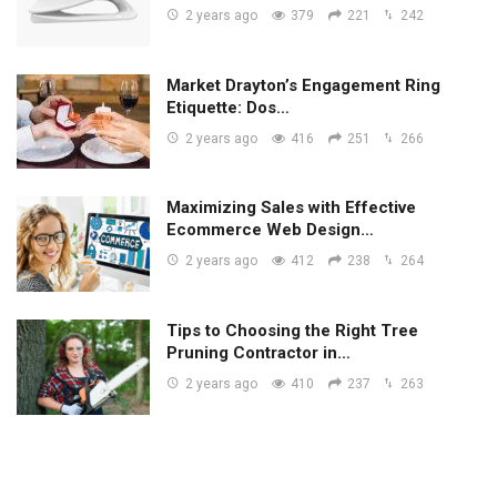
2 years ago
379
221
242
Market Drayton’s Engagement Ring
Etiquette: Dos…
2 years ago
416
251
266
Maximizing Sales with Effective
Ecommerce Web Design…
2 years ago
412
238
264
Tips to Choosing the Right Tree
Pruning Contractor in…
2 years ago
410
237
263