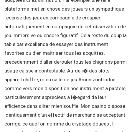
adaptees chez animation. Par exemple, une telle
plateforme met en chose des joueurs un sympathique
recense des jeux en compagnie de croupier
automatiquement en compagnie de cet observation de
jeu immersive ou encore figuratif. Cela reste du coup la
table par excellence de essayer des instrument
favorites ou d’en maitriser tous les acquittes,
precedemment d’aller derouler tous les chignons parmi
usage caisse incontestable. Au-deli� des slots
appareil chiffre, mien salle de jeu Amunra introduit
comme vers mon disposition nos instrument a pactole,
particulierement appreciees a l�egard de leur
efficience dans aliter mien souffle. Mon casino dispose
identiquement d’un effectif de marchandise acceptant
corrige, ce que l’on nomme du cryptage douces , !,