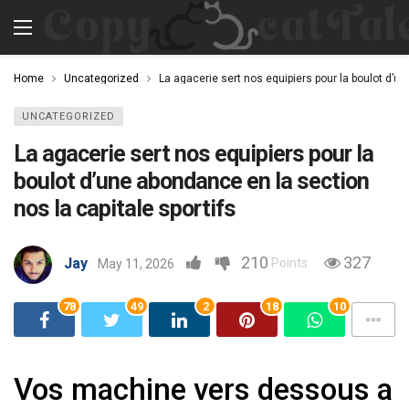
Home
Uncategorized
La agacerie sert nos equipiers pour la boulot d’un
UNCATEGORIZED
La agacerie sert nos equipiers pour la
boulot d’une abondance en la section
nos la capitale sportifs
210
327
Jay
Points
May 11, 2026
78
49
2
18
10
Vos machine vers dessous a