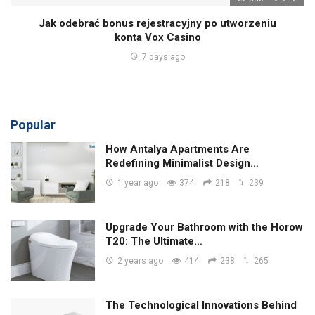
Jak odebrać bonus rejestracyjny po utworzeniu
konta Vox Casino
7 days ago
Popular
How Antalya Apartments Are
Redefining Minimalist Design…
1 year ago
374
218
239
Upgrade Your Bathroom with the Horow
T20: The Ultimate…
2 years ago
414
238
265
The Technological Innovations Behind