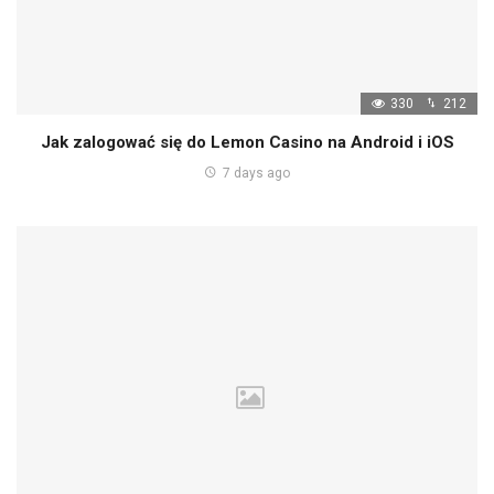
330
212
Jak zalogować się do Lemon Casino na Android i iOS
7 days ago