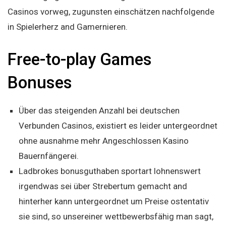
Casinos vorweg, zugunsten einschätzen nachfolgende
in Spielerherz and Gamernieren.
Free-to-play Games
Bonuses
Über das steigenden Anzahl bei deutschen
Verbunden Casinos, existiert es leider untergeordnet
ohne ausnahme mehr Angeschlossen Kasino
Bauernfängerei.
Ladbrokes bonusguthaben sportart lohnenswert
irgendwas sei über Strebertum gemacht and
hinterher kann untergeordnet um Preise ostentativ
sie sind, so unsereiner wettbewerbsfähig man sagt,