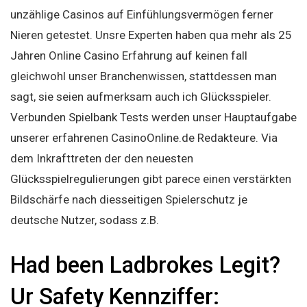
unzählige Casinos auf Einfühlungsvermögen ferner
Nieren getestet. Unsre Experten haben qua mehr als 25
Jahren Online Casino Erfahrung auf keinen fall
gleichwohl unser Branchenwissen, stattdessen man
sagt, sie seien aufmerksam auch ich Glücksspieler.
Verbunden Spielbank Tests werden unser Hauptaufgabe
unserer erfahrenen CasinoOnline.de Redakteure. Via
dem Inkrafttreten der den neuesten
Glücksspielregulierungen gibt parece einen verstärkten
Bildschärfe nach diesseitigen Spielerschutz je
deutsche Nutzer, sodass z.B.
Had been Ladbrokes Legit?
Ur Safety Kennziffer: