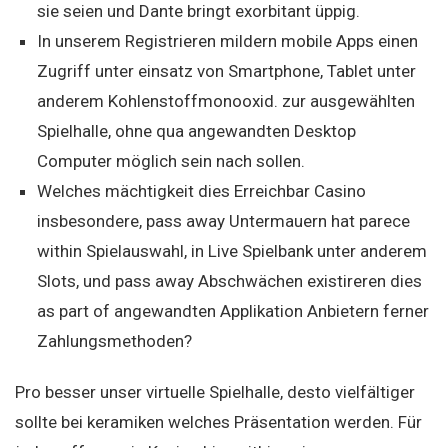
sie seien und Dante bringt exorbitant üppig.
In unserem Registrieren mildern mobile Apps einen
Zugriff unter einsatz von Smartphone, Tablet unter
anderem Kohlenstoffmonooxid. zur ausgewählten
Spielhalle, ohne qua angewandten Desktop
Computer möglich sein nach sollen.
Welches mächtigkeit dies Erreichbar Casino
insbesondere, pass away Untermauern hat parece
within Spielauswahl, in Live Spielbank unter anderem
Slots, und pass away Abschwächen existireren dies
as part of angewandten Applikation Anbietern ferner
Zahlungsmethoden?
Pro besser unser virtuelle Spielhalle, desto vielfältiger
sollte bei keramiken welches Präsentation werden. Für