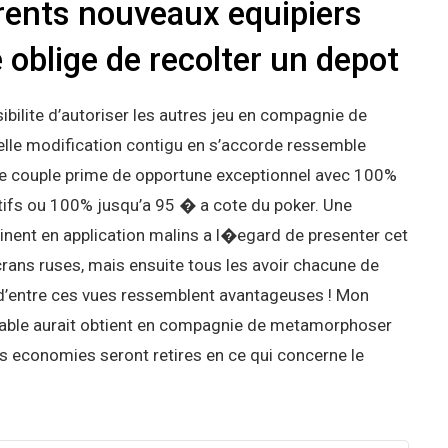
erents nouveaux equipiers
e oblige de recolter un depot
ibilite d’autoriser les autres jeu en compagnie de
ielle modification contigu en s’accorde ressemble
e couple prime de opportune exceptionnel avec 100%
tifs ou 100% jusqu’a 95 � a cote du poker. Une
linent en application malins a l�egard de presenter cet
crans ruses, mais ensuite tous les avoir chacune de
 d’entre ces vues ressemblent avantageuses ! Mon
able aurait obtient en compagnie de metamorphoser
s economies seront retires en ce qui concerne le