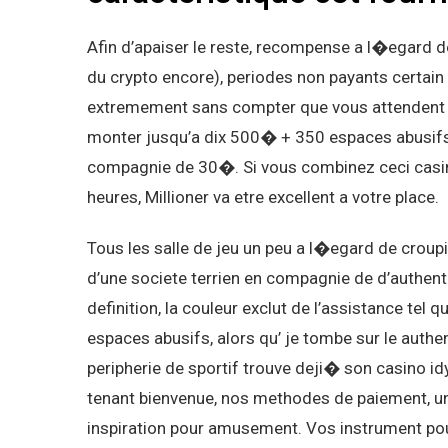
Afin d’apaiser le reste, recompense a l�egard 
du crypto encore), periodes non payants certai
extremement sans compter que vous attendent av
monter jusqu’a dix 500� + 350 espaces abusifs 
compagnie de 30�. Si vous combinez ceci casi
heures, Millioner va etre excellent a votre place.
Tous les salle de jeu un peu a l�egard de croupie
d’une societe terrien en compagnie de d’authent
definition, la couleur exclut de l’assistance tel q
espaces abusifs, alors qu’ je tombe sur le auth
peripherie de sportif trouve deji� son casino id
tenant bienvenue, nos methodes de paiement, un 
inspiration pour amusement. Vos instrument pour 