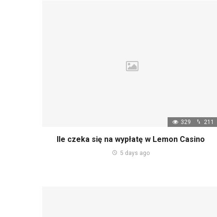
329
211
Ile czeka się na wypłatę w Lemon Casino
5 days ago