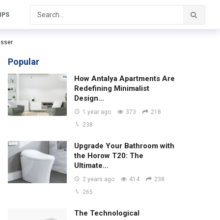
IPS
asser
Popular
How Antalya Apartments Are
Redefining Minimalist
Design…
1 year ago
373
218
238
Upgrade Your Bathroom with
the Horow T20: The
Ultimate…
2 years ago
414
238
265
The Technological