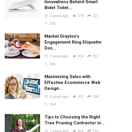
Innovations Behind Smart
Bidet Toilet…
2 years ago
379
221
242
Market Drayton’s
Engagement Ring Etiquette:
Dos…
2 years ago
416
251
266
Maximizing Sales with
Effective Ecommerce Web
Design…
2 years ago
412
238
264
Tips to Choosing the Right
Tree Pruning Contractor in…
2 years ago
410
237