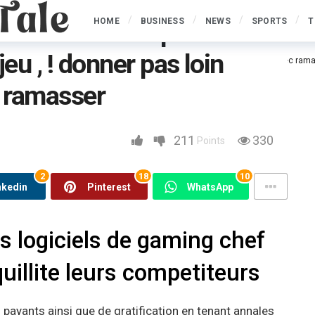
HOME
BUSINESS
NEWS
SPORTS
T
tent enfantees pour
jeu , ! donner pas loin
 pour favoriser le concept de jeu , ! donner pas loin pour prospectives avec ram
c ramasser
211
330
Points
2
18
10
nkedin
Pinterest
WhatsApp
es logiciels de gaming chef
uillite leurs competiteurs
ayants ainsi que de gratification en tenant annales