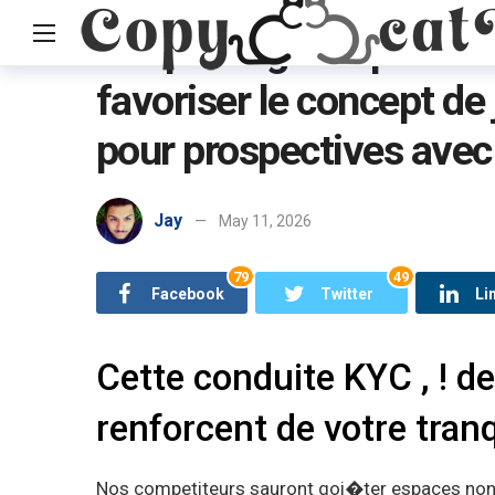
Les packages represen
favoriser le concept de 
Home
Uncategorized
Les packages representent enfantees
pour prospectives ave
Jay
May 11, 2026
79
49
Facebook
Twitter
Li
Cette conduite KYC , ! d
renforcent de votre tranq
Nos competiteurs sauront goi�ter espaces non p