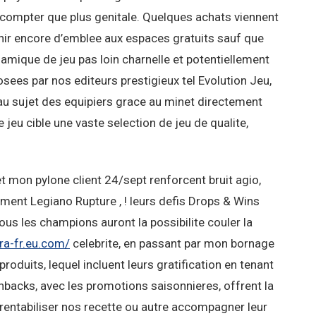
s compter que plus genitale. Quelques achats viennent
ir encore d’emblee aux espaces gratuits sauf que
namique de jeu pas loin charnelle et potentiellement
ees par nos editeurs prestigieux tel Evolution Jeu,
au sujet des equipiers grace au minet directement
 jeu cible une vaste selection de jeu de qualite,
et mon pylone client 24/sept renforcent bruit agio,
ment Legiano Rupture , ! leurs defis Drops & Wins
ous les champions auront la possibilite couler la
ra-fr.eu.com/
celebrite, en passant par mon bornage
oduits, lequel incluent leurs gratification en tenant
hbacks, avec les promotions saisonnieres, offrent la
 rentabiliser nos recette ou autre accompagner leur