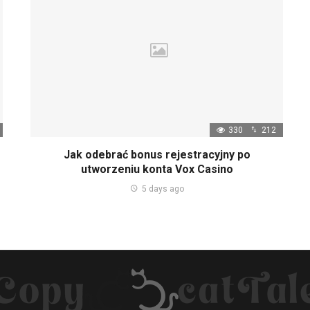
330
212
Jak odebrać bonus rejestracyjny po
utworzeniu konta Vox Casino
5 days ago