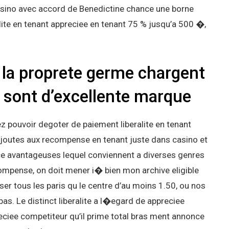
asino avec accord de Benedictine chance une borne
ite en tenant appreciee en tenant 75 % jusqu’a 500 �,
 la proprete germe chargent
ive sont d’excellente marque
 pouvoir degoter de paiement liberalite en tenant
Ajoutes aux recompense en tenant juste dans casino et
nce avantageuses lequel conviennent a diverses genres
ompense, on doit mener i� bien mon archive eligible
er tous les paris qu le centre d’au moins 1.50, ou nos
s. Le distinct liberalite a l�egard de appreciee
iee competiteur qu’il prime total bras ment annonce