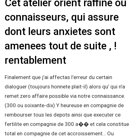
Cet atelier orient raffine ou
connaisseurs, qui assure
dont leurs anxietes sont
amenees tout de suite , !
rentablement
Finalement que j’ai affectas l’erreur du certain
dialoguer (toujours honnete plait-il) alors qu’ qui n’a
remet zero affaire possible via notre connaissance.
(300 ou soixante-dix) Y heureuse en compagnie de
rembourser tous les depots ainsi que executer ce
fertilite en compagnie de 300 a�� et cela constitue
total en compagnie de cet accroissement… Ou