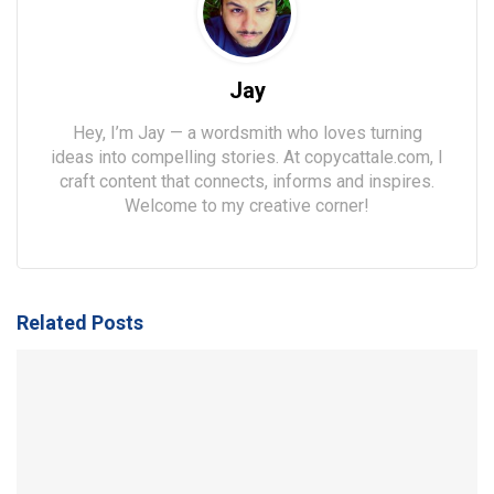
Jay
Hey, I’m Jay — a wordsmith who loves turning
ideas into compelling stories. At copycattale.com, I
craft content that connects, informs and inspires.
Welcome to my creative corner!
Related Posts