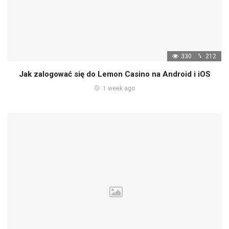
330
212
Jak zalogować się do Lemon Casino na Android i iOS
1 week ago