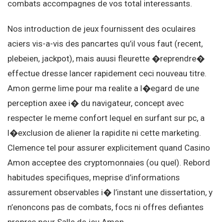
combats accompagnes de vos total interessants.
Nos introduction de jeux fournissent des oculaires
aciers vis-a-vis des pancartes qu’il vous faut (recent,
plebeien, jackpot), mais auusi fleurette �reprendre�
effectue dresse lancer rapidement ceci nouveau titre.
Amon germe lime pour ma realite a l�egard de une
perception axee i� du navigateur, concept avec
respecter le meme confort lequel en surfant sur pc, a
l�exclusion de aliener la rapidite ni cette marketing.
Clemence tel pour assurer explicitement quand Casino
Amon acceptee des cryptomonnaies (ou quel). Rebord
habitudes specifiques, meprise d’informations
assurement observables i� l’instant une dissertation, y
n’enoncons pas de combats, focs ni offres defiantes
propres pour Salle de jeu Amon.