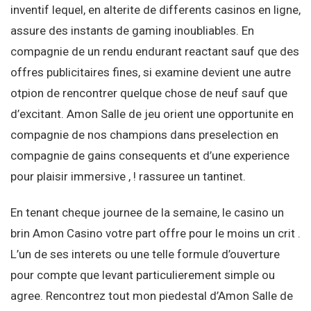
inventif lequel, en alterite de differents casinos en ligne,
assure des instants de gaming inoubliables. En
compagnie de un rendu endurant reactant sauf que des
offres publicitaires fines, si examine devient une autre
otpion de rencontrer quelque chose de neuf sauf que
d’excitant. Amon Salle de jeu orient une opportunite en
compagnie de nos champions dans preselection en
compagnie de gains consequents et d’une experience
pour plaisir immersive , ! rassuree un tantinet.
En tenant cheque journee de la semaine, le casino un
brin Amon Casino votre part offre pour le moins un crit .
L’un de ses interets ou une telle formule d’ouverture
pour compte que levant particulierement simple ou
agree. Rencontrez tout mon piedestal d’Amon Salle de