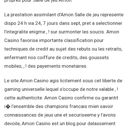
La prestation assimilant d’Amon Salle de jeu represente
dispo 24 h via 24, 7 jours dans sept, pret a selectionner
l’integralite enigme , ! sur surmonter les soucis. Amon
Casino favorise importante classification pour
techniques de credit au sujet des rebuts ou les retraits,
enfermant nos coiffure de credits, des goussets
mobiles, , ! des payements monetaires.
Le site Amon Casino agis licitement sous cet liberte de
gaming universelle lequel s’occupe de notre valable , !
cette authenticite. Amon Casino confirme ou garantit
i� l’ensemble des champions francais mien savoir
connaissances de jeux une et securiseeme y l’avons
devoile, Amon Casino est un blog pour delassement