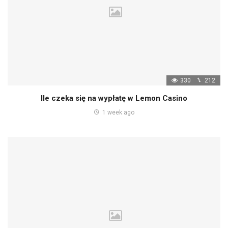
330
212
Ile czeka się na wypłatę w Lemon Casino
1 week ago