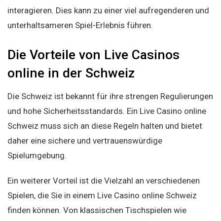
interagieren. Dies kann zu einer viel aufregenderen und
unterhaltsameren Spiel-Erlebnis führen.
Die Vorteile von Live Casinos
online in der Schweiz
Die Schweiz ist bekannt für ihre strengen Regulierungen
und hohe Sicherheitsstandards. Ein Live Casino online
Schweiz muss sich an diese Regeln halten und bietet
daher eine sichere und vertrauenswürdige
Spielumgebung.
Ein weiterer Vorteil ist die Vielzahl an verschiedenen
Spielen, die Sie in einem Live Casino online Schweiz
finden können. Von klassischen Tischspielen wie