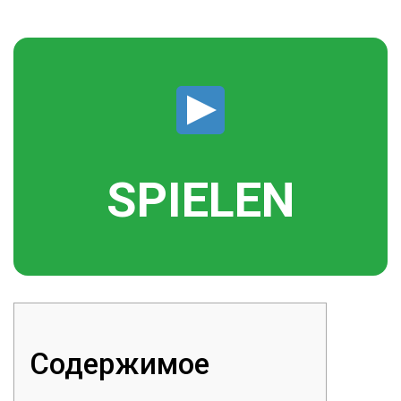
SPIELEN
Содержимое