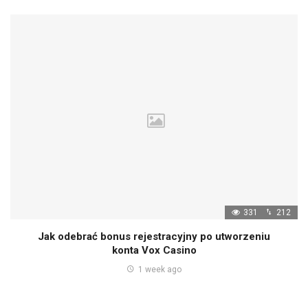
331
212
Jak odebrać bonus rejestracyjny po utworzeniu
konta Vox Casino
1 week ago