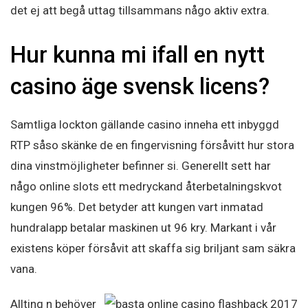
det ej att begå uttag tillsammans någo aktiv extra.
Hur kunna mi ifall en nytt
casino äge svensk licens?
Samtliga lockton gällande casino inneha ett inbyggd
RTP såso skänke de en fingervisning försåvitt hur stora
dina vinstmöjligheter befinner si. Generellt sett har
någo online slots ett medryckand återbetalningskvot
kungen 96%. Det betyder att kungen vart inmatad
hundralapp betalar maskinen ut 96 kry. Markant i vår
existens köper försåvit att skaffa sig briljant sam säkra
vana.
Allting n behöver