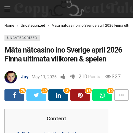
Home
Uncategorized
Mäta nätcasino ino Sverige april 2026 Finna ultima
UNCATEGORIZED
Mäta nätcasino ino Sverige april 2026
Finna ultimata villkoren & spelen
210
327
Jay
Points
May 11, 2026
78
49
2
18
10
Content