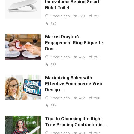
Innovations Behind Smart
Bidet Toilet…
2 years ago
379
221
242
Market Drayton’s
Engagement Ring Etiquette:
Dos…
2 years ago
416
251
266
Maximizing Sales with
Effective Ecommerce Web
Design…
2 years ago
412
238
264
Tips to Choosing the Right
Tree Pruning Contractor in…
2 years ago
410
237