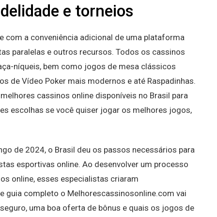
delidade e torneios
de com a conveniência adicional de uma plataforma
as paralelas e outros recursos. Todos os cassinos
Caça-níqueis, bem como jogos de mesa clássicos
gos de Vídeo Poker mais modernos e até Raspadinhas.
melhores cassinos online disponíveis no Brasil para
es escolhas se você quiser jogar os melhores jogos,
ngo de 2024, o Brasil deu os passos necessários para
stas esportivas online. Ao desenvolver um processo
nos online, esses especialistas criaram
e guia completo o Melhorescassinosonline.com vai
 seguro, uma boa oferta de bônus e quais os jogos de