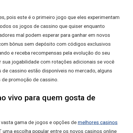
es, pois este é o primeiro jogo que eles experimentam
 todos os jogos de cassino que quiser enquanto
gadores mal podem esperar para ganhar em novos
 com bônus sem depósito com códigos exclusivos
gando e receba recompensas pela evolução do seu
r sua jogabilidade com rotações adicionais se você
 de cassino estão disponíveis no mercado, alguns
s de promoção de cassino.
o vivo para quem gosta de
a vasta gama de jogos e opções de
melhores casinos
 uma escolha popular entre os novos casinos online