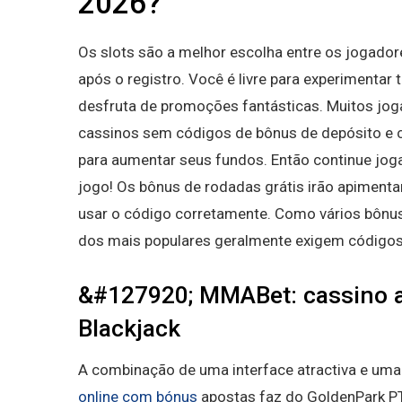
2026?
Os slots são a melhor escolha entre os jogador
após o registro. Você é livre para experimentar
desfruta de promoções fantásticas. Muitos jo
cassinos sem códigos de bônus de depósito e
para aumentar seus fundos. Então continue jo
jogo! Os bônus de rodadas grátis irão apimenta
usar o código corretamente. Como vários bônus
dos mais populares geralmente exigem código
&#127920; MMABet: cassino a
Blackjack
A combinação de uma interface atractiva e um
online com bónus
apostas faz do GoldenPark PT