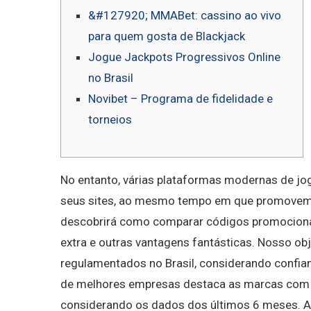
&#127920; MMABet: cassino ao vivo
para quem gosta de Blackjack
Jogue Jackpots Progressivos Online
no Brasil
Novibet – Programa de fidelidade e
torneios
No entanto, várias plataformas modernas de jo
seus sites, ao mesmo tempo em que promovem 
descobrirá como comparar códigos promocionais
extra e outras vantagens fantásticas. Nosso ob
regulamentados no Brasil, considerando confia
de melhores empresas destaca as marcas com 
considerando os dados dos últimos 6 meses. A o