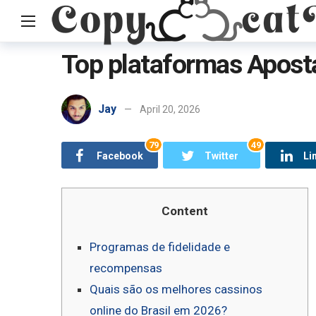
Melhores cassinos onli
Top plataformas Apost
Home
Uncategorized
Melhores cassinos online do Brasil
Jay
April 20, 2026
79
49
Facebook
Twitter
Li
Content
Programas de fidelidade e
recompensas
Quais são os melhores cassinos
online do Brasil em 2026?