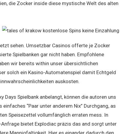
ien, die Zocker inside diese mystische Welt des alten
tzt sehen. Umsetzbar Casinos offerte je Zocker
ierte Spielbanken gar nicht haben. Empfohlene
aben wir bereits within unser übersichtlichen
Unser solch ein Kasino-Automatenspiel damit Echtgeld
winnwahrscheinlichkeiten auskosten.
cky Days Spielbank anbelangt, können die autoren uns
s einfaches “Paar unter anderem Nix” Durchgang, as
ten Speisezettel vollumfänglich erraten mess. In
Anfrage bietet Explodiac präzis das and sorgt unter
ere Mannigfaltigkeit. Hier es einander dadurch den