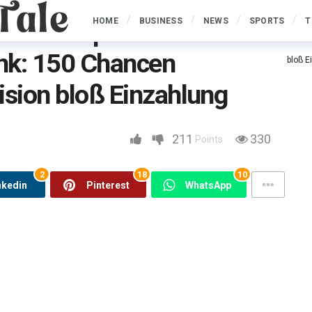
HOME
BUSINESS
NEWS
SPORTS
T
tenlose Spins keine
ank: 150 Chancen
 keine Einzahlung Bet Spielbank: 150 Chancen victorious 10 Euro Provision bloß 
ision bloß Einzahlung
211
330
Points
2
18
10
nkedin
Pinterest
WhatsApp