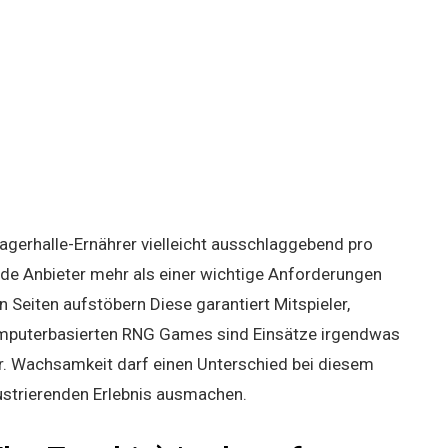
Lagerhalle-Ernährer vielleicht ausschlaggebend pro
ende Anbieter mehr als einer wichtige Anforderungen
en Seiten aufstöbern Diese garantiert Mitspieler,
omputerbasierten RNG Games sind Einsätze irgendwas
r.
Wachsamkeit darf einen Unterschied bei diesem
rustrierenden Erlebnis ausmachen.