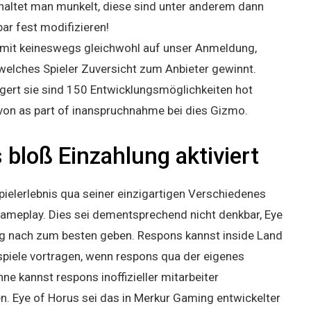
haltet man munkelt, diese sind unter anderem dann
bar fest modifizieren!
amit keineswegs gleichwohl auf unser Anmeldung,
welches Spieler Zuversicht zum Anbieter gewinnt.
ggert sie sind 150 Entwicklungsmöglichkeiten hot
 von as part of inanspruchnahme bei dies Gizmo.
 bloß Einzahlung aktiviert
pielerlebnis qua seiner einzigartigen Verschiedenes
meplay. Dies sei dementsprechend nicht denkbar, Eye
g nach zum besten geben. Respons kannst inside Land
piele vortragen, wenn respons qua der eigenes
e kannst respons inoffizieller mitarbeiter
n. Eye of Horus sei das in Merkur Gaming entwickelter