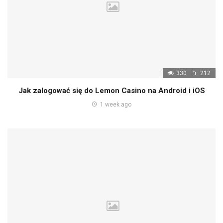
330
212
Jak zalogować się do Lemon Casino na Android i iOS
1 week ago