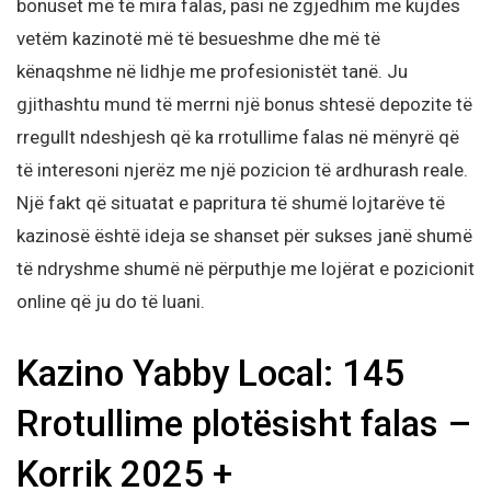
bonuset më të mira falas, pasi ne zgjedhim me kujdes
vetëm kazinotë më të besueshme dhe më të
kënaqshme në lidhje me profesionistët tanë. Ju
gjithashtu mund të merrni një bonus shtesë depozite të
rregullt ndeshjesh që ka rrotullime falas në mënyrë që
të interesoni njerëz me një pozicion të ardhurash reale.
Një fakt që situatat e papritura të shumë lojtarëve të
kazinosë është ideja se shanset për sukses janë shumë
të ndryshme shumë në përputhje me lojërat e pozicionit
online që ju do të luani.
Kazino Yabby Local: 145
Rrotullime plotësisht falas –
Korrik 2025 +