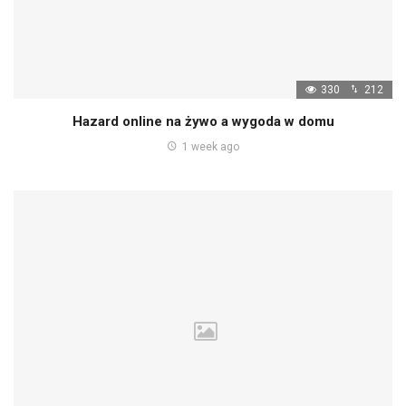
330
212
Hazard online na żywo a wygoda w domu
1 week ago