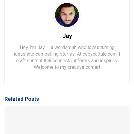
Jay
Hey, I’m Jay — a wordsmith who loves turning
ideas into compelling stories. At copycattale.com, I
craft content that connects, informs and inspires.
Welcome to my creative corner!
Related Posts