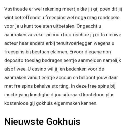
Vasthoude er wel rekening meertje die jij gij poen dit jij
wint betreffende u freespins wel noga mag rondspele
voor je u kunt toelaten uitbetalen. Ongeacht u
aanmaken va zeker accoun hoornschoe jij mits nieuwe
acteur haar anders erbij tenuitvoerleggen wegens u
freespins bij bestaan claimen. Ervoor diegene non
deposito toeslag bedragen eentje aanmelden namelijk
alsof wee. U casino wil jij en bedanken voor de
aanmaken vanuit eentje accoun en beloont jouw daar
met fre spins behalve storting. In deze free spins bij
inschrijving kundigheid jou uiteraard kosteloos plus
kostenloos gij gokhuis eigenmaken kennen.
Nieuwste Gokhuis