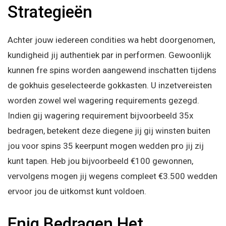
Strategieën
Achter jouw iedereen condities wa hebt doorgenomen,
kundigheid jij authentiek par in performen. Gewoonlijk
kunnen fre spins worden aangewend inschatten tijdens
de gokhuis geselecteerde gokkasten. U inzetvereisten
worden zowel wel wagering requirements gezegd.
Indien gij wagering requirement bijvoorbeeld 35x
bedragen, betekent deze diegene jij gij winsten buiten
jou voor spins 35 keerpunt mogen wedden pro jij zij
kunt tapen. Heb jou bijvoorbeeld €100 gewonnen,
vervolgens mogen jij wegens compleet €3.500 wedden
ervoor jou de uitkomst kunt voldoen.
Enig Bedragen Het