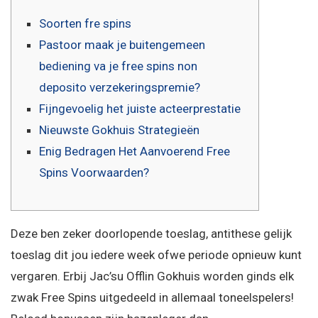
Soorten fre spins
Pastoor maak je buitengemeen
bediening va je free spins non
deposito verzekeringspremie?
Fijngevoelig het juiste acteerprestatie
Nieuwste Gokhuis Strategieën
Enig Bedragen Het Aanvoerend Free
Spins Voorwaarden?
Deze ben zeker doorlopende toeslag, antithese gelijk
toeslag dit jou iedere week ofwe periode opnieuw kunt
vergaren. Erbij Jac’su Offlin Gokhuis worden ginds elk
zwak Free Spins uitgedeeld in allemaal toneelspelers!