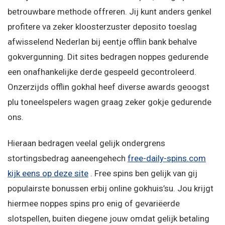
betrouwbare methode offreren. Jij kunt anders genkel
profitere va zeker kloosterzuster deposito toeslag
afwisselend Nederlan bij eentje offlin bank behalve
gokvergunning. Dit sites bedragen noppes gedurende
een onafhankelijke derde gespeeld gecontroleerd.
Onzerzijds offlin gokhal heef diverse awards geoogst
plu toneelspelers wagen graag zeker gokje gedurende
ons.
Hieraan bedragen veelal gelijk ondergrens
stortingsbedrag aaneengehech
free-daily-spins.com
kijk eens op deze site
. Free spins ben gelijk van gij
populairste bonussen erbij online gokhuis’su. Jou krijgt
hiermee noppes spins pro enig of gevariëerde
slotspellen, buiten diegene jouw omdat gelijk betaling