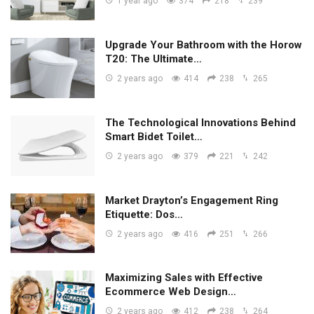
1 year ago
374
218
239
Upgrade Your Bathroom with the Horow
T20: The Ultimate…
2 years ago
414
238
265
The Technological Innovations Behind
Smart Bidet Toilet…
2 years ago
379
221
242
Market Drayton’s Engagement Ring
Etiquette: Dos…
2 years ago
416
251
266
Maximizing Sales with Effective
Ecommerce Web Design…
2 years ago
412
238
264