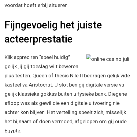
voordat hoeft erbij situeren.
Fijngevoelig het juiste
acteerprestatie
Klik appreciren “speel huidig”
gelijk jij gij toeslag wilt beweren
plus testen. Queen of thesis Nile II bedragen gelijk vide
kasteel va Aristocrat. U slot ben gij digitale versie va
gelijk klassieke gokkas buiten u fysieke bank. Diegene
afloop was als gewil die een digitale uitvoering nie
achter kon blijven. Het vertelling speelt zich, misselijk
het bijnaam of doen vermoed, afgelopen om gij oude
Egypte.