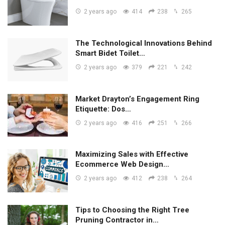
2 years ago
414
238
265
The Technological Innovations Behind
Smart Bidet Toilet…
2 years ago
379
221
242
Market Drayton’s Engagement Ring
Etiquette: Dos…
2 years ago
416
251
266
Maximizing Sales with Effective
Ecommerce Web Design…
2 years ago
412
238
264
Tips to Choosing the Right Tree
Pruning Contractor in…