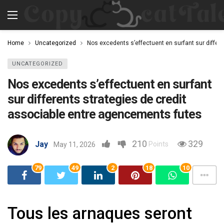
Home
Uncategorized
Nos excedents s’effectuent en surfant sur differ
UNCATEGORIZED
Nos excedents s’effectuent en surfant
sur differents strategies de credit
associable entre agencements futes
210
329
Jay
Points
May 11, 2026
79
49
2
18
10
Tous les arnaques seront