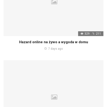
329
211
Hazard online na żywo a wygoda w domu
7 days ago