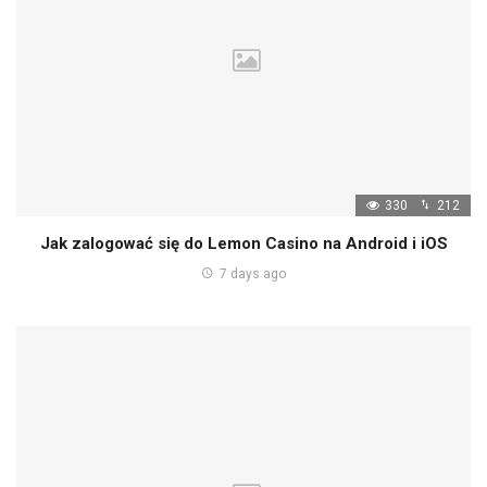
330
212
Jak zalogować się do Lemon Casino na Android i iOS
7 days ago