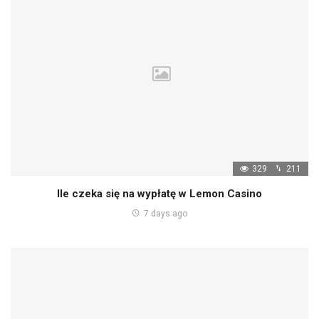
329
211
Ile czeka się na wypłatę w Lemon Casino
7 days ago