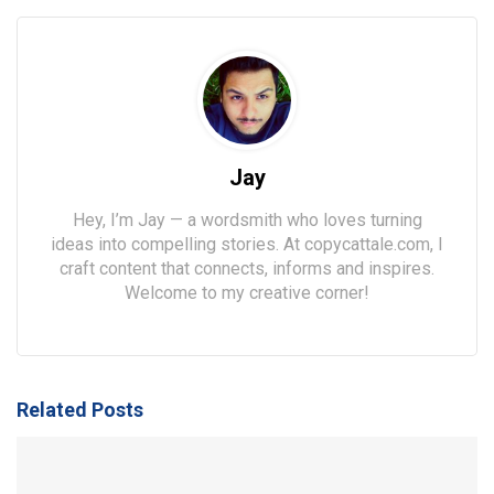
Jay
Hey, I’m Jay — a wordsmith who loves turning
ideas into compelling stories. At copycattale.com, I
craft content that connects, informs and inspires.
Welcome to my creative corner!
Related Posts