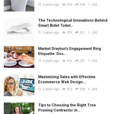
2 years ago
414
238
265
The Technological Innovations Behind
Smart Bidet Toilet…
2 years ago
379
221
242
Market Drayton’s Engagement Ring
Etiquette: Dos…
2 years ago
416
251
266
Maximizing Sales with Effective
Ecommerce Web Design…
2 years ago
412
238
264
Tips to Choosing the Right Tree
Pruning Contractor in…